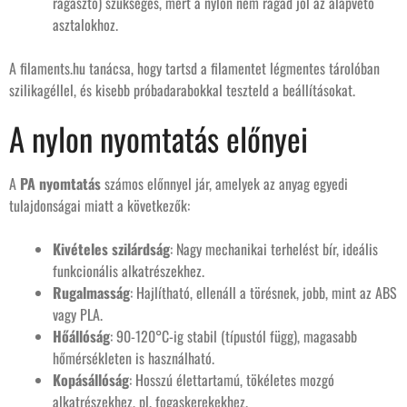
ragasztó) szükséges, mert a nylon nem ragad jól az alapvető
asztalokhoz.
A filaments.hu tanácsa, hogy tartsd a filamentet légmentes tárolóban
szilikagéllel, és kisebb próbadarabokkal teszteld a beállításokat.
A nylon nyomtatás előnyei
A
PA nyomtatás
számos előnnyel jár, amelyek az anyag egyedi
tulajdonságai miatt a következők:
Kivételes szilárdság
: Nagy mechanikai terhelést bír, ideális
funkcionális alkatrészekhez.
Rugalmasság
: Hajlítható, ellenáll a törésnek, jobb, mint az ABS
vagy PLA.
Hőállóság
: 90-120°C-ig stabil (típustól függ), magasabb
hőmérsékleten is használható.
Kopásállóság
: Hosszú élettartamú, tökéletes mozgó
alkatrészekhez, pl. fogaskerekekhez.