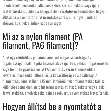
tökéletesek mechanikai alkatrészekhez, szerszámokhoz vagy ipari
prototípusokhoz. Ebben a bejegyzésben részletesen bemutatjuk, hogyan
állítsd be a nyomtatót a PA nyomtatás során, mire figyelj, mik az
előnyei, és kinek ajánljuk ezt az anyagot.
Mi az a nylon filament (PA
filament, PA6 filament)?
A PA egy szintetikus poliamid, amelyet magas szilárdsága és
rugalmassága miatt régóta használnak az iparban, például fogaskerekek
vagy textíliák gyártásához. A PA nyomtatás során kiemelkedik a
kivételes mechanikai ellenállás, a kopásállóság és a hőállóság. A
filaments.hu kínálatában 1,75 mm átmérőjű nylon filamenteket találsz,
különböző színekben, például természetes átlátszó, fekete vagy élénk
árnyalatokban, amelyek sokoldalú és robusztus nyomatokat biztosítanak.
Hogyan állítsd be a nyomtatót a