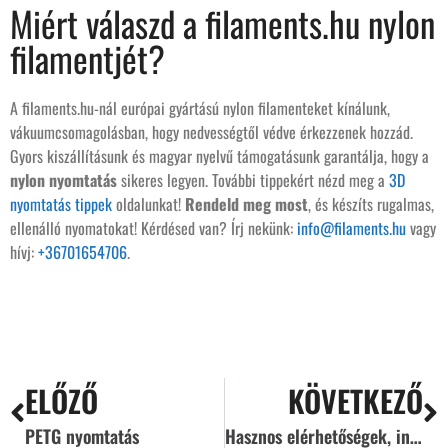
Miért válaszd a filaments.hu nylon
filamentjét?
A filaments.hu-nál európai gyártású nylon filamenteket kínálunk,
vákuumcsomagolásban, hogy nedvességtől védve érkezzenek hozzád.
Gyors kiszállításunk és magyar nyelvű támogatásunk garantálja, hogy a
nylon nyomtatás
sikeres legyen. További tippekért nézd meg a
3D
nyomtatás tippek
oldalunkat!
Rendeld meg most
, és készíts rugalmas,
ellenálló nyomatokat! Kérdésed van? Írj nekünk:
info@filaments.hu
vagy
hívj:
+36701654706
.
ELŐZŐ
KÖVETKEZŐ
PETG nyomtatás
Hasznos elérhetőségek, ingyenes 3D CAD fájlok