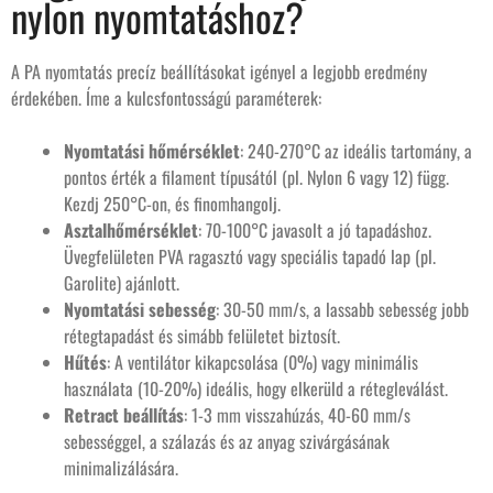
nylon nyomtatáshoz?
A PA nyomtatás precíz beállításokat igényel a legjobb eredmény
érdekében. Íme a kulcsfontosságú paraméterek:
Nyomtatási hőmérséklet
: 240-270°C az ideális tartomány, a
pontos érték a filament típusától (pl. Nylon 6 vagy 12) függ.
Kezdj 250°C-on, és finomhangolj.
Asztalhőmérséklet
: 70-100°C javasolt a jó tapadáshoz.
Üvegfelületen PVA ragasztó vagy speciális tapadó lap (pl.
Garolite) ajánlott.
Nyomtatási sebesség
: 30-50 mm/s, a lassabb sebesség jobb
rétegtapadást és simább felületet biztosít.
Hűtés
: A ventilátor kikapcsolása (0%) vagy minimális
használata (10-20%) ideális, hogy elkerüld a rétegleválást.
Retract beállítás
: 1-3 mm visszahúzás, 40-60 mm/s
sebességgel, a szálazás és az anyag szivárgásának
minimalizálására.