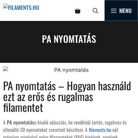
MENU
PA NYOMTATÁS
PA nyomtatás – Hogyan használd
ezt az erős és rugalmas
filamentet
A
PA nyomtatás
a kiváló választás, ha rendkívül tartós, rugalmas és
ellenálló 3D nyomatokat szeretnél készíteni. A
filaments.hu
-nál
prémium minőségű nylon filamenteket (PA6) kínálunk, amelyek