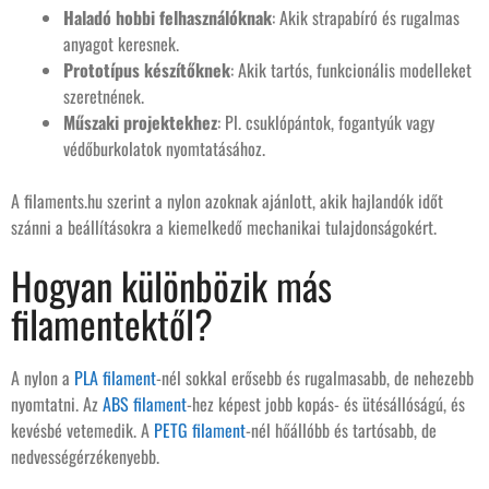
Haladó hobbi felhasználóknak
: Akik strapabíró és rugalmas
anyagot keresnek.
Prototípus készítőknek
: Akik tartós, funkcionális modelleket
szeretnének.
Műszaki projektekhez
: Pl. csuklópántok, fogantyúk vagy
védőburkolatok nyomtatásához.
A filaments.hu szerint a nylon azoknak ajánlott, akik hajlandók időt
szánni a beállításokra a kiemelkedő mechanikai tulajdonságokért.
Hogyan különbözik más
filamentektől?
A nylon a
PLA filament
-nél sokkal erősebb és rugalmasabb, de nehezebb
nyomtatni. Az
ABS filament
-hez képest jobb kopás- és ütésállóságú, és
kevésbé vetemedik. A
PETG filament
-nél hőállóbb és tartósabb, de
nedvességérzékenyebb.