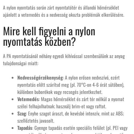
A nylon nyomtatás során zárt nyomtatótér és állandó hőmérséklet
ajánlott a vetemedés és a nedvesség okozta problémák elkerülésére.
Mire kell figyelni a nylon
nyomtatás közben?
A PA nyomtatásánál néhány egyedi kihívással szembesülünk az anyag
tulajdonságai miatt:
Nedvességérzékenység
: A nylon erősen nedvszívó, ezért
nyomtatás előtt szárítsd meg (pl. 70°C-on 4-6 órát sütőben),
különben buborékok vagy recsegés jelentkezhet.
Vetemedés
: Magas hőmérséklet és zárt tér nélkül a nyomat
szélei felhajolhatnak; használj brim-et vagy raftot.
Szag
: Enyhe szagot áraszt, de kevésbé intenzív, mint az ABS;
szellőztetés javasolt.
Tapadás
: Gyenge tapadás esetén speciális felület (pl. PEI vagy