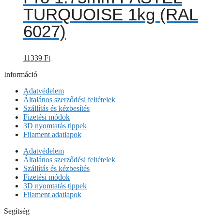
TURQUOISE 1kg (RAL
6027)
11339
Ft
Információ
Adatvédelem
Általános szerződési feltételek
Szállítás és kézbesítés
Fizetési módok
3D nyomtatás tippek
Filament adatlapok
Adatvédelem
Általános szerződési feltételek
Szállítás és kézbesítés
Fizetési módok
3D nyomtatás tippek
Filament adatlapok
Segítség