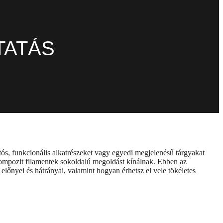
TATÁS
tós, funkcionális alkatrészeket vagy egyedi megjelenésű tárgyakat
 kompozit filamentek sokoldalú megoldást kínálnak. Ebben az
előnyei és hátrányai, valamint hogyan érhetsz el vele tökéletes