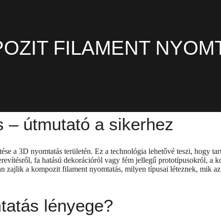
OZIT FILAMENT NYOM
 – útmutató a sikerhez
se a 3D nyomtatás területén. Ez a technológia lehetővé teszi, hogy tar
revítésről, fa hatású dekorációról vagy fém jellegű prototípusokról, a
 zajlik a kompozit filament nyomtatás, milyen típusai léteznek, mik az 
mtatás lényege?