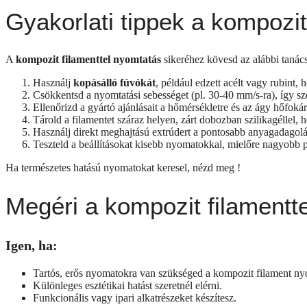
Gyakorlati tippek a kompozi
A
kompozit filamenttel nyomtatás
sikeréhez kövesd az alábbi tanác
Használj
kopásálló fúvókát
, például edzett acélt vagy rubint, 
Csökkentsd a nyomtatási sebességet (pl. 30-40 mm/s-ra), így szeb
Ellenőrizd a gyártó ajánlásait a hőmérsékletre és az ágy hőfok
Tárold a filamentet száraz helyen, zárt dobozban szilikagéllel, 
Használj direkt meghajtású extrúdert a pontosabb anyagadagol
Teszteld a beállításokat kisebb nyomatokkal, mielőre nagyobb 
Ha természetes hatású nyomatokat keresel, nézd meg !
Megéri a kompozit filamentt
Igen, ha:
Tartós, erős nyomatokra van szükséged a kompozit filament ny
Különleges esztétikai hatást szeretnél elérni.
Funkcionális vagy ipari alkatrészeket készítesz.