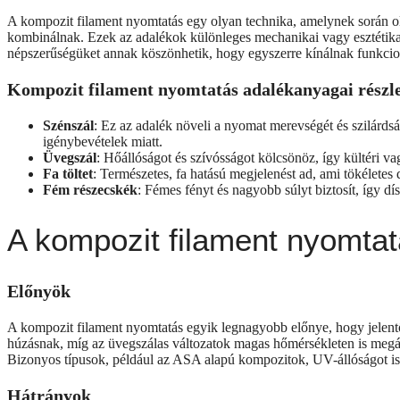
A kompozit filament nyomtatás egy olyan technika, amelynek során o
kombinálnak. Ezek az adalékok különleges mechanikai vagy esztétika
népszerűségüket annak köszönhetik, hogy egyszerre kínálnak funkciona
Kompozit filament nyomtatás adalékanyagai részl
Szénszál
: Ez az adalék növeli a nyomat merevségét és szilárdság
igénybevételek miatt.
Üvegszál
: Hőállóságot és szívósságot kölcsönöz, így kültéri v
Fa töltet
: Természetes, fa hatású megjelenést ad, ami tökélete
Fém részecskék
: Fémes fényt és nagyobb súlyt biztosít, így d
A kompozit filament nyomtat
Előnyök
A kompozit filament nyomtatás egyik legnagyobb előnye, hogy jelentőse
húzásnak, míg az üvegszálas változatok magas hőmérsékleten is megállj
Bizonyos típusok, például az ASA alapú kompozitok, UV-állóságot is bi
Hátrányok