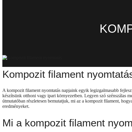
KOMP
Kompozit filament nyomtatás
A kompozit filament nyomtatás napjaink egyik legizgalmasabb fejleszté
készítsünk otthoni vagy ipari környezetben. Legyen szó szénszálas me
útmutatóban részletesen bemutatjuk, mi az a kompozit filament, hogyan
eredményeket.
Mi a kompozit filament nyo