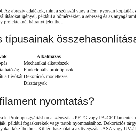
Az abrazív adalékok, mint a szénszál vagy a fém, gyorsan koptatják a 
állításokat igényel, például a hőmérséklet, a sebesség és az anyagára
projekteknél hátrányt jelenthet.
s típusainak összehasonlítás
yok
Alkalmazás
opás
Mechanikai alkatrészek
athatóság
Funkcionális prototípusok
ti a fúvókát
Dekoráció, modellezés
Dísztárgyak
 filament nyomtatás?
lesek. Prototípusgyártásban a szénszálas PETG vagy PA-CF filamentek né
sztják, például fogaskerekek vagy tartók nyomtatásához. Dekorációs tárg
gyakat készíthetünk. Kültéri használatra az üvegszálas ASA vagy UV-ál