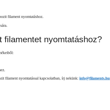
pozit filament nyomtatáshoz.
sára.
t filamentet nyomtatáshoz?
mékeiből:
hez.
zit filament nyomtatással kapcsolatban, írj nekünk:
info@filaments.hu