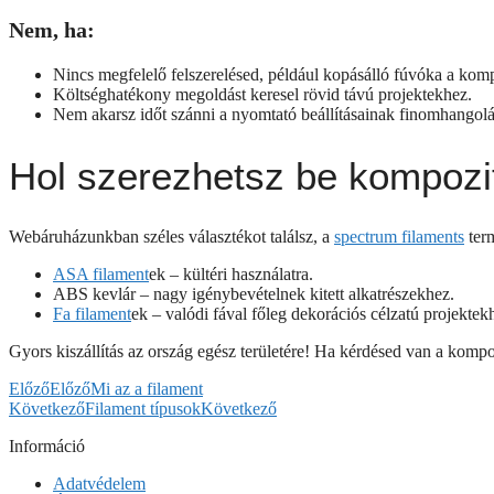
Nem, ha:
Nincs megfelelő felszerelésed, például kopásálló fúvóka a kom
Költséghatékony megoldást keresel rövid távú projektekhez.
Nem akarsz időt szánni a nyomtató beállításainak finomhangolá
Hol szerezhetsz be kompozi
Webáruházunkban széles választékot találsz, a
spectrum filaments
ter
ASA filament
ek – kültéri használatra.
ABS kevlár – nagy igénybevételnek kitett alkatrészekhez.
Fa filament
ek – valódi fával főleg dekorációs célzatú projektek
Gyors kiszállítás az ország egész területére! Ha kérdésed van a kompo
Előző
Előző
Mi az a filament
Következő
Filament típusok
Következő
Információ
Adatvédelem