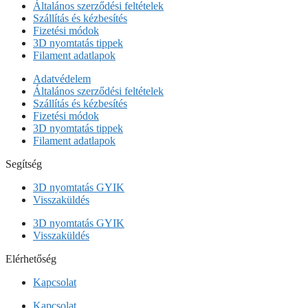
Általános szerződési feltételek
Szállítás és kézbesítés
Fizetési módok
3D nyomtatás tippek
Filament adatlapok
Adatvédelem
Általános szerződési feltételek
Szállítás és kézbesítés
Fizetési módok
3D nyomtatás tippek
Filament adatlapok
Segítség
3D nyomtatás GYIK
Visszaküldés
3D nyomtatás GYIK
Visszaküldés
Elérhetőség
Kapcsolat
Kapcsolat