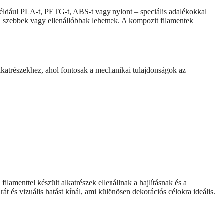
éldául PLA-t, PETG-t, ABS-t vagy nylont – speciális adalékokkal
 szebbek vagy ellenállóbbak lehetnek. A kompozit filamentek
 alkatrészekhez, ahol fontosak a mechanikai tulajdonságok az
lamenttel készült alkatrészek ellenállnak a hajlításnak és a
t és vizuális hatást kínál, ami különösen dekorációs célokra ideális.