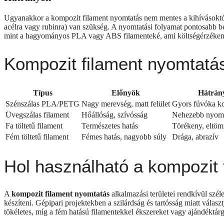
Ugyanakkor a kompozit filament nyomtatás nem mentes a kihívásoktól. 
acélra vagy rubinra) van szükség. A nyomtatási folyamat pontosabb be
mint a hagyományos PLA vagy ABS filamenteké, ami költségérzékeny 
Kompozit filament nyomtatá
Típus
Előnyök
Hátrán
Szénszálas PLA/PETG
Nagy merevség, matt felület
Gyors fúvóka k
Üvegszálas filament
Hőállóság, szívósság
Nehezebb nyomt
Fa töltetű filament
Természetes hatás
Törékeny, eltömí
Fém töltetű filament
Fémes hatás, nagyobb súly
Drága, abrazív
Hol használható a kompozit
A
kompozit filament nyomtatás
alkalmazási területei rendkívül szé
készíteni. Gépipari projektekben a szilárdság és tartósság miatt vála
tökéletes, míg a fém hatású filamentekkel ékszereket vagy ajándéktár