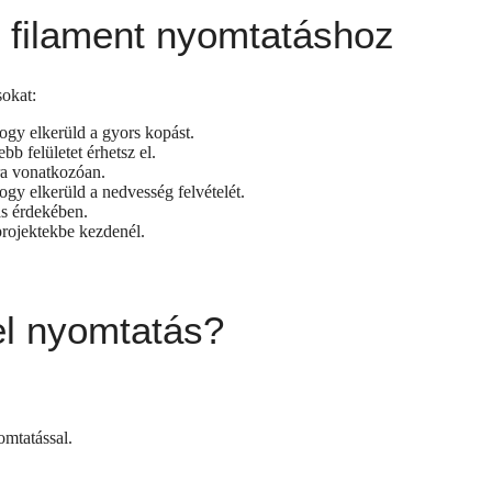
t filament nyomtatáshoz
sokat:
hogy elkerüld a gyors kopást.
b felületet érhetsz el.
ára vonatkozóan.
hogy elkerüld a nedvesség felvételét.
ás érdekében.
projektekbe kezdenél.
el nyomtatás?
omtatással.