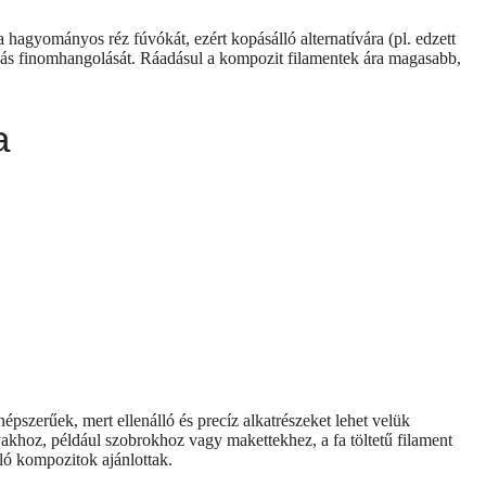
hagyományos réz fúvókát, ezért kopásálló alternatívára (pl. edzett
mlás finomhangolását. Ráadásul a kompozit filamentek ára magasabb,
a
pszerűek, mert ellenálló és precíz alkatrészeket lehet velük
yakhoz, például szobrokhoz vagy makettekhez, a fa töltetű filament
ló kompozitok ajánlottak.