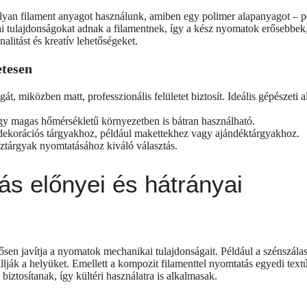
lyan filament anyagot használunk, amiben egy polimer alapanyagot – p
i tulajdonságokat adnak a filamentnek, így a kész nyomatok erősebbek,
litást és kreatív lehetőségeket.
etesen
át, miközben matt, professzionális felületet biztosít. Ideális gépészeti
agy magas hőmérsékletű környezetben is bátran használható.
s dekorációs tárgyakhoz, például makettekhez vagy ajándéktárgyakhoz.
ísztárgyak nyomtatásához kiváló választás.
ás előnyei és hátrányai
n javítja a nyomatok mechanikai tulajdonságait. Például a szénszálas fi
ák a helyüket. Emellett a kompozit filamenttel nyomtatás egyedi textúrá
ztosítanak, így kültéri használatra is alkalmasak.