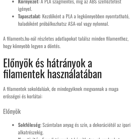
Környezet
: A PLA szagmentes, míg az ABS szellőztetést
igényel.
Tapasztalat
: Kezdőként a PLA a legkönnyebben nyomtatható,
haladóként próbálkozhatsz ASA-val vagy nylonnal.
A filaments.hu-nál részletes adatlapokat találsz minden filamenthez,
hogy könnyebb legyen a döntés.
Előnyök és hátrányok a
filamentek használatában
A filamentek sokoldalúak, de mindegyiknek megvannak a maga
erősségei és korlátai:
Előnyök
Sokféleség
: Számtalan anyag és szín, a dekorációtól az ipari
alkatrészekig.