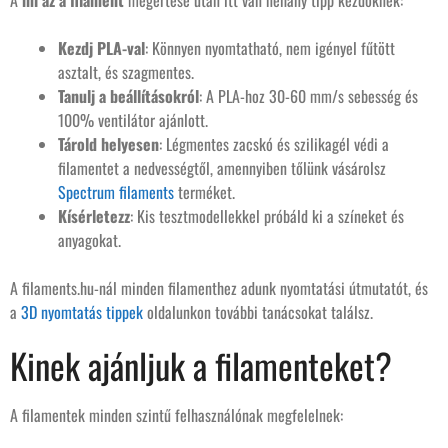
A
mi az a filament
megértése után itt van néhány tipp kezdőknek:
Kezdj PLA-val
: Könnyen nyomtatható, nem igényel fűtött
asztalt, és szagmentes.
Tanulj a beállításokról
: A PLA-hoz 30-60 mm/s sebesség és
100% ventilátor ajánlott.
Tárold helyesen
: Légmentes zacskó és szilikagél védi a
filamentet a nedvességtől, amennyiben tőlünk vásárolsz
Spectrum filaments
terméket.
Kísérletezz
: Kis tesztmodellekkel próbáld ki a színeket és
anyagokat.
A filaments.hu-nál minden filamenthez adunk nyomtatási útmutatót, és
a
3D nyomtatás tippek
oldalunkon további tanácsokat találsz.
Kinek ajánljuk a filamenteket?
A filamentek minden szintű felhasználónak megfelelnek: