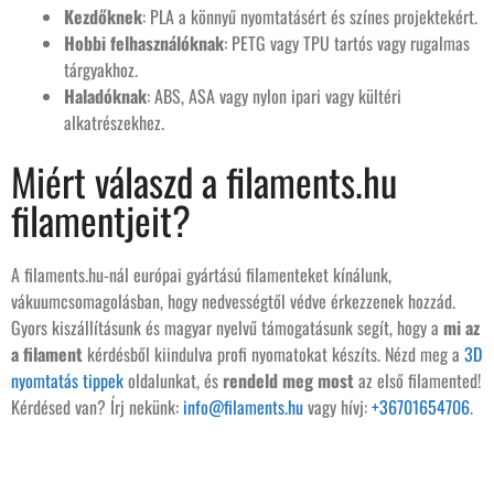
Kezdőknek
: PLA a könnyű nyomtatásért és színes projektekért.
Hobbi felhasználóknak
: PETG vagy TPU tartós vagy rugalmas
tárgyakhoz.
Haladóknak
: ABS, ASA vagy nylon ipari vagy kültéri
alkatrészekhez.
Miért válaszd a filaments.hu
filamentjeit?
A filaments.hu-nál európai gyártású filamenteket kínálunk,
vákuumcsomagolásban, hogy nedvességtől védve érkezzenek hozzád.
Gyors kiszállításunk és magyar nyelvű támogatásunk segít, hogy a
mi az
a filament
kérdésből kiindulva profi nyomatokat készíts. Nézd meg a
3D
nyomtatás tippek
oldalunkat, és
rendeld meg most
az első filamented!
Kérdésed van? Írj nekünk:
info@filaments.hu
vagy hívj:
+36701654706
.