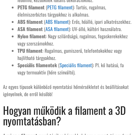
lebomló, kezdőknek ideális dekorációkhoz.
PETG filament
(
PETG filament
): Tartós, rugalmas,
élelmiszerbiztos tárgyakhoz is alkalmas.
ABS filament
(
ABS filament
): Erős, hőálló, ipari alkatrészekhez.
ASA filament
(
ASA filament
): UV-álló, kültéri használatra.
Nylon filament
: Nagy szilárdságú, rugalmas, fogaskerekekhez
vagy szerszámokhoz.
TPU filament
: Rugalmas, gumiszerű, telefontokokhoz vagy
hajlítható tárgyakhoz.
Speciális filamentek
(
Speciális filament
): Pl. kő hatású, fa
vagy termoaktív (hőre színváltó).
Az egyes típusok különböző nyomtatási hőmérsékletet és beállításokat
igényelnek, de erről később!
Hogyan működik a filament a 3D
nyomtatásban?