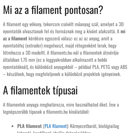
Mi az a filament pontosan?
A filament egy vékony, tekercsre csévélt műanyag szál, amelyet a 3D
nyomtatók olvasztanak fel és formáznak meg a kívánt alakzattá. A
mi
az a filament
kérdésre egyszerű válasz: ez az az anyag, amit a
nyomtatófej (extruder) megolvaszt, majd rétegenként lerak, hogy
létrehozza a 3D modellt. A filaments.hu-nál a filamentek átmérője
általában 1,75 mm (ez a leggyakrabban alkalmazott a hobbi
nyomtatóknál), és különböző anyagokból – például PLA, PETG vagy ABS
– készülnek, hogy megfeleljenek a különböző projektek igényeinek.
A filamentek típusai
A filamentek anyaga meghatározza, mire használhatod őket. Íme a
legnépszerűbb típusok a filaments.hu kínálatából:
PLA filament
(
PLA filament
): Környezetbarát, biológiailag