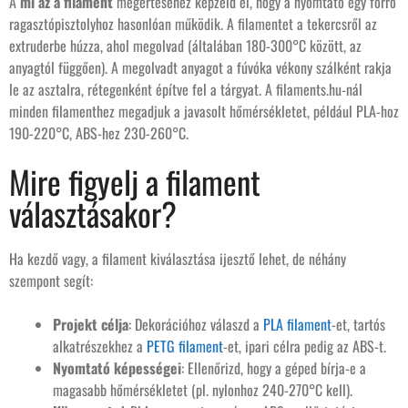
A
mi az a filament
megértéséhez képzeld el, hogy a nyomtató egy forró
ragasztópisztolyhoz hasonlóan működik. A filamentet a tekercsről az
extruderbe húzza, ahol megolvad (általában 180-300°C között, az
anyagtól függően). A megolvadt anyagot a fúvóka vékony szálként rakja
le az asztalra, rétegenként építve fel a tárgyat. A filaments.hu-nál
minden filamenthez megadjuk a javasolt hőmérsékletet, például PLA-hoz
190-220°C, ABS-hez 230-260°C.
Mire figyelj a filament
választásakor?
Ha kezdő vagy, a filament kiválasztása ijesztő lehet, de néhány
szempont segít:
Projekt célja
: Dekorációhoz válaszd a
PLA filament
-et, tartós
alkatrészekhez a
PETG filament
-et, ipari célra pedig az ABS-t.
Nyomtató képességei
: Ellenőrizd, hogy a géped bírja-e a
magasabb hőmérsékletet (pl. nylonhoz 240-270°C kell).