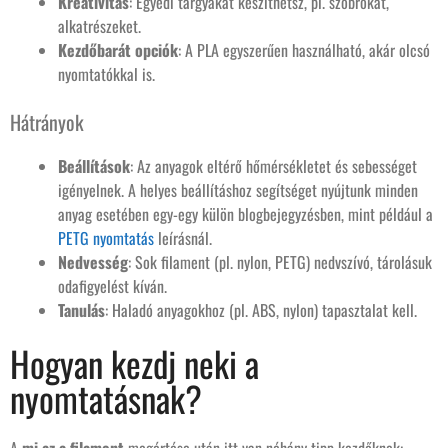
Kreativitás
: Egyedi tárgyakat készíthetsz, pl. szobrokat,
alkatrészeket.
Kezdőbarát opciók
: A PLA egyszerűen használható, akár olcsó
nyomtatókkal is.
Hátrányok
Beállítások
: Az anyagok eltérő hőmérsékletet és sebességet
igényelnek. A helyes beállításhoz segítséget nyújtunk minden
anyag esetében egy-egy külön blogbejegyzésben, mint például a
PETG nyomtatás
leírásnál.
Nedvesség
: Sok filament (pl. nylon, PETG) nedvszívó, tárolásuk
odafigyelést kíván.
Tanulás
: Haladó anyagokhoz (pl. ABS, nylon) tapasztalat kell.
Hogyan kezdj neki a
nyomtatásnak?