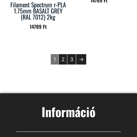
14709
Ft
Filament Spectrum r-PLA
1.75mm BASALT GREY
(RAL 7012) 2kg
14709
Ft
1
2
3
→
Információ