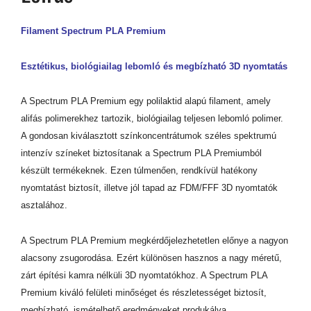
Filament Spectrum PLA Premium
Esztétikus, biológiailag lebomló és megbízható 3D nyomtatás
A Spectrum PLA Premium egy polilaktid alapú filament, amely
alifás polimerekhez tartozik, biológiailag teljesen lebomló polimer.
A gondosan kiválasztott színkoncentrátumok széles spektrumú
intenzív színeket biztosítanak a Spectrum PLA Premiumból
készült termékeknek. Ezen túlmenően, rendkívül hatékony
nyomtatást biztosít, illetve jól tapad az FDM/FFF 3D nyomtatók
asztalához.
A Spectrum PLA Premium megkérdőjelezhetetlen előnye a nagyon
alacsony zsugorodása. Ezért különösen hasznos a nagy méretű,
zárt építési kamra nélküli 3D nyomtatókhoz. A Spectrum PLA
Premium kiváló felületi minőséget és részletességet biztosít,
megbízható, ismételhető eredményeket produkálva.