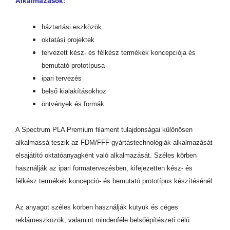
Alkalmazások:
háztartási eszközök
oktatási projektek
tervezett kész- és félkész termékek koncepciója és
bemutató prototípusa
ipari tervezés
belső kialakításokhoz
öntvények és formák
A Spectrum PLA Premium filament tulajdonságai különösen
alkalmassá teszik az FDM/FFF gyártástechnológiák alkalmazását
elsajátító oktatóanyagként való alkalmazását. Széles körben
használják az ipari formatervezésben, kifejezetten kész- és
félkész termékek koncepció- és bemutató prototípus készítésénél.
Az anyagot széles körben használják kütyük és céges
reklámeszközök, valamint mindenféle belsőépítészeti célú