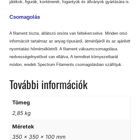
játékok, figurák, konténerek, fogantyúk és állványok gyártására is.
Csomagolás
A filament tiszta, átlátszó orsóra van feltekercselve. Minden orsó
információt tartalmaz az anyag típusáról, átmérőjéről és az ajánlott
nyomtatási hőmérsékletről. A filament vákuumcsomagolása
nedvességelnyelővel van ellátva. A terméket környezetbarát
módon, eredeti Spectrum Filaments csomagolásban szállítjuk.
További információk
Tömeg
2,85 kg
Méretek
350 × 350 × 100 mm