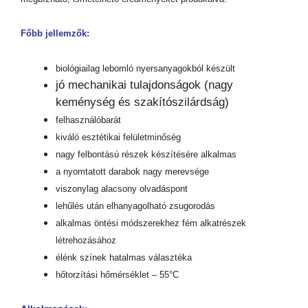
Főbb jellemzők:
biológiailag lebomló nyersanyagokból készült
jó mechanikai tulajdonságok (nagy
keménység és szakítószilárdság)
felhasználóbarát
kiváló esztétikai felületminőség
nagy felbontású részek készítésére alkalmas
a nyomtatott darabok nagy merevsége
viszonylag alacsony olvadáspont
lehűlés után elhanyagolható zsugorodás
alkalmas öntési módszerekhez fém alkatrészek
létrehozásához
élénk színek hatalmas választéka
hőtorzítási hőmérséklet – 55°C