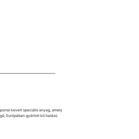
orral kevert speciális anyag, amely
gű, Európában gyártott kő hatású