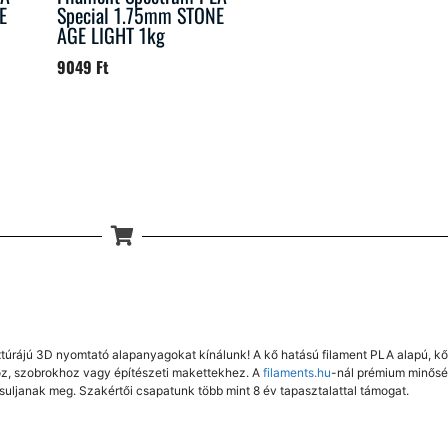
E
Special 1.75mm STONE
AGE LIGHT 1kg
9049
Ft
túrájú 3D nyomtató alapanyagokat kínálunk! A kő hatású filament PLA alapú, kőp
khoz, szobrokhoz vagy építészeti makettekhez. A
filaments.hu
-nál prémium minősé
ósuljanak meg. Szakértői csapatunk több mint 8 év tapasztalattal támogat.