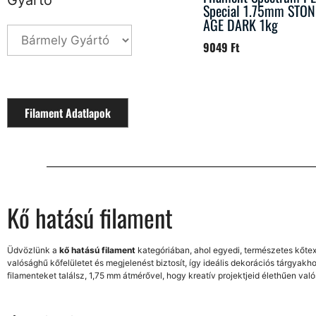
Gyártó
Special 1.75mm STON
AGE DARK 1kg
9049
Ft
Filament Adatlapok
Kő hatású filament
Üdvözlünk a
kő hatású filament
kategóriában, ahol egyedi, természetes kőtex
valósághű kőfelületet és megjelenést biztosít, így ideális dekorációs tárgya
filamenteket találsz, 1,75 mm átmérővel, hogy kreatív projektjeid élethűen val