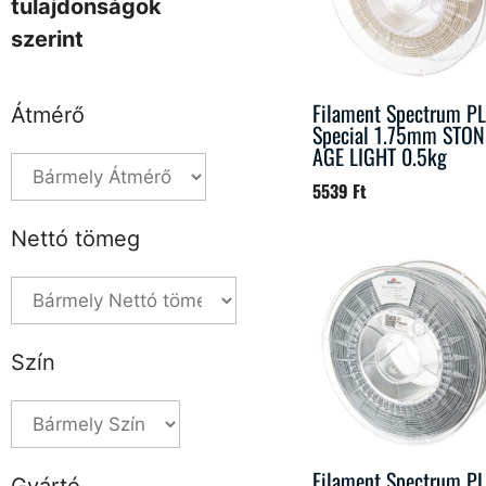
tulajdonságok
szerint
Filament Spectrum P
Átmérő
Special 1.75mm STON
AGE LIGHT 0.5kg
5539
Ft
Nettó tömeg
Szín
Filament Spectrum P