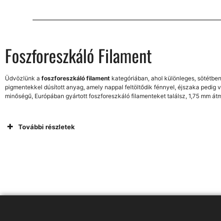
Foszforeszkáló Filament
Üdvözlünk a
foszforeszkáló filament
kategóriában, ahol különleges, sötétben
pigmentekkel dúsított anyag, amely nappal feltöltődik fénnyel, éjszaka pedig v
minőségű, Európában gyártott foszforeszkáló filamenteket találsz, 1,75 mm átm
További részletek