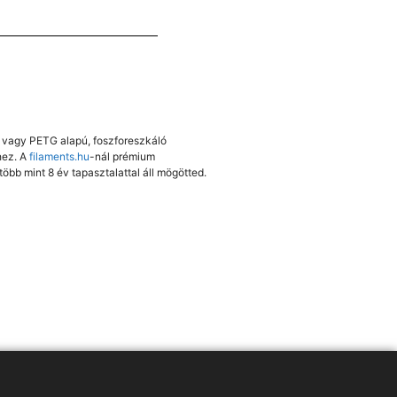
A vagy PETG alapú, foszforeszkáló
hez. A
filaments.hu
-nál prémium
öbb mint 8 év tapasztalattal áll mögötted.