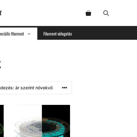
T
eciális filament
Filament válogatás
t