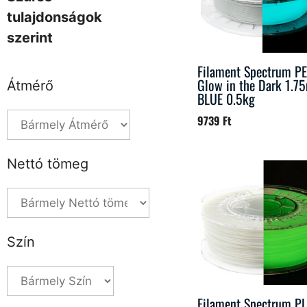
tulajdonságok
szerint
Filament Spectrum P
Glow in the Dark 1.
Átmérő
BLUE 0.5kg
9739
Ft
Nettó tömeg
Szín
Filament Spectrum P