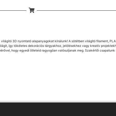
 világító 3D nyomtató alapanyagokat kínálunk! A sötétben világító filament, PL
ilágít, így tökéletes dekorációs tárgyakhoz, jelölésekhez vagy kreatív projektek
érővel, hogy egyedi ötleteid ragyogóan valósuljanak meg. Szakértői csapatunk t