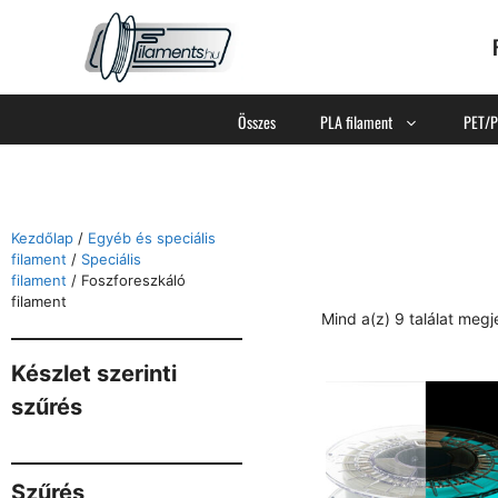
Összes
PLA filament
PET/P
Kezdőlap
/
Egyéb és speciális
filament
/
Speciális
filament
/ Foszforeszkáló
filament
Mind a(z) 9 találat megj
Készlet szerinti
szűrés
Szűrés