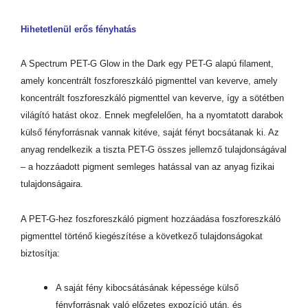
Hihetetlenül erős fényhatás
A Spectrum PET-G Glow in the Dark egy PET-G alapú filament,
amely koncentrált foszforeszkáló pigmenttel van keverve, amely
koncentrált foszforeszkáló pigmenttel van keverve, így a sötétben
világító hatást okoz. Ennek megfelelően, ha a nyomtatott darabok
külső fényforrásnak vannak kitéve, saját fényt bocsátanak ki. Az
anyag rendelkezik a tiszta PET-G összes jellemző tulajdonságával
– a hozzáadott pigment semleges hatással van az anyag fizikai
tulajdonságaira.
A PET-G-hez foszforeszkáló pigment hozzáadása foszforeszkáló
pigmenttel történő kiegészítése a következő tulajdonságokat
biztosítja:
A saját fény kibocsátásának képessége külső
fényforrásnak való előzetes expozíció után, és