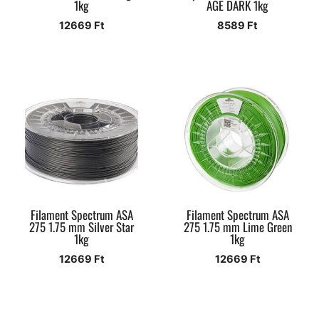
1kg
AGE DARK 1kg
12669
Ft
8589
Ft
Filament Spectrum ASA
Filament Spectrum ASA
275 1.75 mm Silver Star
275 1.75 mm Lime Green
1kg
1kg
12669
Ft
12669
Ft