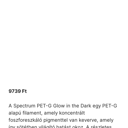
9739
Ft
A Spectrum PET-G Glow in the Dark egy PET-G
alapú filament, amely koncentrált
foszforeszkáló pigmenttel van keverve, amely
így sötétben világító hatást okoz. A részletes