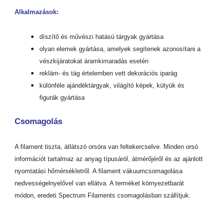
Alkalmazások:
díszítő és művészi hatású tárgyak gyártása
olyan elemek gyártása, amelyek segítenek azonosítani a
vészkijáratokat áramkimaradás esetén
reklám- és tág értelemben vett dekorációs iparág
különféle ajándéktárgyak, világító képek, kütyük és
figurák gyártása
Csomagolás
A filament tiszta, átlátszó orsóra van feltekercselve. Minden orsó
információt tartalmaz az anyag típusáról, átmérőjéről és az ajánlott
nyomtatási hőmérsékletről. A filament vákuumcsomagolása
nedvességelnyelővel van ellátva. A terméket környezetbarát
módon, eredeti Spectrum Filaments csomagolásban szállítjuk.