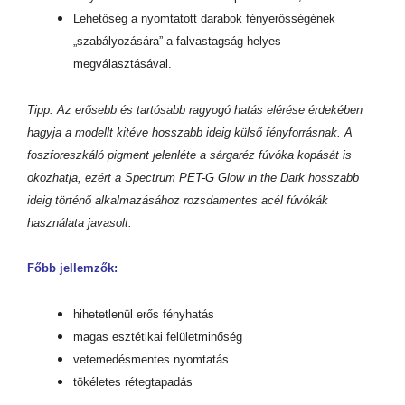
Lehetőség a nyomtatott darabok fényerősségének
„szabályozására” a falvastagság helyes
megválasztásával.
Tipp: Az erősebb és tartósabb ragyogó hatás elérése érdekében
hagyja a modellt kitéve hosszabb ideig külső fényforrásnak. A
foszforeszkáló pigment jelenléte a sárgaréz fúvóka kopását is
okozhatja, ezért a Spectrum PET-G Glow in the Dark hosszabb
ideig történő alkalmazásához rozsdamentes acél fúvókák
használata javasolt.
Főbb jellemzők:
hihetetlenül erős fényhatás
magas esztétikai felületminőség
vetemedésmentes nyomtatás
tökéletes rétegtapadás