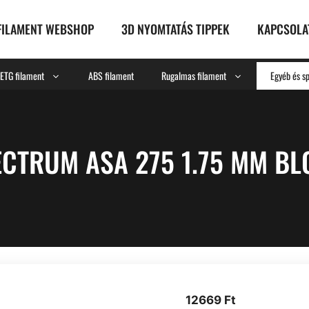
FILAMENT WEBSHOP
3D NYOMTATÁS TIPPEK
KAPCSOLA
ETG filament
ABS filament
Rugalmas filament
Egyéb és sp
ECTRUM ASA 275 1.75 MM BL
12669
Ft