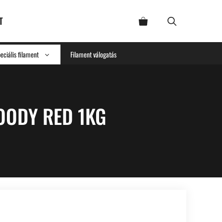
T
eciális filament
Filament válogatás
OODY RED 1KG