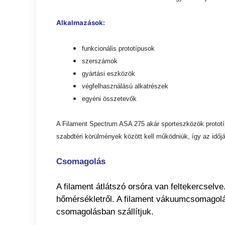
Alkalmazások:
funkcionális prototípusok
szerszámok
gyártási eszközök
végfelhasználású alkatrészek
egyéni összetevők
A Filament Spectrum ASA 275 akár sporteszközök prototíp
szabdtéri körülmények között kell működniük, így az időj
Csomagolás
A filament átlátszó orsóra van feltekercselve
hőmérsékletről. A filament vákuumcsomagolá
csomagolásban szállítjuk.