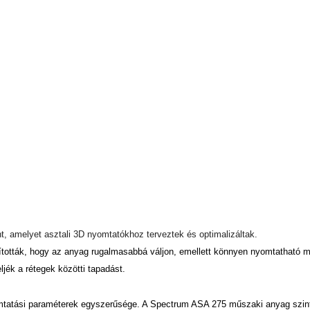
, amelyet asztali 3D nyomtatókhoz terveztek és optimalizáltak.
ották, hogy az anyag rugalmasabbá váljon, emellett könnyen nyomtatható ma
jék a rétegek közötti tapadást.
mtatási paraméterek egyszerűsége. A Spectrum ASA 275 műszaki anyag szin