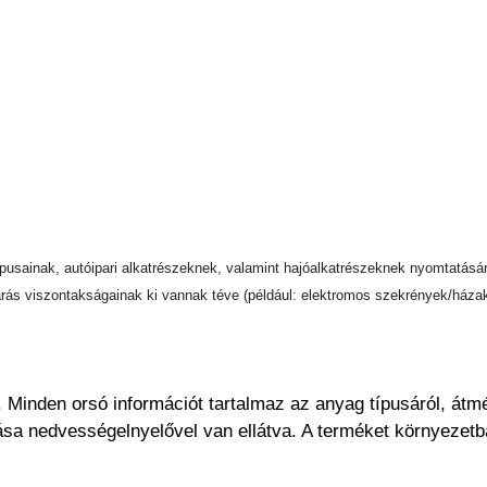
usainak, autóipari alkatrészeknek, valamint hajóalkatrészeknek nyomtatásá
árás viszontakságainak ki vannak téve (például: elektromos szekrények/házak
. Minden orsó információt tartalmaz az anyag típusáról, átmé
sa nedvességelnyelővel van ellátva. A terméket környezetb