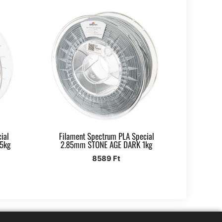
ial
Filament Spectrum PLA Special
.5kg
2.85mm STONE AGE DARK 1kg
8589
Ft