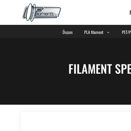
Összes
PLA filament
PET/P
FILAMENT SP