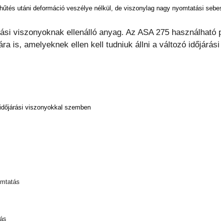
hűtés utáni deformáció veszélye nélkül, de viszonylag nagy nyomtatási sebes
si viszonyoknak ellenálló anyag. Az ASA 275 használható p
a is, amelyeknek ellen kell tudniuk állni a változó időjárá
ó időjárási viszonyokkal szemben
omtatás
tás