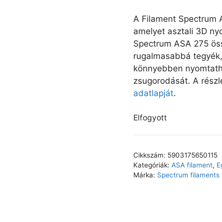
A Filament Spectrum A
amelyet asztali 3D ny
Spectrum ASA 275 öss
rugalmasabbá tegyék, 
könnyebben nyomtatha
zsugorodását. A részle
adatlapját
.
Elfogyott
Cikkszám:
5903175650115
Kategóriák:
ASA filament
,
E
Márka:
Spectrum filaments