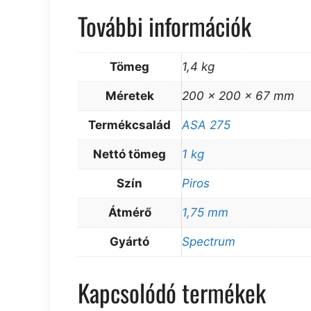
További információk
Tömeg
1,4 kg
Méretek
200 × 200 × 67 mm
Termékcsalád
ASA 275
Nettó tömeg
1 kg
Szín
Piros
Átmérő
1,75 mm
Gyártó
Spectrum
Kapcsolódó termékek