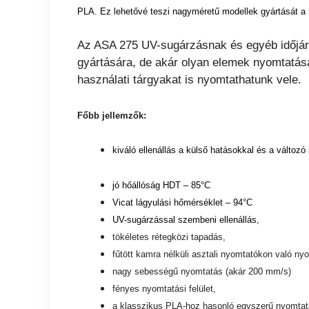
PLA. Ez lehetővé teszi nagyméretű modellek gyártását a 
Az ASA 275 UV-sugárzásnak és egyéb időjárá
gyártására, de akár olyan elemek nyomtatásár
használati tárgyakat is nyomtathatunk vele.
Főbb jellemzők:
kiváló ellenállás a külső hatásokkal és a változ
jó hőállóság HDT – 85°C
Vicat lágyulási hőmérséklet – 94°C
UV-sugárzással szembeni ellenállás,
tökéletes rétegközi tapadás,
fűtött kamra nélküli asztali nyomtatókon való ny
nagy sebességű nyomtatás (akár 200 mm/s)
fényes nyomtatási felület,
a klasszikus PLA-hoz hasonló egyszerű nyomta