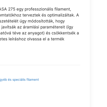
SA 275 egy professzionális filament,
omtatókhoz terveztek és optimalizáltak. A
zetételét úgy módosították, hogy
javítsák az áramlási paramétereit (így
tóvá téve az anyagot) és csökkentsék a
tes leíráshoz olvassa el a termék
gyéb és speciális filament