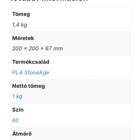
Tömeg
1,4 kg
Méretek
200 × 200 × 67 mm
Termékcsalád
PLA StoneAge
Nettó tömeg
1 kg
Szín
Kő
Átmérő