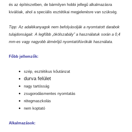
és az építészetben, de bármilyen hobbi jellegű alkalmazásra
kiválóak, ahol a speciális esztétikai megjelenésre van szükség.
Tipp: Az adalékanyagok nem befolyásolják a nyomtatott darabok
tulajdonságait. A legfőbb „ökölszabály” a használatuk során a 0,4
mm-es vagy nagyobb átmérőjű nyomtatófúvókák használata.
Főbb jellemzők:
szép, esztétikus kőutánzat
durva felület
nagy tartósság
zsugorodásmentes nyomtatás
rétegmaszkolás
nem koptató
Alkalmazások: