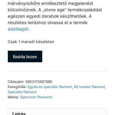
márványra/kőre emlékeztető megjelenést
kölcsönöznek. A „stone age” termékcsaláddal
egészen egyedi darabok készíthetőek. A
részletes leíráshoz olvassa el a termék
adatlapját
.
Csak 1 maradt készleten
Kosárba teszem
Cikkszám:
5903175657985
Kategóriák:
Egyéb és speciális filament
,
Kő hatású filament
,
Speciális filament
Márka:
Spectrum filaments
Leírás