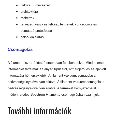
dekoratív művészet
architektúra
makettek
tervezett kész- és félkész termékek koncepciója és
bemutató prototípusa
belső kialakítás
Csomagolás
A filament tiszta, átlátszó orsóra van feltekercselve. Minden orsó
információt tartalmaz az anyag típusáról, átmérőjéről és az ajánlott
nyomtatási hőmérsékletről. A filament vákuumcsomagolása
nedvességelnyelővel van ellátva. A filament vákuumcsomagolása
nedvességelnyelővel van ellátva. A terméket környezetbarát
módon, eredeti Spectrum Filaments csomagolásban szállítjuk.
További információk