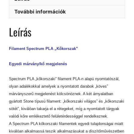
További információk
Leírás
Filament Spectrum PLA „Kőkorszak”
Egyedi márvány/kő megjelenés
Spectrum PLA „kőkorszaki” filament PLA-n alapú nyomtatószál,
olyan adalékokkal amelyek a nyomtatott darabok „köves”
márványszerű megjelenést kölcsönöznek. A két árnyalatban
gyártott Stone típusú filament: „kőkorszaki világos” és „kőkorszaki
sötét”, kiválóan takarja el a rétegeket, míg a nyomtatott tárgyak
valódi kőre emlékeztető felületérdességgel rendelkeznek.
A Spectrum PLA kőkorszaki filamentek egyedi tulajdonságai miatt
kiválóan alkalmassá teszik alkalmazásukat a díszítőművészetben