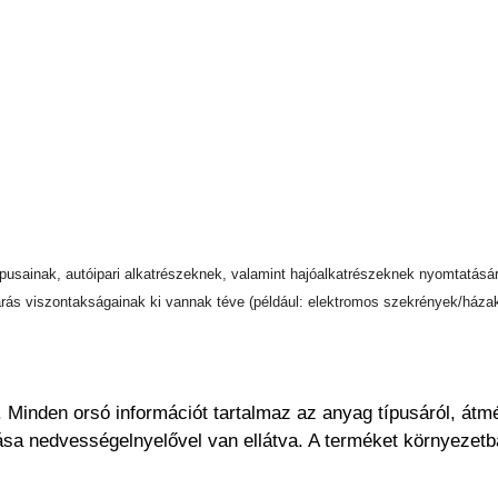
usainak, autóipari alkatrészeknek, valamint hajóalkatrészeknek nyomtatásá
árás viszontakságainak ki vannak téve (például: elektromos szekrények/házak
. Minden orsó információt tartalmaz az anyag típusáról, átmé
sa nedvességelnyelővel van ellátva. A terméket környezetb