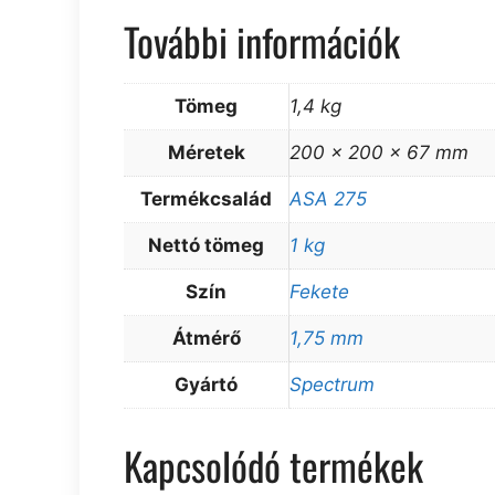
További információk
Tömeg
1,4 kg
Méretek
200 × 200 × 67 mm
Termékcsalád
ASA 275
Nettó tömeg
1 kg
Szín
Fekete
Átmérő
1,75 mm
Gyártó
Spectrum
Kapcsolódó termékek