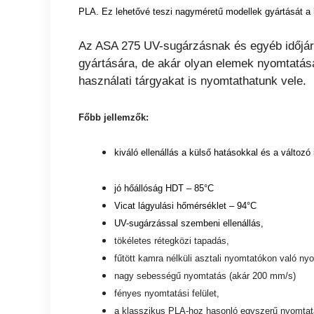
PLA. Ez lehetővé teszi nagyméretű modellek gyártását a 
Az ASA 275 UV-sugárzásnak és egyéb időjárá
gyártására, de akár olyan elemek nyomtatásár
használati tárgyakat is nyomtathatunk vele.
Főbb jellemzők:
kiváló ellenállás a külső hatásokkal és a változ
jó hőállóság HDT – 85°C
Vicat lágyulási hőmérséklet – 94°C
UV-sugárzással szembeni ellenállás,
tökéletes rétegközi tapadás,
fűtött kamra nélküli asztali nyomtatókon való ny
nagy sebességű nyomtatás (akár 200 mm/s)
fényes nyomtatási felület,
a klasszikus PLA-hoz hasonló egyszerű nyomta