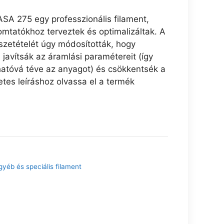
SA 275 egy professzionális filament,
omtatókhoz terveztek és optimalizáltak. A
zetételét úgy módosították, hogy
javítsák az áramlási paramétereit (így
tóvá téve az anyagot) és csökkentsék a
tes leíráshoz olvassa el a termék
gyéb és speciális filament