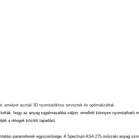
, amelyet asztali 3D nyomtatókhoz terveztek és optimalizáltak.
ották, hogy az anyag rugalmasabbá váljon, emellett könnyen nyomtatható ma
jék a rétegek közötti tapadást.
mtatási paraméterek egyszerűsége. A Spectrum ASA 275 műszaki anyag szin