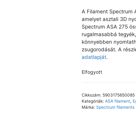
A Filament Spectrum A
amelyet asztali 3D ny
Spectrum ASA 275 öss
rugalmasabbá tegyék, 
könnyebben nyomtatha
zsugorodását. A részle
adatlapját
.
Elfogyott
Cikkszám:
5903175650085
Kategóriák:
ASA filament
,
E
Márka:
Spectrum filaments