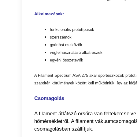
Alkalmazások:
funkcionális prototípusok
szerszámok
gyártási eszközök
végfelhasználású alkatrészek
egyéni összetevők
A Filament Spectrum ASA 275 akár sporteszközök prototíp
szabdtéri körülmények között kell működniük, így az időj
Csomagolás
A filament átlátszó orsóra van feltekercselve
hőmérsékletről. A filament vákuumcsomagolá
csomagolásban szállítjuk.