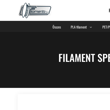
Összes
PLA filament
PET/P
FILAMENT SP