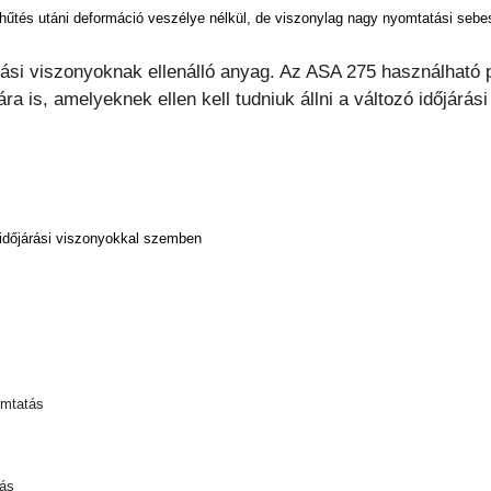
hűtés utáni deformáció veszélye nélkül, de viszonylag nagy nyomtatási sebes
si viszonyoknak ellenálló anyag. Az ASA 275 használható p
a is, amelyeknek ellen kell tudniuk állni a változó időjárá
ó időjárási viszonyokkal szemben
omtatás
tás