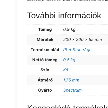
nedvességelnyelővel van ellátva. A filament vákuumcsoma
További információk
Tömeg
0,9 kg
Méretek
200 × 200 × 55 mm
Termékcsalád
PLA StoneAge
Nettó tömeg
0,5 kg
Szín
Kő
Átmérő
1,75 mm
Gyártó
Spectrum
Kapcsolódó termékek