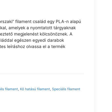
szaki” filament család egy PLA-n alapú
kal, amelyek a nyomtatott tárgyaknak
eztető megjelenést kölcsönöznek. A
aláddal egészen egyedi darabok
tes leíráshoz olvassa el a termék
lis filament
,
Kő hatású filament
,
Speciális filament