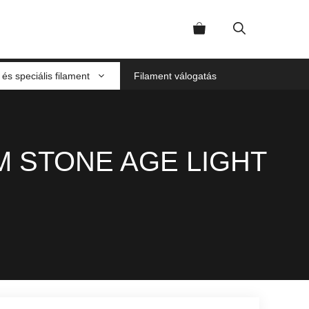
és speciális filament
Filament válogatás
M STONE AGE LIGHT