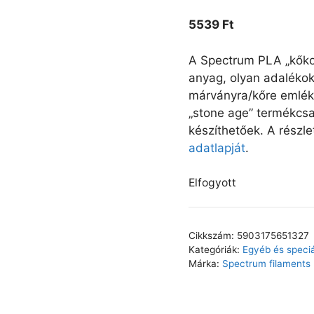
5539
Ft
A Spectrum PLA „kőkor
anyag, olyan adalékok
márványra/kőre emlék
„stone age” termékcs
készíthetőek. A részle
adatlapját
.
Elfogyott
Cikkszám:
5903175651327
Kategóriák:
Egyéb és speciá
Márka:
Spectrum filaments