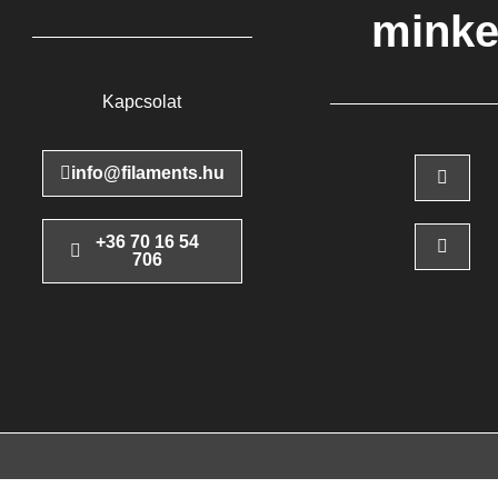
minke
Kapcsolat
info@filaments.hu
+36 70 16 54
706