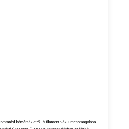
t nyomtatási hőmérsékletről. A filament vákuumcsomagolása