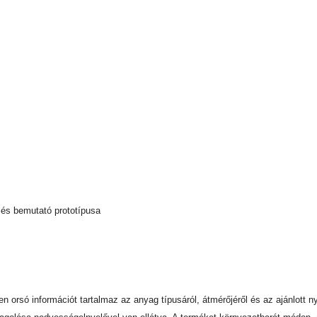
 és bemutató prototípusa
nden orsó információt tartalmaz az anyag típusáról, átmérőjéről és az ajánlot