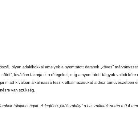
szál, olyan adalékokkal amelyek a nyomtatott darabok „köves” márványszerű
 sötét”, kiválóan takarja el a rétegeket, míg a nyomtatott tárgyak valódi kőr
ai miatt kiválóan alkalmassá teszik alkalmazásukat a díszítőművészetben és
lenésre van szükség.
arabok tulajdonságait. A legfőbb „ökölszabály” a használatuk során a 0,4 