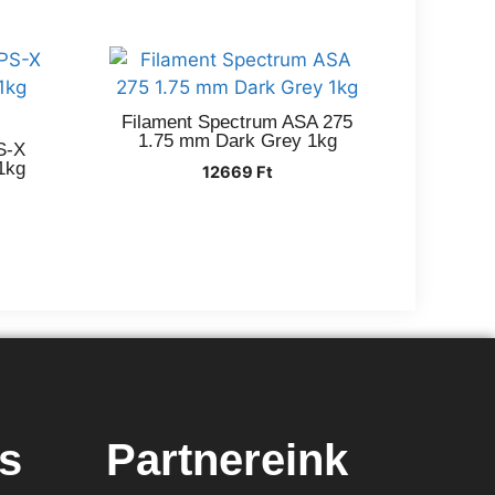
Filament Spectrum ASA 275
1.75 mm Dark Grey 1kg
S-X
1kg
12669
Ft
s
Partnereink