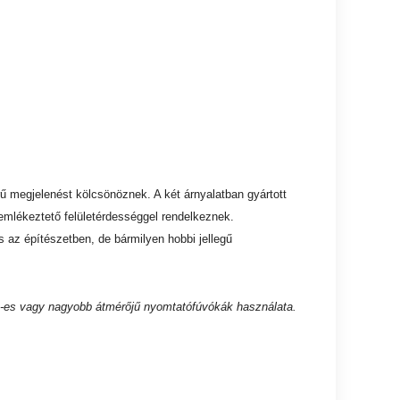
 megjelenést kölcsönöznek. A két árnyalatban gyártott
e emlékeztető felületérdességgel rendelkeznek.
 az építészetben, de bármilyen hobbi jellegű
mm-es vagy nagyobb átmérőjű nyomtatófúvókák használata.