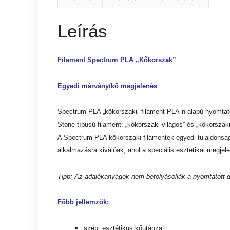
Leírás
Filament Spectrum PLA „Kőkorszak”
Egyedi márvány/kő megjelenés
Spectrum PLA „kőkorszaki” filament PLA-n alapú nyomtató
Stone típusú filament: „kőkorszaki világos” és „kőkorszaki
A Spectrum PLA kőkorszaki filamentek egyedi tulajdonság
alkalmazásra kiválóak, ahol a speciális esztétikai megje
Tipp: Az adalékanyagok nem befolyásolják a nyomtatott d
Főbb jellemzők:
szép, esztétikus kőutánzat