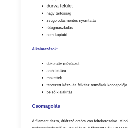
durva felület
nagy tartósság
zsugorodásmentes nyomtatás
rétegmaszkolás
nem koptató
Alkalmazások:
dekoratív művészet
architektúra
makettek
tervezett kész- és félkész termékek koncepciója
belső kialakítás
Csomagolás
A filament tiszta, átlátszó orsóra van feltekercselve. Mi