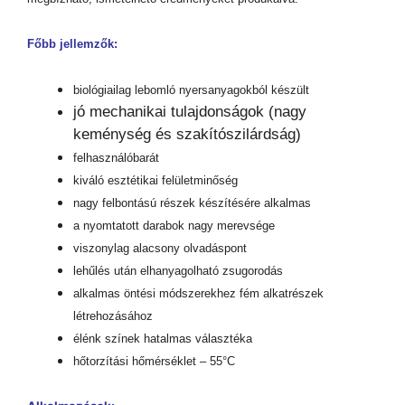
Főbb jellemzők:
biológiailag lebomló nyersanyagokból készült
jó mechanikai tulajdonságok (nagy
keménység és szakítószilárdság)
felhasználóbarát
kiváló esztétikai felületminőség
nagy felbontású részek készítésére alkalmas
a nyomtatott darabok nagy merevsége
viszonylag alacsony olvadáspont
lehűlés után elhanyagolható zsugorodás
alkalmas öntési módszerekhez fém alkatrészek
létrehozásához
élénk színek hatalmas választéka
hőtorzítási hőmérséklet – 55°C