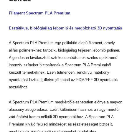
Filament Spectrum PLA Premium
Esztétikus, biológiailag lebomló és megbízható 3D nyomtatás
A Spectrum PLA Premium egy polilaktid alapú filament, amely
alifás polimerekhez tartozik, biológiailag teljesen lebomló polimer.
A gondosan kiválasztott színkoncentrátumok széles spektrumú
intenzív színeket biztosítanak a Spectrum PLA Premiumból
készült termékeknek. Ezen túlmenően, rendkívül hatékony
nyomtatást biztosít, illetve jól tapad az FDM/FFF 3D nyomtatók
asztalához.
A Spectrum PLA Premium megkérdőjelezhetetlen előnye a nagyon
alacsony zsugorodása. Ezért különösen hasznos a nagy méretű,
zárt építési kamra nélküli 3D nyomtatókhoz. A Spectrum PLA
Premium kiváló felületi minőséget és részletességet biztosít,
megbízható, ismételhető eredményeket produkálva.