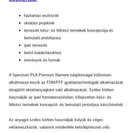
Alkalmazások:
háztartási eszközök
oktatási projektek
tervezett kész- és félkész termékek koncepciója és
bemutató prototípusa
ipari tervezés
belső kialakításokhoz
öntvények és formák
A Spectrum PLA Premium filament tulajdonságai különösen
alkalmassá teszik az FDM/FFF gyártástechnológiák alkalmazását
elsajátító oktatóanyagként való alkalmazását. Széles körben
használják az ipari formatervezésben, kifejezetten kész- és
félkész termékek koncepció- és bemutató prototípus készítésénél.
Az anyagot széles körben használják kütyük és céges
reklámeszközök, valamint mindenféle belsőépítészeti célú