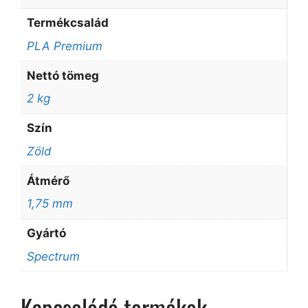
Termékcsalád
PLA Premium
Nettó tömeg
2 kg
Szín
Zöld
Átmérő
1,75 mm
Gyártó
Spectrum
Kapcsolódó termékek