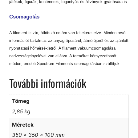
játékok, figurák, konténerek, fogantyúk és állványok gyártására is.
Csomagolás
A filament tiszta, átlátszó orsóra van feltekercselve. Minden orsó
információt tartalmaz az anyag típusáról, átmérőjéről és az ajánlott
nyomtatási hőmérsékletről. A filament vákuumcsomagolása
nedvességelnyelővel van ellátva. A terméket környezetbarát
módon, eredeti Spectrum Filaments csomagolásban szállítjuk.
További információk
Tömeg
2,85 kg
Méretek
350 × 350 × 100 mm