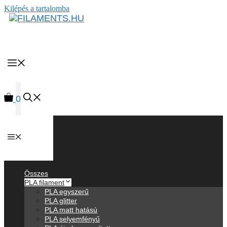
Kilépés a tartalomba
MENU
0
Anyagok
Összes
PLA filament
PLA egyszerű
PLA glitter
PLA matt hatású
PLA selyemfényű