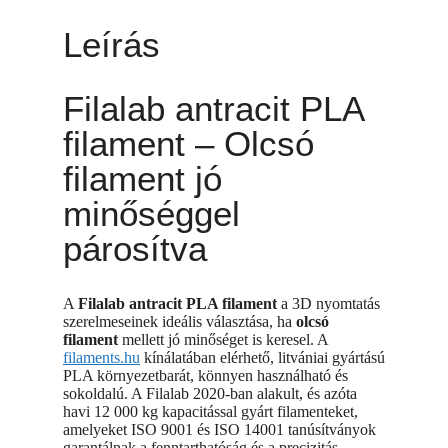
Leírás
Filalab antracit PLA
filament – Olcsó
filament jó
minőséggel
párosítva
A
Filalab antracit PLA filament
a 3D nyomtatás
szerelmeseinek ideális választása, ha
olcsó
filament
mellett jó minőséget is keresel. A
filaments.hu
kínálatában elérhető, litvániai gyártású
PLA környezetbarát, könnyen használható és
sokoldalú. A Filalab 2020-ban alakult, és azóta
havi 12 000 kg kapacitással gyárt filamenteket,
amelyeket ISO 9001 és ISO 14001 tanúsítványok
garantálnak a fenntarthatóság és a precizitás