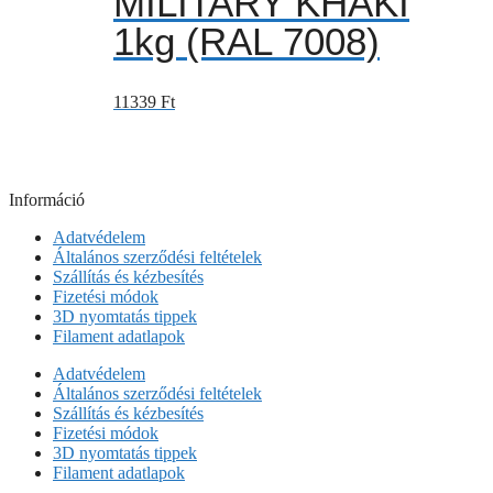
MILITARY KHAKI
1kg (RAL 7008)
11339
Ft
Információ
Adatvédelem
Általános szerződési feltételek
Szállítás és kézbesítés
Fizetési módok
3D nyomtatás tippek
Filament adatlapok
Adatvédelem
Általános szerződési feltételek
Szállítás és kézbesítés
Fizetési módok
3D nyomtatás tippek
Filament adatlapok