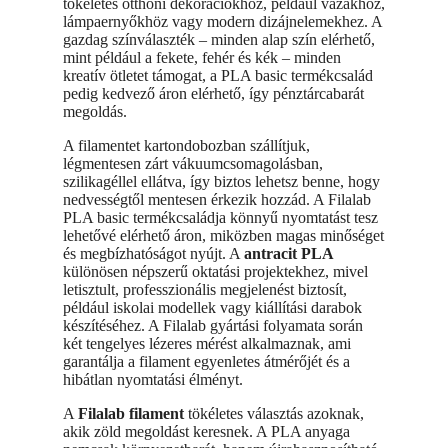
tökéletes otthoni dekorációkhoz, például vázákhoz,
lámpaernyőkhöz vagy modern dizájnelemekhez. A
gazdag színválaszték – minden alap szín elérhető,
mint például a fekete, fehér és kék – minden
kreatív ötletet támogat, a PLA basic termékcsalád
pedig kedvező áron elérhető, így pénztárcabarát
megoldás.
A filamentet kartondobozban szállítjuk,
légmentesen zárt vákuumcsomagolásban,
szilikagéllel ellátva, így biztos lehetsz benne, hogy
nedvességtől mentesen érkezik hozzád. A Filalab
PLA basic termékcsaládja könnyű nyomtatást tesz
lehetővé elérhető áron, miközben magas minőséget
és megbízhatóságot nyújt. A
antracit PLA
különösen népszerű oktatási projektekhez, mivel
letisztult, professzionális megjelenést biztosít,
például iskolai modellek vagy kiállítási darabok
készítéséhez. A Filalab gyártási folyamata során
két tengelyes lézeres mérést alkalmaznak, ami
garantálja a filament egyenletes átmérőjét és a
hibátlan nyomtatási élményt.
A
Filalab filament
tökéletes választás azoknak,
akik zöld megoldást keresnek. A PLA anyaga