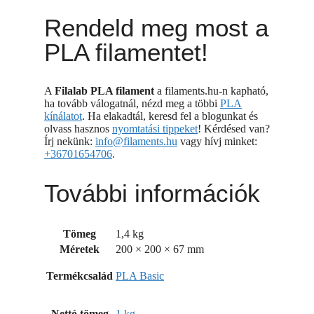
Rendeld meg most a
PLA filamentet!
A
Filalab PLA filament
a filaments.hu-n kapható,
ha tovább válogatnál, nézd meg a többi
PLA
kínálatot
. Ha elakadtál, keresd fel a blogunkat és
olvass hasznos
nyomtatási tippeket
! Kérdésed van?
Írj nekünk:
info@filaments.hu
vagy hívj minket:
+36701654706
.
További információk
Tömeg
1,4 kg
Méretek
200 × 200 × 67 mm
Termékcsalád
PLA Basic
Nettó tömeg
1 kg