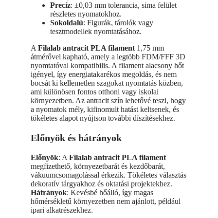
Precíz
: ±0,03 mm tolerancia, sima felület
részletes nyomatokhoz.
Sokoldalú
: Figurák, tárolók vagy
tesztmodellek nyomtatásához.
A
Filalab antracit PLA filament
1,75 mm
átmérővel kapható, amely a legtöbb FDM/FFF 3D
nyomtatóval kompatibilis. A filament alacsony hőt
igényel, így energiatakarékos megoldás, és nem
bocsát ki kellemetlen szagokat nyomtatás közben,
ami különösen fontos otthoni vagy iskolai
környezetben. Az antracit szín lehetővé teszi, hogy
a nyomatok mély, kifinomult hatást keltsenek, és
tökéletes alapot nyújtson további díszítésekhez.
Előnyök és hátrányok
Előnyök
: A
Filalab antracit PLA filament
megfizethető, környezetbarát és kezdőbarát,
vákuumcsomagolással érkezik. Tökéletes választás
dekoratív tárgyakhoz és oktatási projektekhez.
Hátrányok
: Kevésbé hőálló, így magas
hőmérsékletű környezetben nem ajánlott, például
ipari alkatrészekhez.