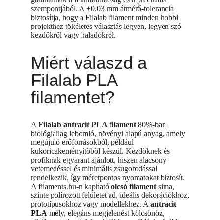
szempontjából. A ±0,03 mm átmérő-tolerancia
biztosítja, hogy a Filalab filament minden hobbi
projekthez tökéletes választás legyen, legyen szó
kezdőkről vagy haladókról.
Miért válaszd a
Filalab PLA
filamentet?
A
Filalab antracit PLA filament
80%-ban
biológiailag lebomló, növényi alapú anyag, amely
megújuló erőforrásokból, például
kukoricakeményítőből készül. Kezdőknek és
profiknak egyaránt ajánlott, hiszen alacsony
vetemedéssel és minimális zsugorodással
rendelkezik, így méretpontos nyomatokat biztosít.
A filaments.hu-n kapható
olcsó filament
sima,
szinte polírozott felületet ad, ideális dekorációkhoz,
prototípusokhoz vagy modellekhez. A
antracit
PLA
mély, elegáns megjelenést kölcsönöz,