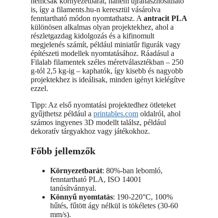
nemcsak környezetbarát, hanem újrahasznosítható
is, így a filaments.hu-n keresztül vásárolva
fenntartható módon nyomtathatsz. A
antracit PLA
különösen alkalmas olyan projektekhez, ahol a
részletgazdag kidolgozás és a kifinomult
megjelenés számít, például miniatűr figurák vagy
építészeti modellek nyomtatásához. Ráadásul a
Filalab filamentek széles méretválasztékban – 250
g-tól 2,5 kg-ig – kaphatók, így kisebb és nagyobb
projektekhez is ideálisak, minden igényt kielégítve
ezzel.
Tipp: Az első nyomtatási projektedhez ötleteket
gyűjthetsz például a
printables.com
oldalról, ahol
számos ingyenes 3D modellt találsz, például
dekoratív tárgyakhoz vagy játékokhoz.
Főbb jellemzők
Környezetbarát
: 80%-ban lebomló,
fenntartható PLA, ISO 14001
tanúsítvánnyal.
Könnyű nyomtatás
: 190-220°C, 100%
hűtés, fűtött ágy nélkül is tökéletes (30-60
mm/s).