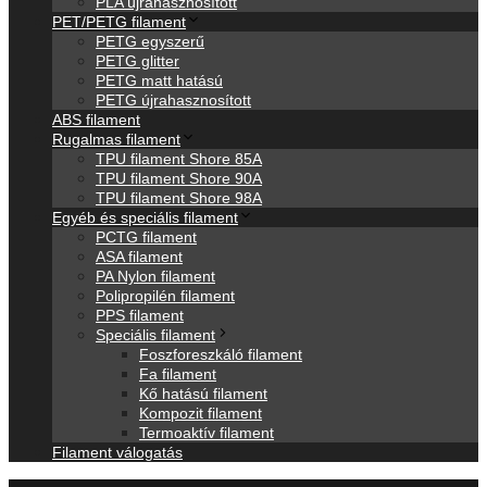
PLA újrahasznosított
PET/PETG filament
PETG egyszerű
PETG glitter
PETG matt hatású
PETG újrahasznosított
ABS filament
Rugalmas filament
TPU filament Shore 85A
TPU filament Shore 90A
TPU filament Shore 98A
Egyéb és speciális filament
PCTG filament
ASA filament
PA Nylon filament
Polipropilén filament
PPS filament
Speciális filament
Foszforeszkáló filament
Fa filament
Kő hatású filament
Kompozit filament
Termoaktív filament
Filament válogatás