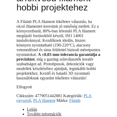
hobbi projektehez
A Filalab PLA filament tökéletes választás, ha
olcsó filamentet keresünk jó minőség mellett. Ez a
környezetbarát, 80%-ban lebomló PLA filament
megújuló forrásokból készül, ISO 14001
tanúsítvánnyal. Kezdőknek ideális, hiszen
könnyen nyomtatható (190-220°C), alacsony
vetemedéssel és sima felülettel biztosít méretpontos
nyomatokat.
A ±0,03 mm tolerancia garantálja a
precizitást
, míg a gazdag színválaszték kreatív
szabadságot ad. Prototípusok, dekorációk vagy
modellek készítéséhez ajánljuk, leginkább hobbi
projektekhez. Kezdő és haladó 3D nyomtató
használóknak egyaránt tökéletes választás!
Elfogyott
Cikkszám:
4779051442881
Kategóriák:
PLA
egyszerű
,
PLA filament
Márka:
Filalab
Leírás
További információk