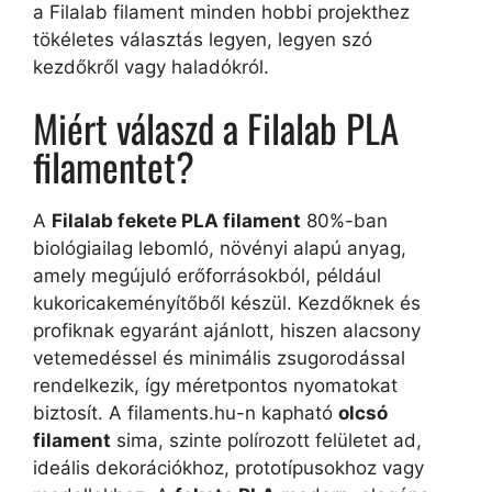
a Filalab filament minden hobbi projekthez
tökéletes választás legyen, legyen szó
kezdőkről vagy haladókról.
Miért válaszd a Filalab PLA
filamentet?
A
Filalab fekete PLA filament
80%-ban
biológiailag lebomló, növényi alapú anyag,
amely megújuló erőforrásokból, például
kukoricakeményítőből készül. Kezdőknek és
profiknak egyaránt ajánlott, hiszen alacsony
vetemedéssel és minimális zsugorodással
rendelkezik, így méretpontos nyomatokat
biztosít. A filaments.hu-n kapható
olcsó
filament
sima, szinte polírozott felületet ad,
ideális dekorációkhoz, prototípusokhoz vagy