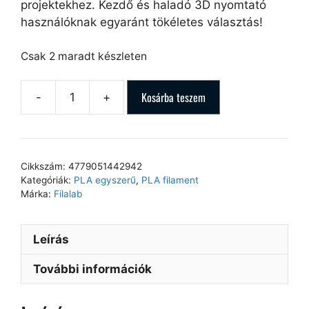
projektekhez. Kezdő és haladó 3D nyomtató
használóknak egyaránt tökéletes választás!
Csak 2 maradt készleten
Kosárba teszem
Cikkszám:
4779051442942
Kategóriák:
PLA egyszerű
,
PLA filament
Márka:
Filalab
Leírás
További információk