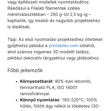
vagy építészeti modellek nyomtatásához.
Ráadásul a Filalab filamentek széles
méretválasztékban – 250 g-tól 2,5 kg-ig –
kaphatók, így kisebb és nagyobb projektekhez
is ideálisak.
Tipp: Az első nyomtatási projektedhez ötleteket
gyűjthetsz például a
printables.com
oldalról,
ahol számos ingyenes 3D modellt találsz,
például dekoratív tárgyakhoz vagy játékokhoz.
Főbb jellemzők
Környezetbarát
: 80%-ban lebomló,
fenntartható PLA, ISO 14001
tanúsítvánnyal.
Könnyű nyomtatás
: 190-220°C, 100%
hűtés, fűtött ágy nélkül is tökéletes (30-