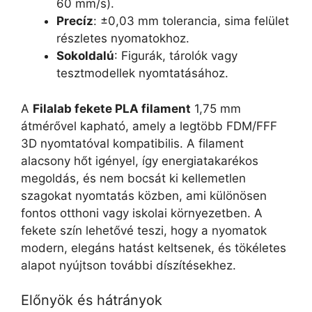
60 mm/s).
Precíz
: ±0,03 mm tolerancia, sima felület
részletes nyomatokhoz.
Sokoldalú
: Figurák, tárolók vagy
tesztmodellek nyomtatásához.
A
Filalab fekete PLA filament
1,75 mm
átmérővel kapható, amely a legtöbb FDM/FFF
3D nyomtatóval kompatibilis. A filament
alacsony hőt igényel, így energiatakarékos
megoldás, és nem bocsát ki kellemetlen
szagokat nyomtatás közben, ami különösen
fontos otthoni vagy iskolai környezetben. A
fekete szín lehetővé teszi, hogy a nyomatok
modern, elegáns hatást keltsenek, és tökéletes
alapot nyújtson további díszítésekhez.
Előnyök és hátrányok