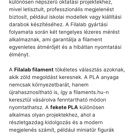
különösen népszerű oktatási projektekhez,
mivel letisztult, professzionális megjelenést
biztosít, például iskolai modellek vagy kiállítási
darabok készítéséhez. A Filalab gyártási
folyamata során két tengelyes lézeres mérést
alkalmaznak, ami garantálja a filament
egyenletes átmérőjét és a hibátlan nyomtatási
élményt.
A
Filalab filament
tökéletes választás azoknak,
akik zöld megoldást keresnek. A PLA anyaga
nemcsak környezetbarát, hanem
újrahasznosítható is, így a filaments.hu-n
keresztül vásárolva fenntartható módon
nyomtathatsz. A
fekete PLA
különösen
alkalmas olyan projektekhez, ahol a
részletgazdag kidolgozás és a modern
megjelenés számít, például miniatűr figurák