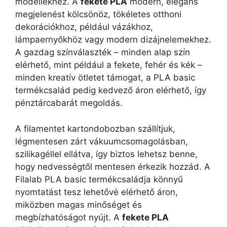
modellekhez. A
fekete PLA
modern, elegáns
megjelenést kölcsönöz, tökéletes otthoni
dekorációkhoz, például vázákhoz,
lámpaernyőkhöz vagy modern dizájnelemekhez.
A gazdag színválaszték – minden alap szín
elérhető, mint például a fekete, fehér és kék –
minden kreatív ötletet támogat, a PLA basic
termékcsalád pedig kedvező áron elérhető, így
pénztárcabarát megoldás.
A filamentet kartondobozban szállítjuk,
légmentesen zárt vákuumcsomagolásban,
szilikagéllel ellátva, így biztos lehetsz benne,
hogy nedvességtől mentesen érkezik hozzád. A
Filalab PLA basic termékcsaládja könnyű
nyomtatást tesz lehetővé elérhető áron,
miközben magas minőséget és
megbízhatóságot nyújt. A
fekete PLA