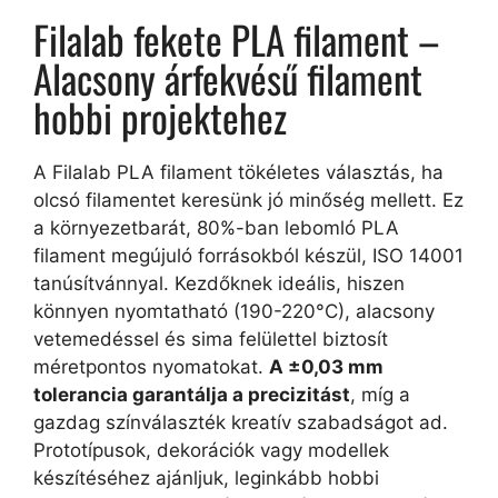
Filalab fekete PLA filament –
Alacsony árfekvésű filament
hobbi projektehez
A Filalab PLA filament tökéletes választás, ha
olcsó filamentet keresünk jó minőség mellett. Ez
a környezetbarát, 80%-ban lebomló PLA
filament megújuló forrásokból készül, ISO 14001
tanúsítvánnyal. Kezdőknek ideális, hiszen
könnyen nyomtatható (190-220°C), alacsony
vetemedéssel és sima felülettel biztosít
méretpontos nyomatokat.
A ±0,03 mm
tolerancia garantálja a precizitást
, míg a
gazdag színválaszték kreatív szabadságot ad.
Prototípusok, dekorációk vagy modellek
készítéséhez ajánljuk, leginkább hobbi