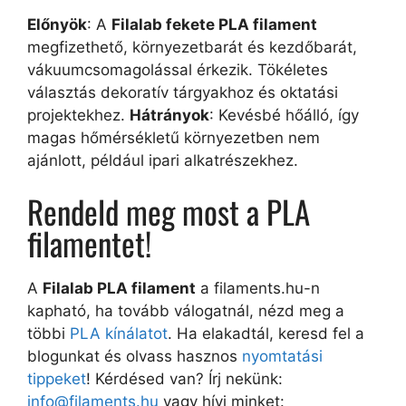
Előnyök
: A
Filalab fekete PLA filament
megfizethető, környezetbarát és kezdőbarát,
vákuumcsomagolással érkezik. Tökéletes
választás dekoratív tárgyakhoz és oktatási
projektekhez.
Hátrányok
: Kevésbé hőálló, így
magas hőmérsékletű környezetben nem
ajánlott, például ipari alkatrészekhez.
Rendeld meg most a PLA
filamentet!
A
Filalab PLA filament
a filaments.hu-n
kapható, ha tovább válogatnál, nézd meg a
többi
PLA kínálatot
. Ha elakadtál, keresd fel a
blogunkat és olvass hasznos
nyomtatási
tippeket
! Kérdésed van? Írj nekünk:
info@filaments.hu
vagy hívj minket: