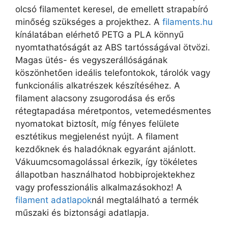
olcsó filamentet keresel, de emellett strapabíró
minőség szükséges a projekthez. A
filaments.hu
kínálatában elérhető PETG a PLA könnyű
nyomtathatóságát az ABS tartósságával ötvözi.
Magas ütés- és vegyszerállóságának
köszönhetően ideális telefontokok, tárolók vagy
funkcionális alkatrészek készítéséhez. A
filament alacsony zsugorodása és erős
rétegtapadása méretpontos, vetemedésmentes
nyomatokat biztosít, míg fényes felülete
esztétikus megjelenést nyújt. A filament
kezdőknek és haladóknak egyaránt ajánlott.
Vákuumcsomagolással érkezik, így tökéletes
állapotban használhatod hobbiprojektekhez
vagy professzionális alkalmazásokhoz! A
filament adatlapok
nál megtalálható a termék
műszaki és biztonsági adatlapja.