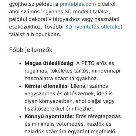
gyűjthetsz például a
printables.com
oldalról,
ahol számos ingyenes 3D modellt találsz,
például dekoratív tárgyakhoz vagy használati
eszközökhöz. További
3D nyomtatás ötletek
et
találsz a blogunkban.
Főbb jellemzők
Magas ütésállóság
: A PETG erős és
rugalmas, tökéletes tartós, mindennapi
használatra szánt tárgyakhoz.
Kémiai ellenállás
: Ellenáll számos
vegyszernek és oldószernek, ideális
olyan környezetben, ahol olajjal vagy
tisztítószerekkel érintkezhet.
Könnyű nyomtatás
: Erős rétegtapadás
és minimális vetemedés, kezdők és
haladók számára egyaránt megfelelő.