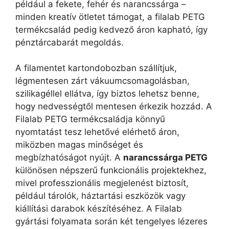
például a fekete, fehér és narancssárga –
minden kreatív ötletet támogat, a filalab PETG
termékcsalád pedig kedvező áron kapható, így
pénztárcabarát megoldás.
A filamentet kartondobozban szállítjuk,
légmentesen zárt vákuumcsomagolásban,
szilikagéllel ellátva, így biztos lehetsz benne,
hogy nedvességtől mentesen érkezik hozzád. A
Filalab PETG termékcsaládja könnyű
nyomtatást tesz lehetővé elérhető áron,
miközben magas minőséget és
megbízhatóságot nyújt. A
narancssárga PETG
különösen népszerű funkcionális projektekhez,
mivel professzionális megjelenést biztosít,
például tárolók, háztartási eszközök vagy
kiállítási darabok készítéséhez. A Filalab
gyártási folyamata során két tengelyes lézeres