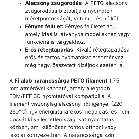
Alacsony zsugorodás
: A PETG alacsony
zsugorodása biztosítja a nyomatok
méretpontosságát, vetemedés nélkül.
Fényes felület
: Fényes felületet ad,
amely ideális látványos modellekhez vagy
funkcionális tárgyakhoz.
Erős rétegtapadás
: Kiváló rétegtapadása
erős és tartós nyomatokat eredményez,
még nagy, összetett dizájnok esetén is.
A
Filalab narancssárga PETG filament
1,75
mm átmérővel kapható, amely a legtöbb
FDM/FFF 3D nyomtatóval kompatibilis. A
filament viszonylag alacsony hőt igényel (220-
250°C), így energiatakarékos megoldás, és nem
bocsát ki kellemetlen szagokat nyomtatás
közben, ami különösen fontos otthoni vagy
iskolai környezetben. A narancssárga szín