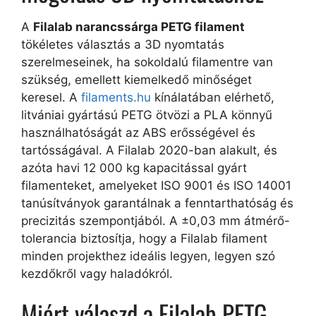
A
Filalab narancssárga PETG filament
tökéletes választás a 3D nyomtatás
szerelmeseinek, ha sokoldalú filamentre van
szükség, emellett kiemelkedő minőséget
keresel. A
filaments.hu
kínálatában elérhető,
litvániai gyártású PETG ötvözi a PLA könnyű
használhatóságát az ABS erősségével és
tartósságával. A Filalab 2020-ban alakult, és
azóta havi 12 000 kg kapacitással gyárt
filamenteket, amelyeket ISO 9001 és ISO 14001
tanúsítványok garantálnak a fenntarthatóság és
precizitás szempontjából. A ±0,03 mm átmérő-
tolerancia biztosítja, hogy a Filalab filament
minden projekthez ideális legyen, legyen szó
kezdőkről vagy haladókról.
Miért válaszd a Filalab PETG