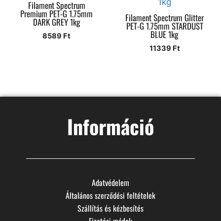
Filament Spectrum
Premium PET-G 1.75mm
Filament Spectrum Glitter
DARK GREY 1kg
PET-G 1.75mm STARDUST
BLUE 1kg
8589
Ft
11339
Ft
Információ
Adatvédelem
Általános szerződési feltételek
Szállítás és kézbesítés
Fizetési módok