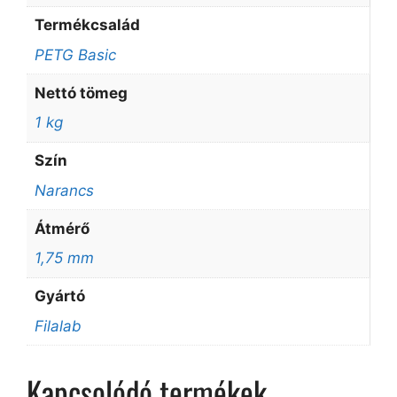
Termékcsalád
PETG Basic
Nettó tömeg
1 kg
Szín
Narancs
Átmérő
1,75 mm
Gyártó
Filalab
Kapcsolódó termékek