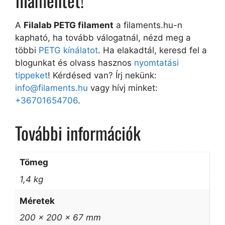
A
Filalab PETG filament
a filaments.hu-n
kapható, ha tovább válogatnál, nézd meg a
többi
PETG kínálatot
. Ha elakadtál, keresd fel a
blogunkat és olvass hasznos
nyomtatási
tippeket
! Kérdésed van? Írj nekünk:
info@filaments.hu
vagy hívj minket:
+36701654706
.
További információk
Tömeg
1,4 kg
Méretek
200 × 200 × 67 mm