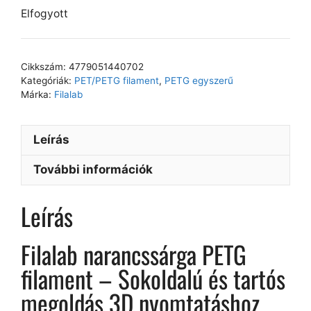
Elfogyott
Cikkszám:
4779051440702
Kategóriák:
PET/PETG filament
,
PETG egyszerű
Márka:
Filalab
Leírás
További információk
Leírás
Filalab narancssárga PETG
filament – Sokoldalú és tartós
megoldás 3D nyomtatáshoz