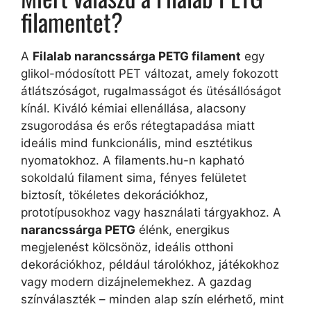
filamentet?
A
Filalab narancssárga PETG filament
egy
glikol-módosított PET változat, amely fokozott
átlátszóságot, rugalmasságot és ütésállóságot
kínál. Kiváló kémiai ellenállása, alacsony
zsugorodása és erős rétegtapadása miatt
ideális mind funkcionális, mind esztétikus
nyomatokhoz. A filaments.hu-n kapható
sokoldalú filament sima, fényes felületet
biztosít, tökéletes dekorációkhoz,
prototípusokhoz vagy használati tárgyakhoz. A
narancssárga PETG
élénk, energikus
megjelenést kölcsönöz, ideális otthoni
dekorációkhoz, például tárolókhoz, játékokhoz
vagy modern dizájnelemekhez. A gazdag
színválaszték – minden alap szín elérhető, mint