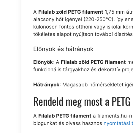
A
Filalab zöld PETG filament
1,75 mm átm
alacsony hőt igényel (220-250°C), így e
különösen fontos otthoni vagy iskolai kör
tökéletes alapot nyújtson további díszíté
Előnyök és hátrányok
Előnyök
: A
Filalab zöld PETG filament
me
funkcionális tárgyakhoz és dekoratív proj
Hátrányok
: Magasabb hőmérsékletet igén
Rendeld meg most a PETG 
A
Filalab PETG filament
a filaments.hu-n
blogunkat és olvass hasznos
nyomtatási 