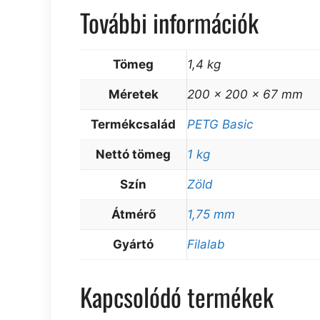
További információk
Tömeg
1,4 kg
Méretek
200 × 200 × 67 mm
Termékcsalád
PETG Basic
Nettó tömeg
1 kg
Szín
Zöld
Átmérő
1,75 mm
Gyártó
Filalab
Kapcsolódó termékek