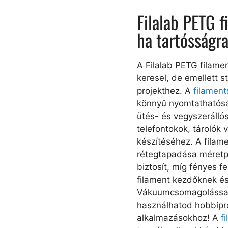
Filalab PETG f
ha tartósságr
A Filalab PETG filamen
keresel, de emellett 
projekthez. A
filament
könnyű nyomtathatósá
ütés- és vegyszerálló
telefontokok, tárolók 
készítéséhez. A filam
rétegtapadása méret
biztosít, míg fényes f
filament kezdőknek és
Vákuumcsomagolással é
használhatod hobbipro
alkalmazásokhoz! A
f