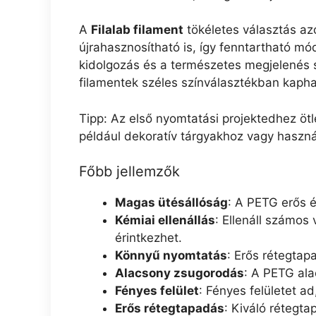
A
Filalab filament
tökéletes választás a
újrahasznosítható is, így fenntartható m
kidolgozás és a természetes megjelenés s
filamentek széles színválasztékban kapha
Tipp: Az első nyomtatási projektedhez ötl
például dekoratív tárgyakhoz vagy haszn
Főbb jellemzők
Magas ütésállóság
: A PETG erős é
Kémiai ellenállás
: Ellenáll számos 
érintkezhet.
Könnyű nyomtatás
: Erős rétegta
Alacsony zsugorodás
: A PETG al
Fényes felület
: Fényes felületet a
Erős rétegtapadás
: Kiváló rétegt