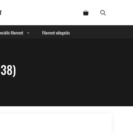
T
eciális filament
Filament válogatás
038)