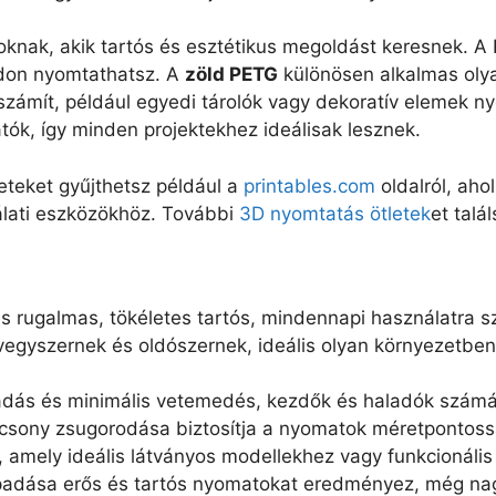
zoknak, akik tartós és esztétikus megoldást keresnek.
ódon nyomtathatsz. A
zöld PETG
különösen alkalmas olya
zámít, például egyedi tárolók vagy dekoratív elemek n
tók, így minden projektekhez ideálisak lesznek.
eteket gyűjthetsz például a
printables.com
oldalról, aho
álati eszközökhöz. További
3D nyomtatás ötletek
et talá
s rugalmas, tökéletes tartós, mindennapi használatra s
vegyszernek és oldószernek, ideális olyan környezetben, 
padás és minimális vetemedés, kezdők és haladók számá
acsony zsugorodása biztosítja a nyomatok méretpontoss
d, amely ideális látványos modellekhez vagy funkcionális
apadása erős és tartós nyomatokat eredményez, még nagy