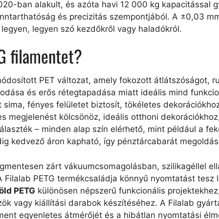
2020-ban alakult, és azóta havi 12 000 kg kapacitással 
nntarthatóság és precizitás szempontjából. A ±0,03 mm 
s legyen, legyen szó kezdőkről vagy haladókról.
TG filamentet?
ódosított PET változat, amely fokozott átlátszóságot, r
orodása és erős rétegtapadása miatt ideális mind funkci
 sima, fényes felületet biztosít, tökéletes dekorációkho
es megjelenést kölcsönöz, ideális otthoni dekorációkhoz
szték – minden alap szín elérhető, mint például a feket
dig kedvező áron kapható, így pénztárcabarát megoldás
égmentesen zárt vákuumcsomagolásban, szilikagéllel ell
 Filalab PETG termékcsaládja könnyű nyomtatást tesz 
öld PETG
különösen népszerű funkcionális projektekhez,
özök vagy kiállítási darabok készítéséhez. A Filalab gyár
ament egyenletes átmérőjét és a hibátlan nyomtatási élm