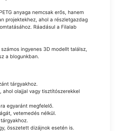
 A PETG anyaga nemcsak erős, hanem
n projektekhez, ahol a részletgazdag
yomtatásához. Ráadásul a Filalab
l számos ingyenes 3D modellt találsz,
lsz a blogunkban.
zánt tárgyakhoz.
ahol olajjal vagy tisztítószerekkel
ra egyaránt megfelelő.
ágát, vetemedés nélkül.
 tárgyakhoz.
, összetett dizájnok esetén is.