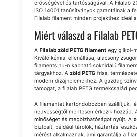
erősségével és tartósságával. A Filalab 
ISO 14001 tanúsítványok garantálnak a fe
Filalab filament minden projekthez ideáli
Miért válaszd a Filalab PE
A
Filalab zöld PETG filament
egy glikol-m
Kiváló kémiai ellenállása, alacsony zsug
filaments.hu-n kapható sokoldalú filament
tárgyakhoz. A
zöld PETG
friss, természet
modern dizájnelemekhez. A gazdag színvála
támogat, a filalab PETG termékcsalád pe
A filamentet kartondobozban szállítjuk, l
nedvességtől mentesen érkezik hozzád. A
minőséget és megbízhatóságot nyújt. A
z
biztosít, például tárolók, háztartási eszk
mérést alkalmaznak, ami garantálja a fil