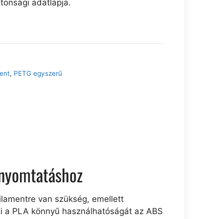
tonsági adatlapja.
ent
,
PETG egyszerű
 nyomtatáshoz
ilamentre van szükség, emellett
özi a PLA könnyű használhatóságát az ABS