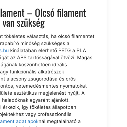
ilament – Olcsó filament
a van szükség
t tökéletes választás, ha olcsó filamentet
strapabíró minőség szükséges a
s.hu
kínálatában elérhető PETG a PLA
gát az ABS tartósságával ötvözi. Magas
ságának köszönhetően ideális
vagy funkcionális alkatrészek
ent alacsony zsugorodása és erős
pontos, vetemedésmentes nyomatokat
elülete esztétikus megjelenést nyújt. A
 haladóknak egyaránt ajánlott.
rkezik, így tökéletes állapotban
jektekhez vagy professzionális
ilament adatlapok
nál megtalálható a