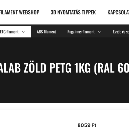
FILAMENT WEBSHOP
3D NYOMTATÁS TIPPEK
KAPCSOLA
ETG filament
ABS filament
Rugalmas filament
Egyéb és sp
ALAB ZÖLD PETG 1KG (RAL 6
8059
Ft