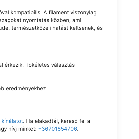
l kompatibilis. A filament viszonylag
n szagokat nyomtatás közben, ami
üde, természetközeli hatást keltsenek, és
 érkezik. Tökéletes választás
jobb eredményekhez.
kínálatot
. Ha elakadtál, keresd fel a
gy hívj minket:
+36701654706
.