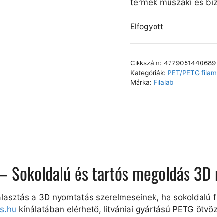
termék műszaki és biz
Elfogyott
Cikkszám:
4779051440689
Kategóriák:
PET/PETG filam
Márka:
Filalab
t – Sokoldalú és tartós megoldás 3D
álasztás a 3D nyomtatás szerelmeseinek, ha sokoldalú f
ts.hu
kínálatában elérhető, litvániai gyártású PETG ötv