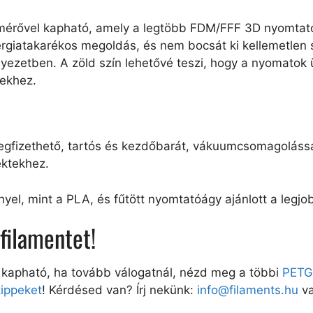
érővel kapható, amely a legtöbb FDM/FFF 3D nyomtatóva
nergiatakarékos megoldás, és nem bocsát ki kellemetle
nyezetben. A zöld szín lehetővé teszi, hogy a nyomatok 
sekhez.
gfizethető, tartós és kezdőbarát, vákuumcsomagolással
ektekhez.
yel, mint a PLA, és fűtött nyomtatóágy ajánlott a leg
filamentet!
 kapható, ha tovább válogatnál, nézd meg a többi
PETG 
tippeket
! Kérdésed van? Írj nekünk:
info@filaments.hu
va