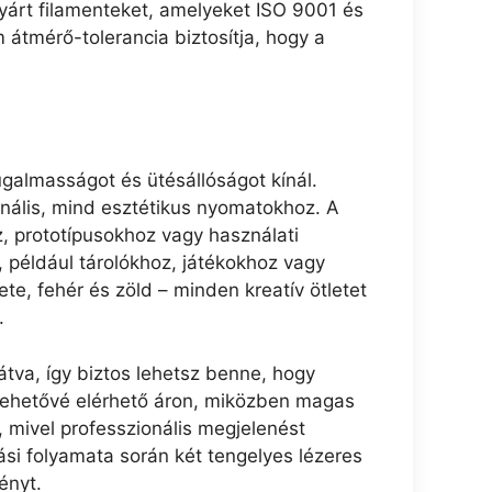
gyárt filamenteket, amelyeket ISO 9001 és
átmérő-tolerancia biztosítja, hogy a
ugalmasságot és ütésállóságot kínál.
onális, mind esztétikus nyomatokhoz. A
z, prototípusokhoz vagy használati
, például tárolókhoz, játékokhoz vagy
e, fehér és zöld – minden kreatív ötletet
.
átva, így biztos lehetsz benne, hogy
lehetővé elérhető áron, miközben magas
 mivel professzionális megjelenést
tási folyamata során két tengelyes lézeres
ényt.