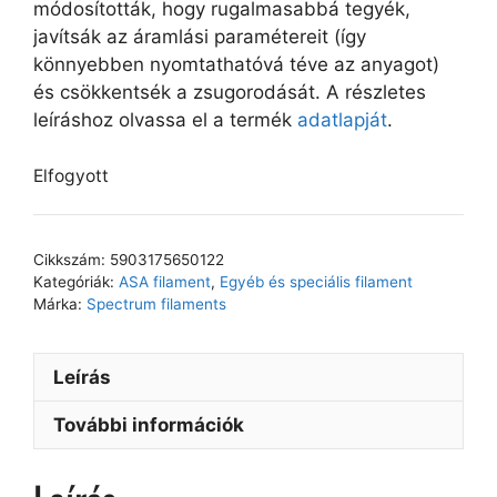
módosították, hogy rugalmasabbá tegyék,
javítsák az áramlási paramétereit (így
könnyebben nyomtathatóvá téve az anyagot)
és csökkentsék a zsugorodását. A részletes
leíráshoz olvassa el a termék
adatlapját
.
Elfogyott
Cikkszám:
5903175650122
Kategóriák:
ASA filament
,
Egyéb és speciális filament
Márka:
Spectrum filaments
Leírás
További információk