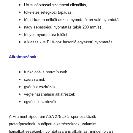
UV-sugárzással szembeni ellenállás,
tökéletes rétegközi tapadás,
fűtött kamra nélküli asztali nyomtatókon való nyomtatás
nagy sebességű nyomtatás (akár 200 mm/s)
fényes nyomtatási felület,
a klasszikus PLA-hoz hasonló egyszerű nyomtatás
Alkalmazások:
funkcionális prototípusok
szerszámok
gyártási eszközök
végfelhasználású alkatrészek
egyéni összetevők
A Filament Spectrum ASA 275 akár sporteszközök
prototípusainak, autóipari alkatrészeknek, valamint
hajóalkatrészeknek nyomtatására is alkalmas, minden olyan