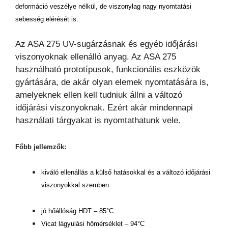
deformáció veszélye nélkül, de viszonylag nagy nyomtatási
sebesség elérését is.
Az ASA 275 UV-sugárzásnak és egyéb időjárási
viszonyoknak ellenálló anyag. Az ASA 275
használható prototípusok, funkcionális eszközök
gyártására, de akár olyan elemek nyomtatására is,
amelyeknek ellen kell tudniuk állni a változó
időjárási viszonyoknak. Ezért akár mindennapi
használati tárgyakat is nyomtathatunk vele.
Főbb jellemzők:
kiváló ellenállás a külső hatásokkal és a változó időjárási
viszonyokkal szemben
jó hőállóság HDT – 85°C
Vicat lágyulási hőmérséklet – 94°C