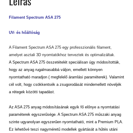
Leírás
Filament Spectrum ASA 275
UV- és hőállóság
A Filament Spectrum ASA 275 egy professzionális filament,
amelyet asztali 3D nyomtatókhoz terveztek és optimalizáltak.
A Spectrum ASA 275 összetételét speciálisan úgy módosították,
hogy az anyag rugalmasabbá váljon, emellett könnyen
nyomtatható maradjon ( megfelelő áramlási paraméterek). Valamint
cél volt, hogy csökkentsék a zsugorodását mindemellett növeljék
a rétegek közötti tapadást.
Az ASA 275 anyag módosításának egyik fő előnye a nyomtatási
paraméterek egyszerűsége. A Spectrum ASA 275 műszaki anyag
szinte ugyanolyan egyszerűen nyomtatható, mint a Premium PLA.
Ez lehetővé teszi nagyméretű modellek gyártását a hűtés utáni