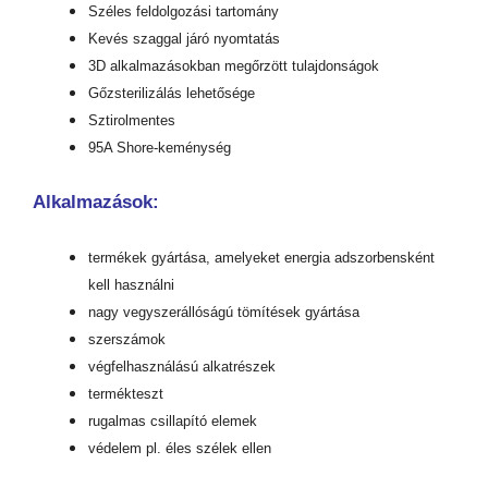
Széles feldolgozási tartomány
Kevés szaggal járó nyomtatás
3D alkalmazásokban megőrzött tulajdonságok
Gőzsterilizálás lehetősége
Sztirolmentes
95A Shore-keménység
Alkalmazások:
termékek gyártása, amelyeket energia adszorbensként
kell használni
nagy vegyszerállóságú tömítések gyártása
szerszámok
végfelhasználású alkatrészek
termékteszt
rugalmas csillapító elemek
védelem pl. éles szélek ellen