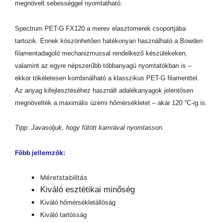
megnövelt sebességgel nyomtatható.
Spectrum PET-G FX120 a merev elasztomerek csoportjába
tartozik. Ennek köszönhetően hatékonyan használható a Bowden
filamentadagoló mechanizmussal rendelkező készülékeken,
valamint az egyre népszerűbb többanyagú nyomtatókban is –
ekkor tökéletesen kombinálható a klasszikus PET-G filamenttel.
Az anyag kifejlesztéséhez használt adalékanyagok jelentősen
megnövelték a maximális üzemi hőmérsékletet – akár 120 °C-ig is.
Tipp: Javasoljuk, hogy fűtött kamrával nyomtasson.
Főbb jellemzők:
Méretstabilitás
Kiváló esztétikai minőség
Kiváló hőmérsékletállóság
Kiváló tartósság