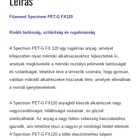
Leírás
Filament Spectrum PET-G FX120
Kiváló tartósság, szilárdság és rugalmasság
A Spectrum PET-G FX 120 egy rugalmas anyag, amelyet
kifejezetten olyan mérnöki alkalmazásokhoz fejlesztettek ki,
amelyek megkövetelik a mérnöki osztályú polimerek tartósságát
és szilárdságát, lehetővé téve a tervezők számára, hogy gyorsan,
valóban működő alkatrészeket hozzanak létre, amelyek ellenállnak
a normál igénybevételnek.
A Spectrum PET-G FX120 anyagból készült alkatrészek nagy
vegyszerállóságot, hőállóságot mutatnak, és gőzzel
sterilizálhatók. Az anyag a nagy hűtési sebesség használatához
igazodik, ami lehetővé teszi a nagyon jó minőségű felület elérését.
A Spectrum PET-G FX120 a többi elasztomerhez képest