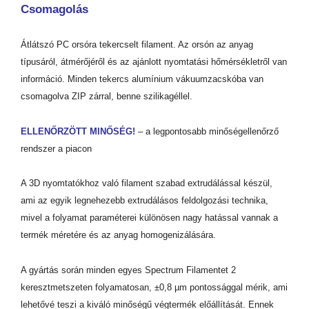
Csomagolás
Átlátszó PC orsóra tekercselt filament. Az orsón az anyag
típusáról, átmérőjéről és az ajánlott nyomtatási hőmérsékletről van
információ. Minden tekercs alumínium vákuumzacskóba van
csomagolva ZIP zárral, benne szilikagéllel.
ELLENŐRZÖTT MINŐSÉG!
– a legpontosabb minőségellenőrző
rendszer a piacon
A 3D nyomtatókhoz való filament szabad extrudálással készül,
ami az egyik legnehezebb extrudálásos feldolgozási technika,
mivel a folyamat paraméterei különösen nagy hatással vannak a
termék méretére és az anyag homogenizálására.
A gyártás során minden egyes Spectrum Filamentet 2
keresztmetszeten folyamatosan, ±0,8 µm pontossággal mérik, ami
lehetővé teszi a kiváló minőségű végtermék előállítását. Ennek