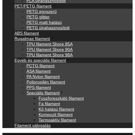
PLA újrahasznosított
PET/PETG filament
PETG egyszerű
PETG glitter
PETG matt hatású
PETG újrahasznosított
ABS filament
Rugalmas filament
TPU filament Shore 85A
TPU filament Shore 90A
TPU filament Shore 98A
Egyéb és speciális filament
PCTG filament
ASA filament
PA Nylon filament
Polipropilén filament
PPS filament
Speciális filament
Foszforeszkáló filament
Fa filament
Kő hatású filament
Kompozit filament
Termoaktív filament
Filament válogatás