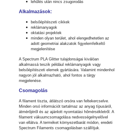
lehűlés után nincs zsugorodás
Alkalmazások:
belsőépítészeti cikkek
reklámanyagok
oktatási projektek
minden olyan terület, ahol elengedhetetlen az
adott geometriai alakzatok figyelemfelkeltő
megjelenítése
A Spectrum PLA Glitter tulajdonságai kiválóan
alkalmassá teszik például reklámanyagok vagy
belsőépítészeti elemek gyártására. Valamint mindenhol
nagyon jól alkalmazható, ahol fontos a tárgy
megjelenése.
Csomagolás
A filament tiszta, átlátszó orsóra van feltekercselve.
Minden orsó információt tartalmaz az anyag típusáról,
átmérőjéről és az ajánlott nyomtatási hőmérsékletről. A
filament vákuumcsomagolása nedvességelnyelővel
van ellátva. A terméket környezetbarát módon, eredeti
Spectrum Filaments csomagolásban szállítjuk.