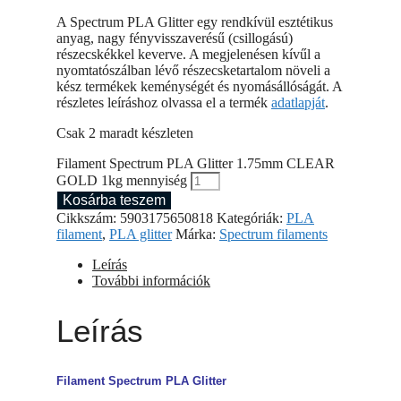
A Spectrum PLA Glitter egy rendkívül esztétikus
anyag, nagy fényvisszaverésű (csillogású)
részecskékkel keverve. A megjelenésen kívűl a
nyomtatószálban lévő részecsketartalom növeli a
kész termékek keménységét és nyomásállóságát. A
részletes leíráshoz olvassa el a termék
adatlapját
.
Csak 2 maradt készleten
Filament Spectrum PLA Glitter 1.75mm CLEAR
GOLD 1kg mennyiség
Kosárba teszem
Cikkszám:
5903175650818
Kategóriák:
PLA
filament
,
PLA glitter
Márka:
Spectrum filaments
Leírás
További információk
Leírás
Filament Spectrum PLA Glitter