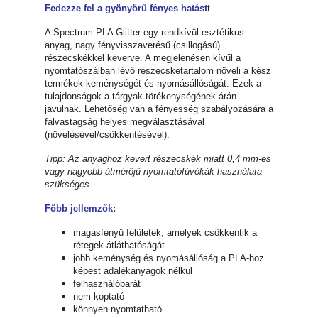
Fedezze fel a gyönyörű fényes hatást
t
A Spectrum PLA Glitter egy rendkívül esztétikus
anyag, nagy fényvisszaverésű (csillogású)
részecskékkel keverve. A megjelenésen kívűl a
nyomtatószálban lévő részecsketartalom növeli a kész
termékek keménységét és nyomásállóságát. Ezek a
tulajdonságok a tárgyak törékenységének árán
javulnak. Lehetőség van a fényesség szabályozására a
falvastagság helyes megválasztásával
(növelésével/csökkentésével).
Tipp: Az anyaghoz kevert részecskék miatt 0,4 mm-es
vagy nagyobb átmérőjű nyomtatófúvókák használata
szükséges.
Főbb jellemzők:
magasfényű felületek, amelyek csökkentik a
rétegek átláthatóságát
jobb keménység és nyomásállóság a PLA-hoz
képest adalékanyagok nélkül
felhasználóbarát
nem koptató
könnyen nyomtatható