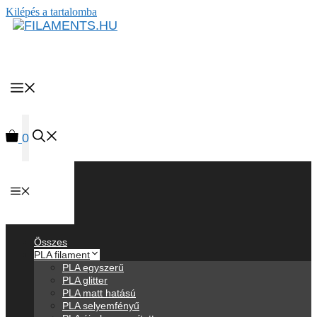
Kilépés a tartalomba
MENU
0
Anyagok
Összes
PLA filament
PLA egyszerű
PLA glitter
PLA matt hatású
PLA selyemfényű