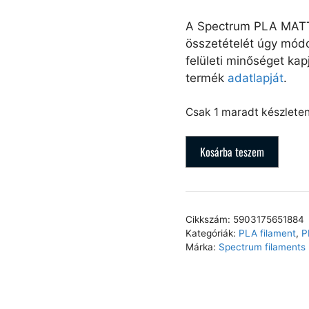
A Spectrum PLA MATT
összetételét úgy módo
felületi minőséget kap
termék
adatlapját
.
Csak 1 maradt készlete
Kosárba teszem
Cikkszám:
5903175651884
Kategóriák:
PLA filament
,
P
Márka:
Spectrum filaments