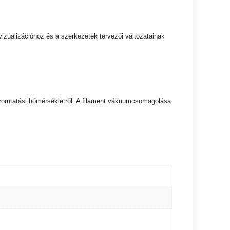
vizualizációhoz és a szerkezetek tervezői változatainak
t nyomtatási hőmérsékletről. A filament vákuumcsomagolása