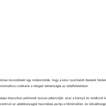
ai összetételét úgy módosították, hogy a kész nyomtatott darabok felület
s minimálisra csökkenti a rétegek láthatóságát az oldalfelületeken.
pú klasszikus polimerek összes jellemzőjét, azaz a könnyű és rendkívül h
Ezenkívül az adalékanyagok használata javítja a hőmérséklet- és ütésállóságo