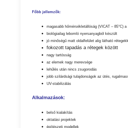
Főbb jellemzők:
magasabb hőmérsékletállóság (VICAT – 85°C) a
biológiailag lebomló nyersanyagból készült
jó minőségű matt oldalfelület alig látható rétegek
fokozott tapadás a rétegek között
nagy tartósság
az elemek nagy merevsége
lehűlés után nincs zsugorodás
jobb szilárdsági tulajdonságok az ütés, rugalma
UV-stabilizálás
Alkalmazások:
belső kialakítás
oktatási projektek
építészeti modellek