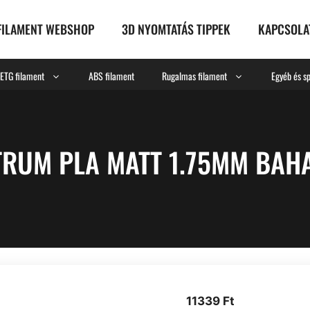
FILAMENT WEBSHOP
3D NYOMTATÁS TIPPEK
KAPCSOLA
ETG filament
ABS filament
Rugalmas filament
Egyéb és sp
TRUM PLA MATT 1.75MM BAH
11339
Ft