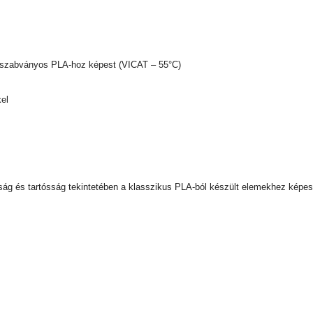
 szabványos PLA-hoz képest (VICAT – 55°C)
kel
sság és tartósság tekintetében a klasszikus PLA-ból készült elemekhez képes