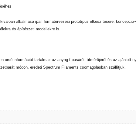
téséhez
kiválóan alkalmasa ipari formatervezési prototípus elkészítésére, koncepció-
élokra és építészeti modellekre is.
nden orsó információt tartalmaz az anyag típusáról, átmérőjéről és az ajánlot
zetbarát módon, eredeti Spectrum Filaments csomagolásban szállítjuk.