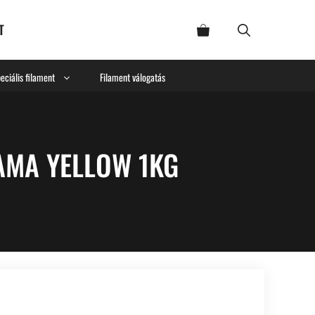
T
eciális filament
Filament válogatás
AMA YELLOW 1KG