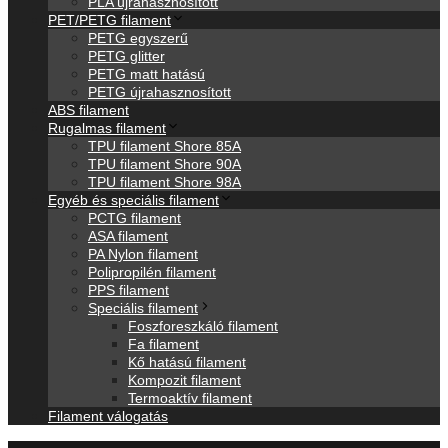
PLA újrahasznosított
PET/PETG filament
PETG egyszerű
PETG glitter
PETG matt hatású
PETG újrahasznosított
ABS filament
Rugalmas filament
TPU filament Shore 85A
TPU filament Shore 90A
TPU filament Shore 98A
Egyéb és speciális filament
PCTG filament
ASA filament
PA Nylon filament
Polipropilén filament
PPS filament
Speciális filament
Foszforeszkáló filament
Fa filament
Kő hatású filament
Kompozit filament
Termoaktív filament
Filament válogatás