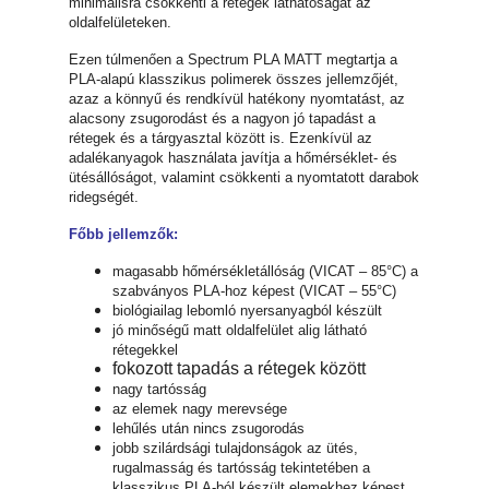
minimálisra csökkenti a rétegek láthatóságát az
oldalfelületeken.
Ezen túlmenően a Spectrum PLA MATT megtartja a
PLA-alapú klasszikus polimerek összes jellemzőjét,
azaz a könnyű és rendkívül hatékony nyomtatást, az
alacsony zsugorodást és a nagyon jó tapadást a
rétegek és a tárgyasztal között is. Ezenkívül az
adalékanyagok használata javítja a hőmérséklet- és
ütésállóságot, valamint csökkenti a nyomtatott darabok
ridegségét.
Főbb jellemzők:
magasabb hőmérsékletállóság (VICAT – 85°C) a
szabványos PLA-hoz képest (VICAT – 55°C)
biológiailag lebomló nyersanyagból készült
jó minőségű matt oldalfelület alig látható
rétegekkel
fokozott tapadás a rétegek között
nagy tartósság
az elemek nagy merevsége
lehűlés után nincs zsugorodás
jobb szilárdsági tulajdonságok az ütés,
rugalmasság és tartósság tekintetében a
klasszikus PLA-ból készült elemekhez képest