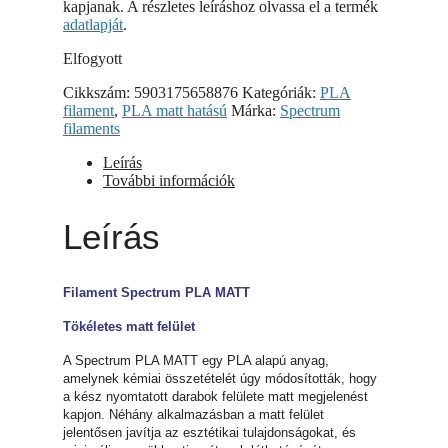
kapjanak. A részletes leíráshoz olvassa el a termék
adatlapját
.
Elfogyott
Cikkszám:
5903175658876
Kategóriák:
PLA
filament
,
PLA matt hatású
Márka:
Spectrum
filaments
Leírás
További információk
Leírás
Filament Spectrum PLA MATT
Tökéletes matt felület
A Spectrum PLA MATT egy PLA alapú anyag,
amelynek kémiai összetételét úgy módosították, hogy
a kész nyomtatott darabok felülete matt megjelenést
kapjon. Néhány alkalmazásban a matt felület
jelentősen javítja az esztétikai tulajdonságokat, és