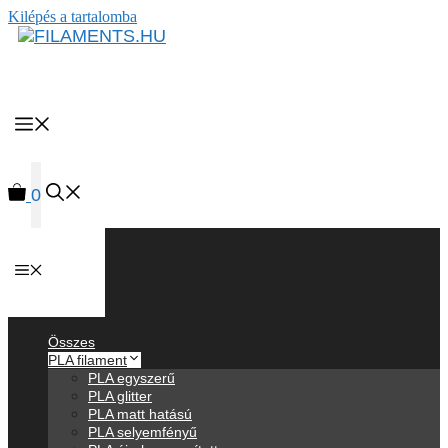
Kilépés a tartalomba
MENU
0
Anyagok
Összes
PLA filament
PLA egyszerű
PLA glitter
PLA matt hatású
PLA selyemfényű