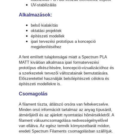
UV-stabilizálás
Alkalmazások:
belső kialakítás
oktatási projektek
építészeti modellek
ipari tervezési prototípus a koncepció
megjelenítéséhez
A fent említett tulajdonságai miatt a Spectrum PLA
MATT kiválóan alkalmasa ipari formatervezési
prototípus elkészítésére, koncepció-vizualizációhoz és
a szerkezetek tervezői változatainak bemutatására.
Előszeretettel használják belsőépítészeti célokra és
építészeti modellekre is.
Csomagolás
A filament tiszta, átlátszó orsóra van feltekercselve.
Minden orsó információt tartalmaz az anyag típusáról,
átmérőjéről és az ajánlott nyomtatási hőmérsékletről. A
filament vákuumcsomagolása nedvességelnyelővel
van ellátva. Az egész termék környezetbarát módon,
eredeti Spectrum Filaments csomagolásban szállítjuk.