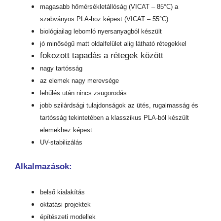
magasabb hőmérsékletállóság (VICAT – 85°C) a
szabványos PLA-hoz képest (VICAT – 55°C)
biológiailag lebomló nyersanyagból készült
jó minőségű matt oldalfelület alig látható rétegekkel
fokozott tapadás a rétegek között
nagy tartósság
az elemek nagy merevsége
lehűlés után nincs zsugorodás
jobb szilárdsági tulajdonságok az ütés, rugalmasság és
tartósság tekintetében a klasszikus PLA-ból készült
elemekhez képest
UV-stabilizálás
Alkalmazások:
belső kialakítás
oktatási projektek
építészeti modellek