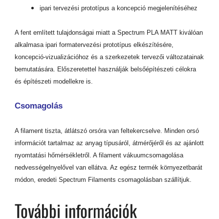
ipari tervezési prototípus a koncepció megjelenítéséhez
A fent említett tulajdonságai miatt a Spectrum PLA MATT kiválóan
alkalmasa ipari formatervezési prototípus elkészítésére,
koncepció-vizualizációhoz és a szerkezetek tervezői változatainak
bemutatására. Előszeretettel használják belsőépítészeti célokra
és építészeti modellekre is.
Csomagolás
A filament tiszta, átlátszó orsóra van feltekercselve. Minden orsó
információt tartalmaz az anyag típusáról, átmérőjéről és az ajánlott
nyomtatási hőmérsékletről. A filament vákuumcsomagolása
nedvességelnyelővel van ellátva. Az egész termék környezetbarát
módon, eredeti Spectrum Filaments csomagolásban szállítjuk.
További információk