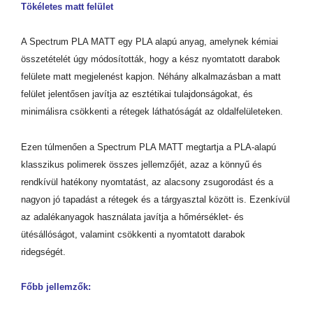
Tökéletes matt felület
A Spectrum PLA MATT egy PLA alapú anyag, amelynek kémiai
összetételét úgy módosították, hogy a kész nyomtatott darabok
felülete matt megjelenést kapjon. Néhány alkalmazásban a matt
felület jelentősen javítja az esztétikai tulajdonságokat, és
minimálisra csökkenti a rétegek láthatóságát az oldalfelületeken.
Ezen túlmenően a Spectrum PLA MATT megtartja a PLA-alapú
klasszikus polimerek összes jellemzőjét, azaz a könnyű és
rendkívül hatékony nyomtatást, az alacsony zsugorodást és a
nagyon jó tapadást a rétegek és a tárgyasztal között is. Ezenkívül
az adalékanyagok használata javítja a hőmérséklet- és
ütésállóságot, valamint csökkenti a nyomtatott darabok
ridegségét.
Főbb jellemzők: