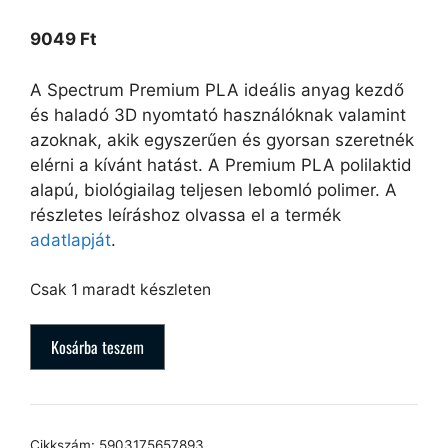
9049
Ft
A Spectrum Premium PLA ideális anyag kezdő
és haladó 3D nyomtató használóknak valamint
azoknak, akik egyszerűen és gyorsan szeretnék
elérni a kívánt hatást. A Premium PLA polilaktid
alapú, biológiailag teljesen lebomló polimer. A
részletes leíráshoz olvassa el a termék
adatlapját
.
Csak 1 maradt készleten
Kosárba teszem
Cikkszám:
5903175657893