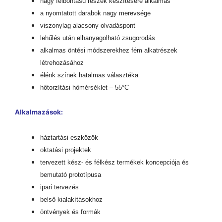
nagy felbontású részek készítésére alkalmas
a nyomtatott darabok nagy merevsége
viszonylag alacsony olvadáspont
lehűlés után elhanyagolható zsugorodás
alkalmas öntési módszerekhez fém alkatrészek
létrehozásához
élénk színek hatalmas választéka
hőtorzítási hőmérséklet – 55°C
Alkalmazások:
háztartási eszközök
oktatási projektek
tervezett kész- és félkész termékek koncepciója és
bemutató prototípusa
ipari tervezés
belső kialakításokhoz
öntvények és formák