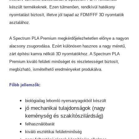
készült termékeknek. Ezen túlmenően, rendkívül hatékony
nyomtatást biztosít, illetve jól tapad az FDM/FFF 3D nyomtatók
asztalához.
A Spectrum PLA Premium megkérdőjelezhetetlen előnye a nagyon
alacsony zsugorodása. Ezért különösen hasznos a nagy méretű,
zárt építési kamra nélküli 3D nyomtatókhoz. A Spectrum PLA
Premium kiváló felületi minőséget és részletességet biztosít,
megbízható, ismételhető eredményeket produkálva.
Főbb jellemzők:
biológiailag lebomló nyersanyagokból készült
jó mechanikai tulajdonságok (nagy
keménység és szakítószilárdság)
felhasználóbarát
kiváló esztétikai felületminőség