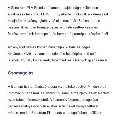
A Spectrum PLA Premium filament tulajdonságai különösen
alkalmassá teszik az FDM/FFF gyártástechnológiák alkalmazását
elsajátító oktatóanyagként való alkalmazását. Széles körben
használják az ipari formatervezésben, kifejezetten kész- és
félkész termékek koncepció- és bemutató prototípus készítésénél.
Az anyagot széles körben használják kütyük és céges
reklámeszközök, valamint mindenféle belsőépítészeti célú
játékok, figurák, konténerek, fogantyúk és állványok gyártására is.
Csomagolás
A filament tiszta, átlátszó orsóra van feltekercselve. Minden orsó
információt tartalmaz az anyag típusáról, átmérőjéről és az ajánlott
nyomtatási hőmérsékletről. A filament vákuumcsomagolása
nedvességelnyelővel van ellátva. A terméket környezetbarát
módon, eredeti Spectrum Filaments csomagolásban szállítjuk.