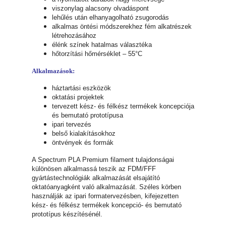
viszonylag alacsony olvadáspont
lehűlés után elhanyagolható zsugorodás
alkalmas öntési módszerekhez fém alkatrészek
létrehozásához
élénk színek hatalmas választéka
hőtorzítási hőmérséklet – 55°C
Alkalmazások:
háztartási eszközök
oktatási projektek
tervezett kész- és félkész termékek koncepciója
és bemutató prototípusa
ipari tervezés
belső kialakításokhoz
öntvények és formák
A Spectrum PLA Premium filament tulajdonságai
különösen alkalmassá teszik az FDM/FFF
gyártástechnológiák alkalmazását elsajátító
oktatóanyagként való alkalmazását. Széles körben
használják az ipari formatervezésben, kifejezetten
kész- és félkész termékek koncepció- és bemutató
prototípus készítésénél.