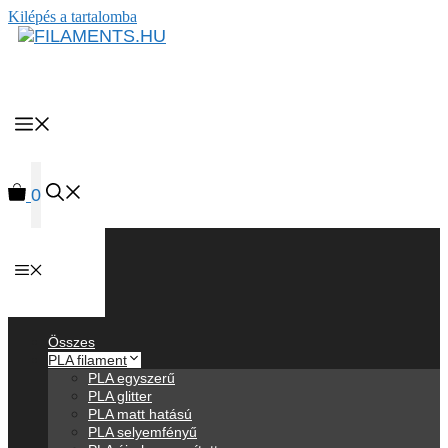
Kilépés a tartalomba
MENU
0
Anyagok
Összes
PLA filament
PLA egyszerű
PLA glitter
PLA matt hatású
PLA selyemfényű