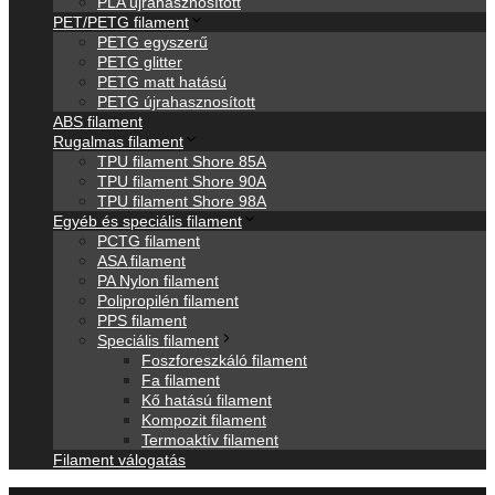
PLA újrahasznosított
PET/PETG filament
PETG egyszerű
PETG glitter
PETG matt hatású
PETG újrahasznosított
ABS filament
Rugalmas filament
TPU filament Shore 85A
TPU filament Shore 90A
TPU filament Shore 98A
Egyéb és speciális filament
PCTG filament
ASA filament
PA Nylon filament
Polipropilén filament
PPS filament
Speciális filament
Foszforeszkáló filament
Fa filament
Kő hatású filament
Kompozit filament
Termoaktív filament
Filament válogatás