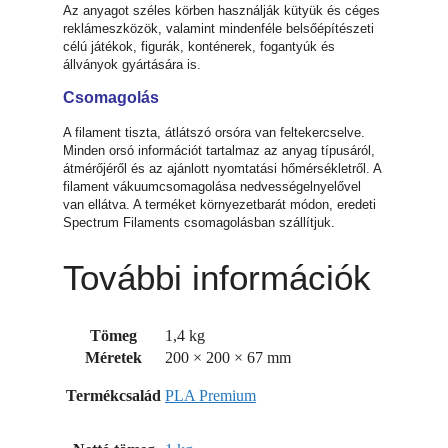
Az anyagot széles körben használják kütyük és céges
reklámeszközök, valamint mindenféle belsőépítészeti
célú játékok, figurák, konténerek, fogantyúk és
állványok gyártására is.
Csomagolás
A filament tiszta, átlátszó orsóra van feltekercselve.
Minden orsó információt tartalmaz az anyag típusáról,
átmérőjéről és az ajánlott nyomtatási hőmérsékletről. A
filament vákuumcsomagolása nedvességelnyelővel
van ellátva. A terméket környezetbarát módon, eredeti
Spectrum Filaments csomagolásban szállítjuk.
További információk
Tömeg
1,4 kg
Méretek
200 × 200 × 67 mm
Termékcsalád
PLA Premium