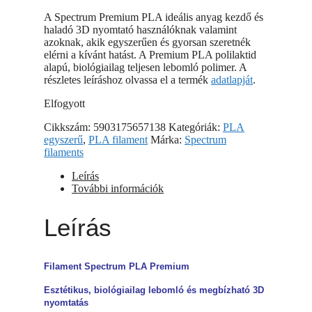
A Spectrum Premium PLA ideális anyag kezdő és
haladó 3D nyomtató használóknak valamint
azoknak, akik egyszerűen és gyorsan szeretnék
elérni a kívánt hatást. A Premium PLA polilaktid
alapú, biológiailag teljesen lebomló polimer. A
részletes leíráshoz olvassa el a termék
adatlapját
.
Elfogyott
Cikkszám:
5903175657138
Kategóriák:
PLA
egyszerű
,
PLA filament
Márka:
Spectrum
filaments
Leírás
További információk
Leírás
Filament Spectrum PLA Premium
Esztétikus, biológiailag lebomló és megbízható 3D
nyomtatás