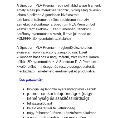
A Spectrum PLA Premium egy polilaktid alapú filament,
amely alifás polimerekhez tartozik, biológiailag teljesen
lebomló polimer. A gondosan kiválasztott
színkoncentrátumok széles spektrumú intenzív
színeket biztosítanak a Spectrum PLA Premiumból
készült termékeknek. Ezen túlmenően, rendkívül
hatékony nyomtatást biztosít, illetve jól tapad az
FDM/FFF 3D nyomtatók asztalához.
A Spectrum PLA Premium megkérdőjelezhetetlen
előnye a nagyon alacsony zsugorodása. Ezért
különösen hasznos a nagy méretű, zárt építési kamra
nélküli 3D nyomtatókhoz. A Spectrum PLA Premium
kiváló felületi minőséget és részletességet biztosít,
megbízható, ismételhető eredményeket produkálva.
Főbb jellemzők:
biológiailag lebomló nyersanyagokból készült
jó mechanikai tulajdonságok (nagy
keménység és szakítószilárdság)
felhasználóbarát
kiváló esztétikai felületminőség
nagy felbontású részek készítésére alkalmas
a nyomtatott darabok nagy merevsége