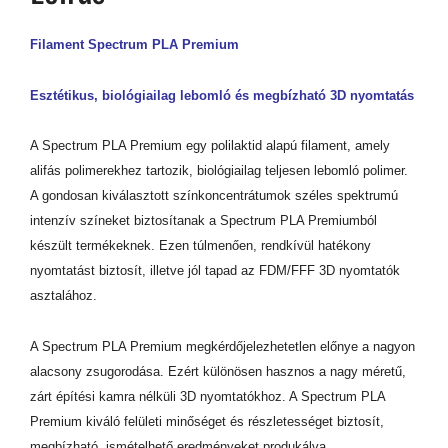
Filament Spectrum PLA Premium
Esztétikus, biológiailag lebomló és megbízható 3D nyomtatás
A Spectrum PLA Premium egy polilaktid alapú filament, amely
alifás polimerekhez tartozik, biológiailag teljesen lebomló polimer.
A gondosan kiválasztott színkoncentrátumok széles spektrumú
intenzív színeket biztosítanak a Spectrum PLA Premiumból
készült termékeknek. Ezen túlmenően, rendkívül hatékony
nyomtatást biztosít, illetve jól tapad az FDM/FFF 3D nyomtatók
asztalához.
A Spectrum PLA Premium megkérdőjelezhetetlen előnye a nagyon
alacsony zsugorodása. Ezért különösen hasznos a nagy méretű,
zárt építési kamra nélküli 3D nyomtatókhoz. A Spectrum PLA
Premium kiváló felületi minőséget és részletességet biztosít,
megbízható, ismételhető eredményeket produkálva.