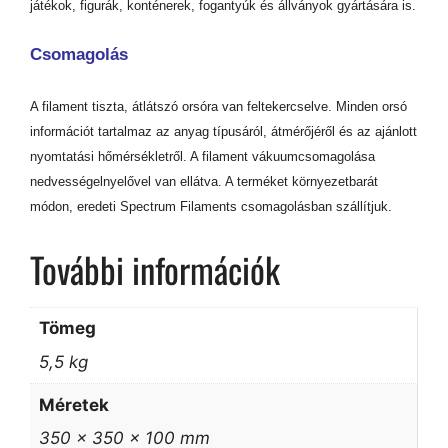
játékok, figurák, konténerek, fogantyúk és állványok gyártására is.
Csomagolás
A filament tiszta, átlátszó orsóra van feltekercselve. Minden orsó
információt tartalmaz az anyag típusáról, átmérőjéről és az ajánlott
nyomtatási hőmérsékletről. A filament vákuumcsomagolása
nedvességelnyelővel van ellátva. A terméket környezetbarát
módon, eredeti Spectrum Filaments csomagolásban szállítjuk.
További információk
Tömeg
5,5 kg
Méretek
350 × 350 × 100 mm