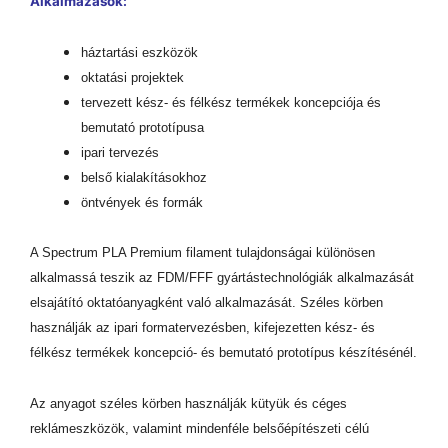
Alkalmazások:
háztartási eszközök
oktatási projektek
tervezett kész- és félkész termékek koncepciója és
bemutató prototípusa
ipari tervezés
belső kialakításokhoz
öntvények és formák
A Spectrum PLA Premium filament tulajdonságai különösen
alkalmassá teszik az FDM/FFF gyártástechnológiák alkalmazását
elsajátító oktatóanyagként való alkalmazását. Széles körben
használják az ipari formatervezésben, kifejezetten kész- és
félkész termékek koncepció- és bemutató prototípus készítésénél.
Az anyagot széles körben használják kütyük és céges
reklámeszközök, valamint mindenféle belsőépítészeti célú