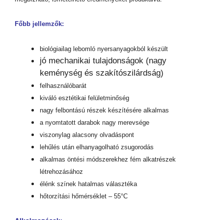
Főbb jellemzők:
biológiailag lebomló nyersanyagokból készült
jó mechanikai tulajdonságok (nagy
keménység és szakítószilárdság)
felhasználóbarát
kiváló esztétikai felületminőség
nagy felbontású részek készítésére alkalmas
a nyomtatott darabok nagy merevsége
viszonylag alacsony olvadáspont
lehűlés után elhanyagolható zsugorodás
alkalmas öntési módszerekhez fém alkatrészek
létrehozásához
élénk színek hatalmas választéka
hőtorzítási hőmérséklet – 55°C