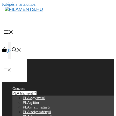
Kilépés a tartalomba
MENU
0
Anyagok
Összes
PLA filament
PLA egyszerű
PLA glitter
PLA matt hatású
PLA selyemfényű