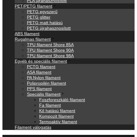
PLA újrahasznosított
PET/PETG filament
PETG egyszerű
PETG glitter
PETG matt hatású
PETG újrahasznosított
ABS filament
Rugalmas filament
TPU filament Shore 85A
TPU filament Shore 90A
TPU filament Shore 98A
Egyéb és speciális filament
PCTG filament
ASA filament
PA Nylon filament
Polipropilén filament
PPS filament
Speciális filament
Foszforeszkáló filament
Fa filament
Kő hatású filament
Kompozit filament
Termoaktív filament
Filament válogatás