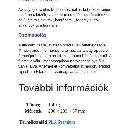
Az anyagot széles körben használják kütyük és céges
reklámeszközök, valamint mindenféle belsőépítészeti
célú játékok, figurák, konténerek, fogantyúk és
állványok gyártására is.
Csomagolás
A filament tiszta, átlátszó orsóra van feltekercselve.
Minden orsó információt tartalmaz az anyag típusáról,
átmérőjéről és az ajánlott nyomtatási hőmérsékletről. A
filament vákuumcsomagolása nedvességelnyelővel
van ellátva. A terméket környezetbarát módon, eredeti
Spectrum Filaments csomagolásban szállítjuk.
További információk
Tömeg
1,4 kg
Méretek
200 × 200 × 67 mm
Termékcsalád
PLA Premium