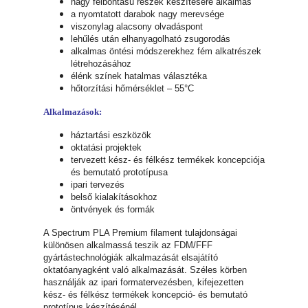
nagy felbontású részek készítésére alkalmas
a nyomtatott darabok nagy merevsége
viszonylag alacsony olvadáspont
lehűlés után elhanyagolható zsugorodás
alkalmas öntési módszerekhez fém alkatrészek
létrehozásához
élénk színek hatalmas választéka
hőtorzítási hőmérséklet – 55°C
Alkalmazások:
háztartási eszközök
oktatási projektek
tervezett kész- és félkész termékek koncepciója
és bemutató prototípusa
ipari tervezés
belső kialakításokhoz
öntvények és formák
A Spectrum PLA Premium filament tulajdonságai
különösen alkalmassá teszik az FDM/FFF
gyártástechnológiák alkalmazását elsajátító
oktatóanyagként való alkalmazását. Széles körben
használják az ipari formatervezésben, kifejezetten
kész- és félkész termékek koncepció- és bemutató
prototípus készítésénél.