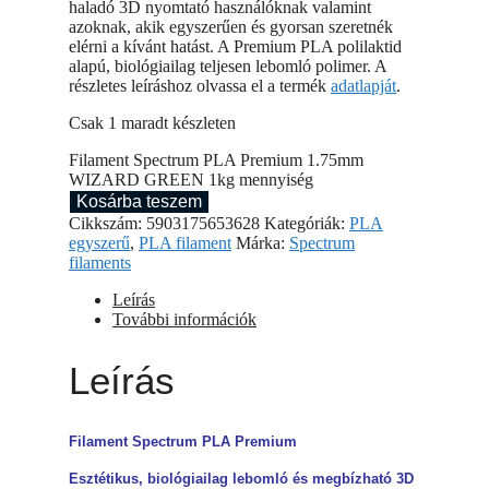
haladó 3D nyomtató használóknak valamint
azoknak, akik egyszerűen és gyorsan szeretnék
elérni a kívánt hatást. A Premium PLA polilaktid
alapú, biológiailag teljesen lebomló polimer. A
részletes leíráshoz olvassa el a termék
adatlapját
.
Csak 1 maradt készleten
Filament Spectrum PLA Premium 1.75mm
WIZARD GREEN 1kg mennyiség
Kosárba teszem
Cikkszám:
5903175653628
Kategóriák:
PLA
egyszerű
,
PLA filament
Márka:
Spectrum
filaments
Leírás
További információk
Leírás
Filament Spectrum PLA Premium
Esztétikus, biológiailag lebomló és megbízható 3D