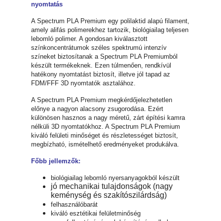
nyomtatás
A Spectrum PLA Premium egy polilaktid alapú filament,
amely alifás polimerekhez tartozik, biológiailag teljesen
lebomló polimer. A gondosan kiválasztott
színkoncentrátumok széles spektrumú intenzív
színeket biztosítanak a Spectrum PLA Premiumból
készült termékeknek. Ezen túlmenően, rendkívül
hatékony nyomtatást biztosít, illetve jól tapad az
FDM/FFF 3D nyomtatók asztalához.
A Spectrum PLA Premium megkérdőjelezhetetlen
előnye a nagyon alacsony zsugorodása. Ezért
különösen hasznos a nagy méretű, zárt építési kamra
nélküli 3D nyomtatókhoz. A Spectrum PLA Premium
kiváló felületi minőséget és részletességet biztosít,
megbízható, ismételhető eredményeket produkálva.
Főbb jellemzők:
biológiailag lebomló nyersanyagokból készült
jó mechanikai tulajdonságok (nagy
keménység és szakítószilárdság)
felhasználóbarát
kiváló esztétikai felületminőség