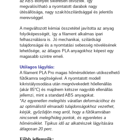
az ABS előnyeit sikeresen ötvözték. Így
megvalósítható a nyomtatott darabok nagy
ütésállósága, nagy szakítószilárdsággal és jelentős
merevséggel.
A megváltozott kémiai összetétel javította az anyag
folyóképességét, így a filament alkalmas ipari
felhasználásra is. Jó mechanikai, szilárdsági
tulajdonságai és a nyomtatási sebesség növelésének
lehetősége, az átlagos PLA anyagokhoz képest egy
magasabb szintre emeli.
Utólagos lágyítás:
A filament PLA Pro magas hőmérsékleten utókezelhető
fűtőkamra segítségével. A nyomtatott modell
kikristályosodása után megnövekedett hőellenállás
(akár 85°C) és majdnem kétszer nagyobb ellenállás
jellemzi, mint a standard ABS anyagokat.
*Az egyenetlen melegítés váratlan deformációhoz és
az optimálistól elmaradó tulajdonságokhoz vezethet,
kérjük, győződjön meg arról, hogy a fűtőkamrában
nincsenek meleg/hideg pontok, és egyenletes a
hőmérséklet. Tipikus idő az alkatrészek lágyítására
átlagosan 20 perc.
Főbb jellemzők: