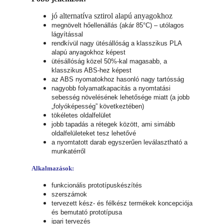
jó alternatíva sztirol alapú anyagokhoz
megnövelt hőellenállás (akár 85°C) – utólagos
lágyítással
rendkívül nagy ütésállóság a klasszikus PLA
alapú anyagokhoz képest
ütésállóság közel 50%-kal magasabb, a
klasszikus ABS-hez képest
az ABS nyomatokhoz hasonló nagy tartósság
nagyobb folyamatkapacitás a nyomtatási
sebesség növelésének lehetősége miatt (a jobb
„folyóképesség” következtében)
tökéletes oldalfelület
jobb tapadás a rétegek között, ami simább
oldalfelületeket tesz lehetővé
a nyomtatott darab egyszerűen leválasztható a
munkatérről
Alkalmazások:
funkcionális prototípuskészítés
szerszámok
tervezett kész- és félkész termékek koncepciója
és bemutató prototípusa
ipari tervezés