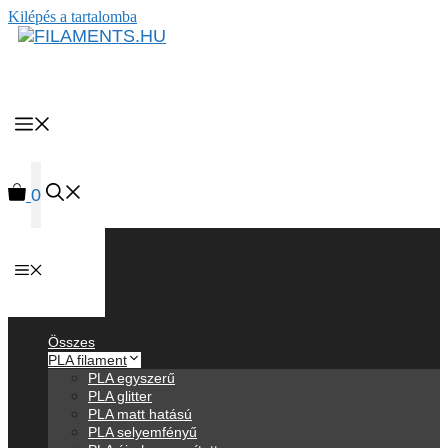
Kilépés a tartalomba
MENU
0
Anyagok
Összes
PLA filament
PLA egyszerű
PLA glitter
PLA matt hatású
PLA selyemfényű