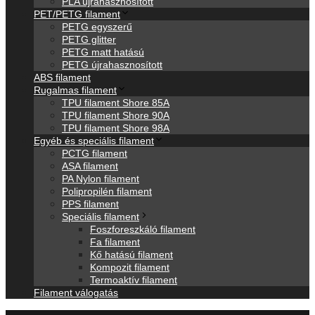
PLA újrahasznosított
PET/PETG filament
PETG egyszerű
PETG glitter
PETG matt hatású
PETG újrahasznosított
ABS filament
Rugalmas filament
TPU filament Shore 85A
TPU filament Shore 90A
TPU filament Shore 98A
Egyéb és speciális filament
PCTG filament
ASA filament
PA Nylon filament
Polipropilén filament
PPS filament
Speciális filament
Foszforeszkáló filament
Fa filament
Kő hatású filament
Kompozit filament
Termoaktív filament
Filament válogatás