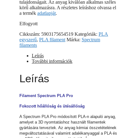
tulajdonságait. Az anyag kiválóan alkalmas széles
körű alkalmazásra. A részletes leíráshoz olvassa el
a termék
adatlapját
.
Elfogyott
Cikkszám:
5903175654519
Kategóriák:
PLA
egyszerű
,
PLA filament
Márka:
Spectrum
filaments
Leírás
További információk
Leírás
Filament Spectrum PLA Pro
Fokozott hőállóság és ütésállóság
A Spectrum PLA Pro módosított PLA-n alapuló anyag,
amelyet a 3D nyomtatáshoz használt filamentek
gyártására terveztek. Az anyag kémiai összetételének
megváltoztatásával valamint adalékanyaggal a PLA és