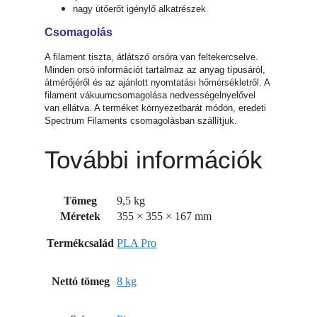
nagy ütőerőt igénylő alkatrészek
Csomagolás
A filament tiszta, átlátszó orsóra van feltekercselve.
Minden orsó információt tartalmaz az anyag típusáról,
átmérőjéről és az ajánlott nyomtatási hőmérsékletről. A
filament vákuumcsomagolása nedvességelnyelővel
van ellátva. A terméket környezetbarát módon, eredeti
Spectrum Filaments csomagolásban szállítjuk.
További információk
Tömeg
9,5 kg
Méretek
355 × 355 × 167 mm
Termékcsalád
PLA Pro
Nettó tömeg
8 kg