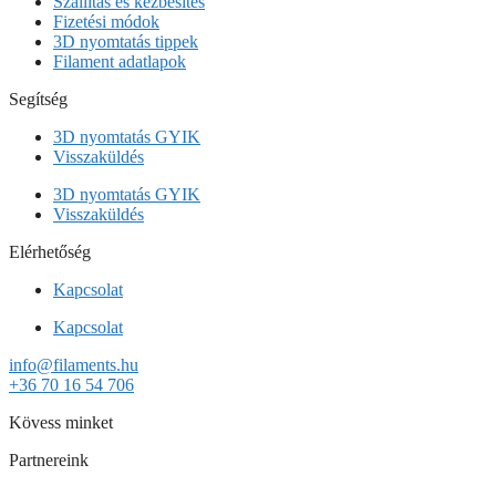
Szállítás és kézbesítés
Fizetési módok
3D nyomtatás tippek
Filament adatlapok
Segítség
3D nyomtatás GYIK
Visszaküldés
3D nyomtatás GYIK
Visszaküldés
Elérhetőség
Kapcsolat
Kapcsolat
info@filaments.hu
+36 70 16 54 706
Kövess minket
Partnereink