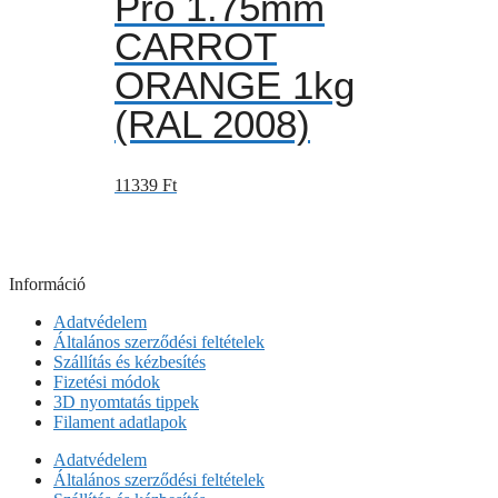
Pro 1.75mm
CARROT
ORANGE 1kg
(RAL 2008)
11339
Ft
Információ
Adatvédelem
Általános szerződési feltételek
Szállítás és kézbesítés
Fizetési módok
3D nyomtatás tippek
Filament adatlapok
Adatvédelem
Általános szerződési feltételek