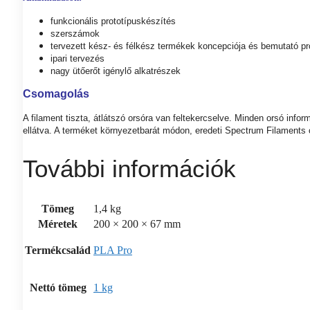
funkcionális prototípuskészítés
szerszámok
tervezett kész- és félkész termékek koncepciója és bemutató pr
ipari tervezés
nagy ütőerőt igénylő alkatrészek
Csomagolás
A filament tiszta, átlátszó orsóra van feltekercselve. Minden orsó inf
ellátva. A terméket környezetbarát módon, eredeti Spectrum Filaments 
További információk
Tömeg
1,4 kg
Méretek
200 × 200 × 67 mm
Termékcsalád
PLA Pro
Nettó tömeg
1 kg