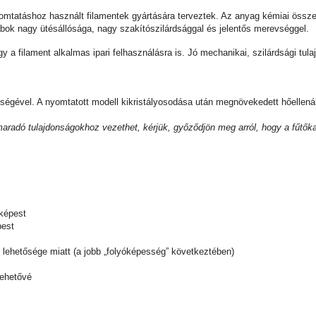
mtatáshoz használt filamentek gyártására terveztek. Az anyag kémiai össze
bok nagy ütésállósága, nagy szakítószilárdsággal és jelentős merevséggel.
gy a filament alkalmas ipari felhasználásra is. Jó mechanikai, szilárdsági t
égével. A nyomtatott modell kikristályosodása után megnövekedett hőellenáll
lmaradó tulajdonságokhoz vezethet, kérjük, győződjön meg arról, hogy a fűtő
 képest
pest
lehetősége miatt (a jobb „folyóképesség” következtében)
lehetővé