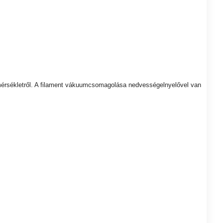
 hőmérsékletről. A filament vákuumcsomagolása nedvességelnyelővel van