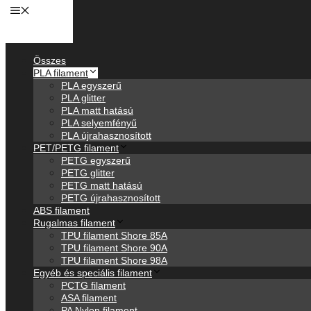
Anyagok
Összes
PLA filament
PLA egyszerű
PLA glitter
PLA matt hatású
PLA selyemfényű
PLA újrahasznosított
PET/PETG filament
PETG egyszerű
PETG glitter
PETG matt hatású
PETG újrahasznosított
ABS filament
Rugalmas filament
TPU filament Shore 85A
TPU filament Shore 90A
TPU filament Shore 98A
Egyéb és speciális filament
PCTG filament
ASA filament
PA Nylon filament