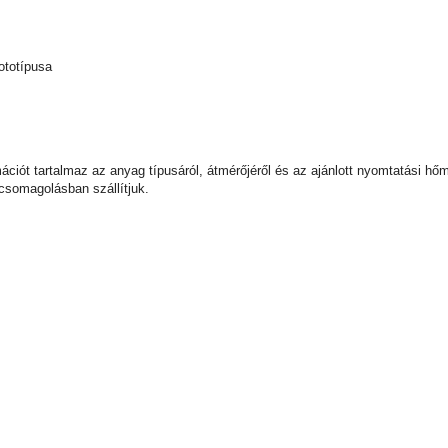
ototípusa
ormációt tartalmaz az anyag típusáról, átmérőjéről és az ajánlott nyomtatási
csomagolásban szállítjuk.