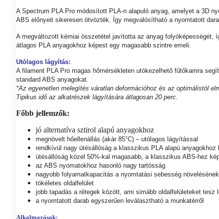
A Spectrum PLA Pro módosított PLA-n alapuló anyag, amelyet a 3D nyo
ABS előnyeit sikeresen ötvözték. Így megvalósítható a nyomtatott dara
A megváltozott kémiai összetétel javította az anyag folyóképességét, í
átlagos PLA anyagokhoz képest egy magasabb szintre emeli.
Utólagos lágyítás:
A filament PLA Pro magas hőmérsékleten utókezelhető fűtőkamra segíts
standard ABS anyagokat.
*Az egyenetlen melegítés váratlan deformációhoz és az optimálistól e
Tipikus idő az alkatrészek lágyítására átlagosan 20 perc.
Főbb jellemzők:
jó alternatíva sztirol alapú anyagokhoz
megnövelt hőellenállás (akár 85°C) – utólagos lágyítással
rendkívül nagy ütésállóság a klasszikus PLA alapú anyagokhoz
ütésállóság közel 50%-kal magasabb, a klasszikus ABS-hez ké
az ABS nyomatokhoz hasonló nagy tartósság
nagyobb folyamatkapacitás a nyomtatási sebesség növelésének 
tökéletes oldalfelület
jobb tapadás a rétegek között, ami simább oldalfelületeket tesz 
a nyomtatott darab egyszerűen leválasztható a munkatérről
Alkalmazások: