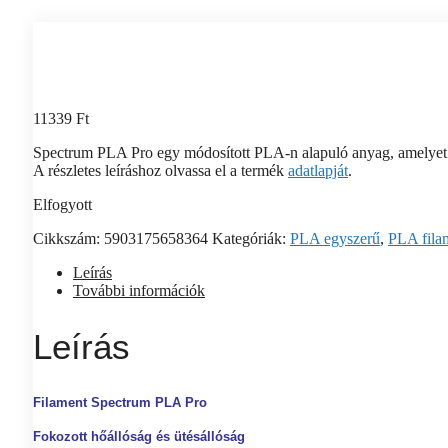
11339
Ft
Spectrum PLA Pro egy módosított PLA-n alapuló anyag, amelyet az
A részletes leíráshoz olvassa el a termék
adatlapját
.
Elfogyott
Cikkszám:
5903175658364
Kategóriák:
PLA egyszerű
,
PLA fila
Leírás
További információk
Leírás
Filament Spectrum PLA Pro
Fokozott hőállóság és ütésállóság