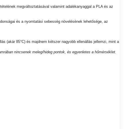
tételének megváltoztatásával valamint adalékanyaggal a PLA és az
ulajdonságai és a nyomtatási sebesség növelésének lehetősége, az
ás (akár 85°C) és majdnem kétszer nagyobb ellenállás jellemzi, mint a
kamrában nincsenek meleg/hideg pontok, és egyenletes a hőmérséklet.