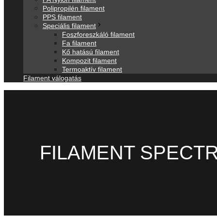
Polipropilén filament
PPS filament
Speciális filament
Foszforeszkáló filament
Fa filament
Kő hatású filament
Kompozit filament
Termoaktív filament
Filament válogatás
FILAMENT SPECTR