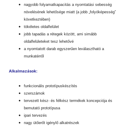
nagyobb folyamatkapacitás a nyomtatási sebesség
növelésének lehetősége miatt (a jobb „folyóképesség”
következtében)
tökéletes oldalfelület
jobb tapadás a rétegek között, ami simább
oldalfelületeket tesz lehetővé
a nyomtatott darab egyszerűen leválasztható a
munkatérről
Alkalmazások:
funkcionális prototípuskészítés
szerszámok
tervezett kész- és félkész termékek koncepciója és
bemutató prototípusa
ipari tervezés
nagy ütőerőt igénylő alkatrészek