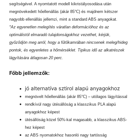
segítségével. A nyomtatott modell kikristályosodása után
megnövekedett hőellenállás (akár 85°C) és majdnem kétszer
nagyobb ellenállás jellemzi, mint a standard ABS anyagokat.
*Az egyenetlen melegítés váratlan deformációhoz és az
optimálistól elmaradó tulajdonságokhoz vezethet, kérjük,
győződjön meg arról, hogy a fűtőkamrában nincsenek meleg/hideg
pontok, és egyenletes a hőmérséklet. Tipikus idő az alkatrészek
lágyítására átlagosan 20 perc.
Főbb jellemzők:
jó alternatíva sztirol alapú anyagokhoz
megnövelt hőellenállás (akár 85°C) – utólagos lágyítással
rendkívül nagy ütésállóság a klasszikus PLA alapú
anyagokhoz képest
ütésállóság közel 50%-kal magasabb, a klasszikus ABS-
hez képest
az ABS nyomatokhoz hasonló nagy tartósság