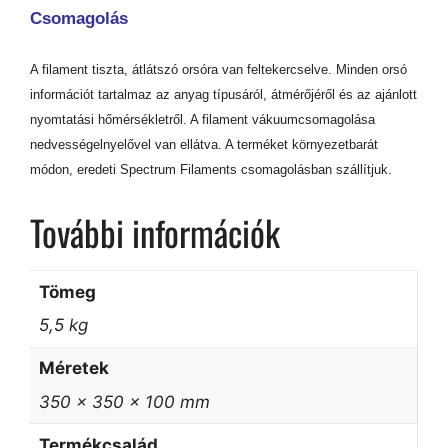
Csomagolás
A filament tiszta, átlátszó orsóra van feltekercselve. Minden orsó
információt tartalmaz az anyag típusáról, átmérőjéről és az ajánlott
nyomtatási hőmérsékletről. A filament vákuumcsomagolása
nedvességelnyelővel van ellátva. A terméket környezetbarát
módon, eredeti Spectrum Filaments csomagolásban szállítjuk.
További információk
Tömeg
5,5 kg
Méretek
350 × 350 × 100 mm
Termékcsalád