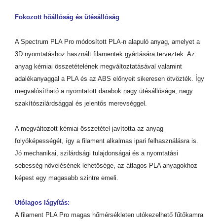
Fokozott hőállóság és ütésállóság
A Spectrum PLA Pro módosított PLA-n alapuló anyag, amelyet a
3D nyomtatáshoz használt filamentek gyártására terveztek. Az
anyag kémiai összetételének megváltoztatásával valamint
adalékanyaggal a PLA és az ABS előnyeit sikeresen ötvözték. Így
megvalósítható a nyomtatott darabok nagy ütésállósága, nagy
szakítószilárdsággal és jelentős merevséggel.
A megváltozott kémiai összetétel javította az anyag
folyóképességét, így a filament alkalmas ipari felhasználásra is.
Jó mechanikai, szilárdsági tulajdonságai és a nyomtatási
sebesség növelésének lehetősége, az átlagos PLA anyagokhoz
képest egy magasabb szintre emeli.
Utólagos lágyítás:
A filament PLA Pro magas hőmérsékleten utókezelhető fűtőkamra