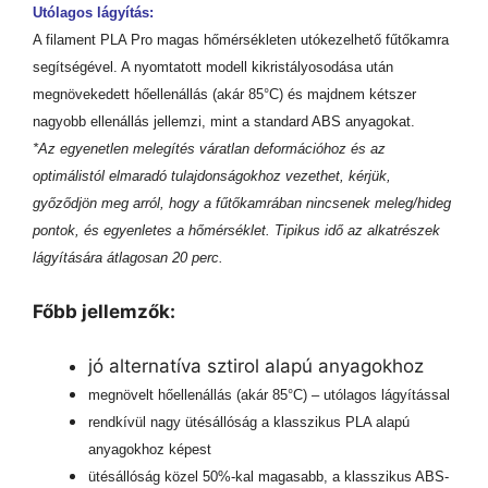
Utólagos lágyítás:
A filament PLA Pro magas hőmérsékleten utókezelhető fűtőkamra
segítségével. A nyomtatott modell kikristályosodása után
megnövekedett hőellenállás (akár 85°C) és majdnem kétszer
nagyobb ellenállás jellemzi, mint a standard ABS anyagokat.
*Az egyenetlen melegítés váratlan deformációhoz és az
optimálistól elmaradó tulajdonságokhoz vezethet, kérjük,
győződjön meg arról, hogy a fűtőkamrában nincsenek meleg/hideg
pontok, és egyenletes a hőmérséklet. Tipikus idő az alkatrészek
lágyítására átlagosan 20 perc.
Főbb jellemzők:
jó alternatíva sztirol alapú anyagokhoz
megnövelt hőellenállás (akár 85°C) – utólagos lágyítással
rendkívül nagy ütésállóság a klasszikus PLA alapú
anyagokhoz képest
ütésállóság közel 50%-kal magasabb, a klasszikus ABS-