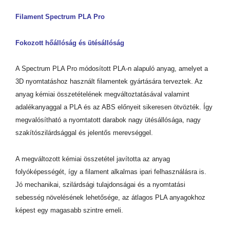
Filament Spectrum PLA Pro
Fokozott hőállóság és ütésállóság
A Spectrum PLA Pro módosított PLA-n alapuló anyag, amelyet a
3D nyomtatáshoz használt filamentek gyártására terveztek. Az
anyag kémiai összetételének megváltoztatásával valamint
adalékanyaggal a PLA és az ABS előnyeit sikeresen ötvözték. Így
megvalósítható a nyomtatott darabok nagy ütésállósága, nagy
szakítószilárdsággal és jelentős merevséggel.
A megváltozott kémiai összetétel javította az anyag
folyóképességét, így a filament alkalmas ipari felhasználásra is.
Jó mechanikai, szilárdsági tulajdonságai és a nyomtatási
sebesség növelésének lehetősége, az átlagos PLA anyagokhoz
képest egy magasabb szintre emeli.