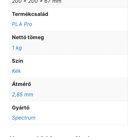
200 × 200 × 67 mm
Termékcsalád
PLA Pro
Nettó tömeg
1 kg
Szín
Kék
Átmérő
2,85 mm
Gyártó
Spectrum