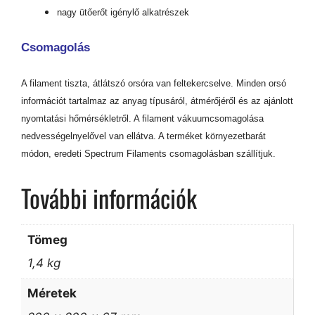
nagy ütőerőt igénylő alkatrészek
Csomagolás
A filament tiszta, átlátszó orsóra van feltekercselve. Minden orsó
információt tartalmaz az anyag típusáról, átmérőjéről és az ajánlott
nyomtatási hőmérsékletről. A filament vákuumcsomagolása
nedvességelnyelővel van ellátva. A terméket környezetbarát
módon, eredeti Spectrum Filaments csomagolásban szállítjuk.
További információk
Tömeg
1,4 kg
Méretek