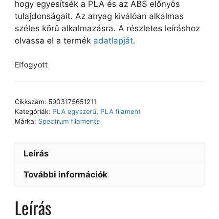
hogy egyesítsék a PLA és az ABS előnyös
tulajdonságait. Az anyag kiválóan alkalmas
széles körű alkalmazásra. A részletes leíráshoz
olvassa el a termék
adatlapját
.
Elfogyott
Cikkszám:
5903175651211
Kategóriák:
PLA egyszerű
,
PLA filament
Márka:
Spectrum filaments
Leírás
További információk
Leírás