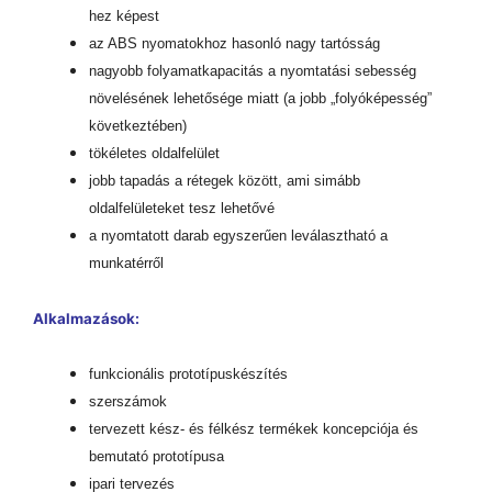
hez képest
az ABS nyomatokhoz hasonló nagy tartósság
nagyobb folyamatkapacitás a nyomtatási sebesség
növelésének lehetősége miatt (a jobb „folyóképesség”
következtében)
tökéletes oldalfelület
jobb tapadás a rétegek között, ami simább
oldalfelületeket tesz lehetővé
a nyomtatott darab egyszerűen leválasztható a
munkatérről
Alkalmazások:
funkcionális prototípuskészítés
szerszámok
tervezett kész- és félkész termékek koncepciója és
bemutató prototípusa
ipari tervezés