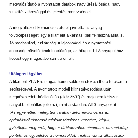
megvalósítható a nyomtatott darabok nagy ütésállósága, nagy
szakítószilárdsággal és jelentős merevséggel.
A megváltozott kémiai összetétel javította az anyag
folyóképességét, így a filament alkalmas ipari felhasználásra is.
Jó mechanikai, szilárdsági tulajdonságai és a nyomtatási
sebesség növelésének lehetősége, az átlagos PLA anyagokhoz
képest egy magasabb szintre emeli.
Utólagos lágyítás:
A filament PLA Pro magas hőmérsékleten utókezelhető fűtőkamra
segítségével. A nyomtatott modell kikristályosodása után
megnövekedett hőellenállás (akár 85°C) és majdnem kétszer
nagyobb ellenállás jellemzi, mint a standard ABS anyagokat.
*Az egyenetlen melegítés váratlan deformációhoz és az
optimálistól elmaradó tulajdonságokhoz vezethet, kérjük,
győződjön meg arról, hogy a fűtőkamrában nincsenek meleg/hideg
pontok, és egyenletes a hőmérséklet. Tipikus idő az alkatrészek