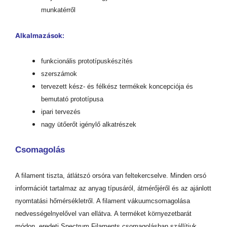
munkatérről
Alkalmazások:
funkcionális prototípuskészítés
szerszámok
tervezett kész- és félkész termékek koncepciója és
bemutató prototípusa
ipari tervezés
nagy ütőerőt igénylő alkatrészek
Csomagolás
A filament tiszta, átlátszó orsóra van feltekercselve. Minden orsó
információt tartalmaz az anyag típusáról, átmérőjéről és az ajánlott
nyomtatási hőmérsékletről. A filament vákuumcsomagolása
nedvességelnyelővel van ellátva. A terméket környezetbarát
módon, eredeti Spectrum Filaments csomagolásban szállítjuk.