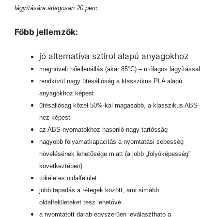
lágyítására átlagosan 20 perc.
Főbb jellemzők:
jó alternatíva sztirol alapú anyagokhoz
megnövelt hőellenállás (akár 85°C) – utólagos lágyítással
rendkívül nagy ütésállóság a klasszikus PLA alapú
anyagokhoz képest
ütésállóság közel 50%-kal magasabb, a klasszikus ABS-
hez képest
az ABS nyomatokhoz hasonló nagy tartósság
nagyobb folyamatkapacitás a nyomtatási sebesség
növelésének lehetősége miatt (a jobb „folyóképesség”
következtében)
tökéletes oldalfelület
jobb tapadás a rétegek között, ami simább
oldalfelületeket tesz lehetővé
a nyomtatott darab egyszerűen leválasztható a