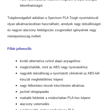
lebonthatóságot.
Tulajdonságaiból adódóan a Spectrum PLA Tough nyomtatószál
olyan alkalmazásokban használható, amelyek nagy ütésállóságot
és nagyon alacsony feldolgozási zsugorodást igényelnek nagy
méretpontosság mellett.
Főbb jellemzők:
kiváló alternatíva sztirol alapú anyagokhoz
megbízhatóbb, mint az ABS nagy nyomatokhoz
nagyobb ütésállóság a nyomtatott cikkeknél az ABS-ből
készült megfelelőikhez képest
nagy felbontású részek készítésére alkalmas
javított rétegtapadás
mattabb felületek a módosítatlan PLA-hoz képest
alacsony vetemedés