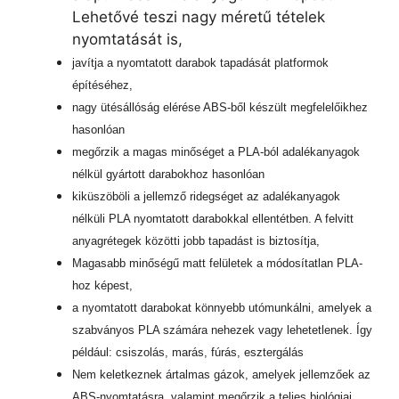
Lehetővé teszi nagy méretű tételek
nyomtatását is,
javítja a nyomtatott darabok tapadását platformok
építéséhez,
nagy ütésállóság elérése ABS-ből készült megfelelőikhez
hasonlóan
megőrzik a magas minőséget a PLA-ból adalékanyagok
nélkül gyártott darabokhoz hasonlóan
kiküszöböli a jellemző ridegséget az adalékanyagok
nélküli PLA nyomtatott darabokkal ellentétben. A felvitt
anyagrétegek közötti jobb tapadást is biztosítja,
Magasabb minőségű matt felületek a módosítatlan PLA-
hoz képest,
a nyomtatott darabokat könnyebb utómunkálni, amelyek a
szabványos PLA számára nehezek vagy lehetetlenek. Így
például: csiszolás, marás, fúrás, esztergálás
Nem keletkeznek ártalmas gázok, amelyek jellemzőek az
ABS-nyomtatásra, valamint megőrzik a teljes biológiai