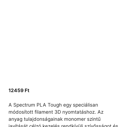
12459
Ft
A Spectrum PLA Tough egy speciálisan
módosított filament 3D nyomtatáshoz. Az
anyag tulajdonságainak monomer szintű
javítását célzó kezelés rendkívüli szívősságot és