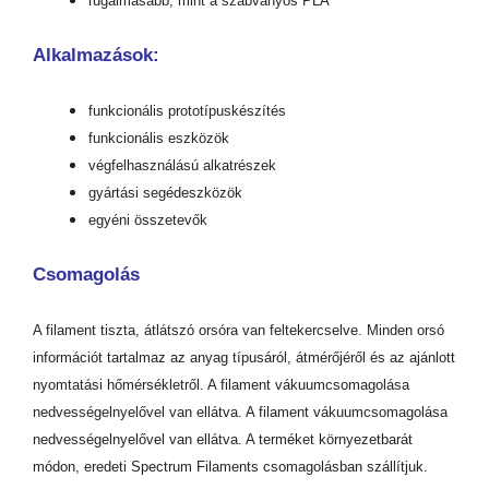
rugalmasabb, mint a szabványos PLA
Alkalmazások:
funkcionális prototípuskészítés
funkcionális eszközök
végfelhasználású alkatrészek
gyártási segédeszközök
egyéni összetevők
Csomagolás
A filament tiszta, átlátszó orsóra van feltekercselve. Minden orsó
információt tartalmaz az anyag típusáról, átmérőjéről és az ajánlott
nyomtatási hőmérsékletről. A filament vákuumcsomagolása
nedvességelnyelővel van ellátva. A filament vákuumcsomagolása
nedvességelnyelővel van ellátva. A terméket környezetbarát
módon, eredeti Spectrum Filaments csomagolásban szállítjuk.