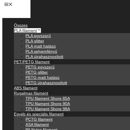
Anyagok
Összes
PLA filament
PLA egyszerű
PLA glitter
PLA matt hatású
PLA selyemfényű
PLA újrahasznosított
PET/PETG filament
PETG egyszerű
PETG glitter
PETG matt hatású
PETG újrahasznosított
ABS filament
Rugalmas filament
TPU filament Shore 85A
TPU filament Shore 90A
TPU filament Shore 98A
Egyéb és speciális filament
PCTG filament
ASA filament
PA Nylon filament