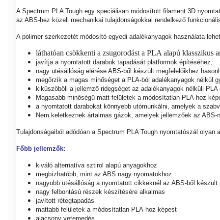
A Spectrum PLA Tough egy speciálisan módosított filament 3D nyomtat
az ABS-hez közeli mechanikai tulajdonságokkal rendelkező funkcionál
A polimer szerkezetét módosító egyedi adalékanyagok használata lehet
láthatóan csökkenti a zsugorodást a PLA alapú klasszikus a
javítja a nyomtatott darabok tapadását platformok építéséhez,
nagy ütésállóság elérése ABS-ből készült megfelelőikhez hason
megőrzik a magas minőséget a PLA-ból adalékanyagok nélkül gy
kiküszöböli a jellemző ridegséget az adalékanyagok nélküli PLA ny
Magasabb minőségű matt felületek a módosítatlan PLA-hoz kép
a nyomtatott darabokat könnyebb utómunkálni, amelyek a szabvá
Nem keletkeznek ártalmas gázok, amelyek jellemzőek az ABS-nyo
Tulajdonságaiból adódóan a Spectrum PLA Tough nyomtatószál olyan a
Főbb jellemzők:
kiváló alternatíva sztirol alapú anyagokhoz
megbízhatóbb, mint az ABS nagy nyomatokhoz
nagyobb ütésállóság a nyomtatott cikkeknél az ABS-ből készült
nagy felbontású részek készítésére alkalmas
javított rétegtapadás
mattabb felületek a módosítatlan PLA-hoz képest
alacsony vetemedés