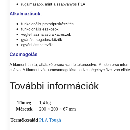
rugalmasabb, mint a szabványos PLA
Alkalmazások:
funkcionális prototípuskészítés
funkcionális eszközök
végfelhasználású alkatrészek
gyártási segédeszközök
egyéni összetevők
Csomagolás
A filament tiszta, átlátszó orsóra van feltekercselve. Minden orsó inf
ellátva. A filament vákuumcsomagolása nedvességelnyelővel van ellátv
További információk
Tömeg
1,4 kg
Méretek
200 × 200 × 67 mm
Termékcsalád
PLA Tough