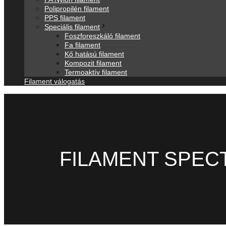
Polipropilén filament
PPS filament
Speciális filament
Foszforeszkáló filament
Fa filament
Kő hatású filament
Kompozit filament
Termoaktív filament
Filament válogatás
FILAMENT SPEC