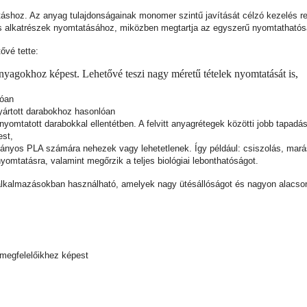
áshoz. Az anyag tulajdonságainak monomer szintű javítását célzó kezelés re
is alkatrészek nyomtatásához, miközben megtartja az egyszerű nyomtathatós
ővé tette:
nyagokhoz képest. Lehetővé teszi nagy méretű tételek nyomtatását is,
lóan
ártott darabokhoz hasonlóan
omtatott darabokkal ellentétben. A felvitt anyagrétegek közötti jobb tapadást 
est,
nyos PLA számára nehezek vagy lehetetlenek. Így például: csiszolás, marás
mtatásra, valamint megőrzik a teljes biológiai lebonthatóságot.
lkalmazásokban használható, amelyek nagy ütésállóságot és nagyon alacsony
 megfelelőikhez képest