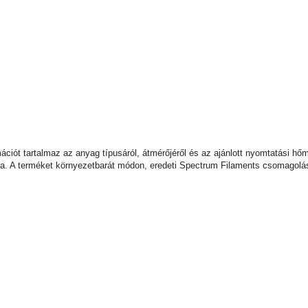
ormációt tartalmaz az anyag típusáról, átmérőjéről és az ajánlott nyomtatási
a. A terméket környezetbarát módon, eredeti Spectrum Filaments csomagolásb