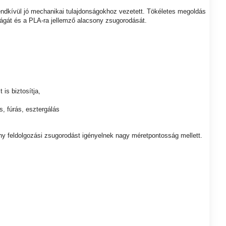
ndkívül jó mechanikai tulajdonságokhoz vezetett. Tökéletes megoldás
ágát és a PLA-ra jellemző alacsony zsugorodását.
is biztosítja,
, fúrás, esztergálás
 feldolgozási zsugorodást igényelnek nagy méretpontosság mellett.