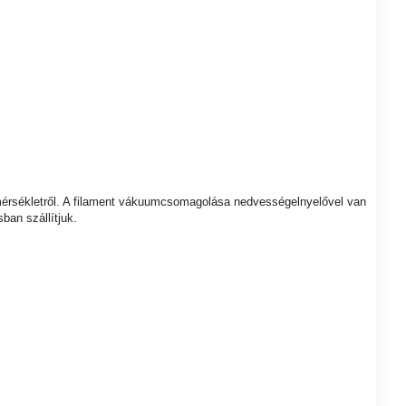
 hőmérsékletről. A filament vákuumcsomagolása nedvességelnyelővel van
an szállítjuk.