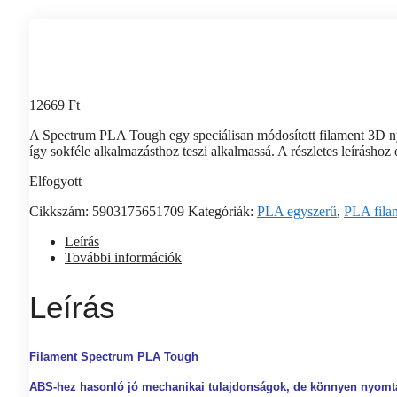
12669
Ft
A Spectrum PLA Tough egy speciálisan módosított filament 3D ny
így sokféle alkalmazásthoz teszi alkalmassá. A részletes leíráshoz
Elfogyott
Cikkszám:
5903175651709
Kategóriák:
PLA egyszerű
,
PLA fila
Leírás
További információk
Leírás
Filament Spectrum PLA Tough
ABS-hez hasonló jó mechanikai tulajdonságok, de könnyen nyomta