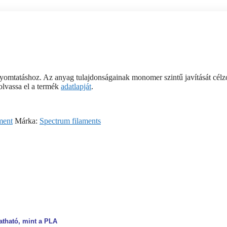
omtatáshoz. Az anyag tulajdonságainak monomer szintű javítását célzó
 olvassa el a termék
adatlapját
.
ment
Márka:
Spectrum filaments
tható, mint a PLA