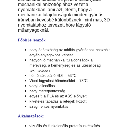
mechanikai anizotrópiához vezet a
nyomatokban, ami azt jelenti, hogy a
mechanikai tulajdonságok minden gyártási
irányban kevésbé különböznek, mint más, 3D
nyomtatáshoz tervezett hőre lágyuló
műanyagoknál.
Főbb jellemzők:
nagy átlátszóság az additív gyártáshoz használt
egyéb anyagokhoz képest
nagyon jó mechanikai tulajdonságok a
merevség, a keménység és az ütésállóság
tekintetében
hőmérsékletálló HDT – 69°C
Vicat lágyulási hőmérséklet – 78°C
vegyi ellenállás
nagy méretpontosság
egyesíti a PLA és az ABS előnyeit
kivételes tapadás a rétegek között
szagmentes nyomtatás
Alkalmazások:
vizuális és funkcionális prototípuskészítés