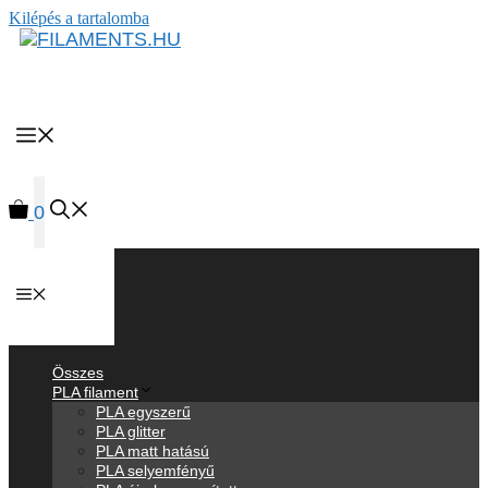
Kilépés a tartalomba
MENU
0
Anyagok
Összes
PLA filament
PLA egyszerű
PLA glitter
PLA matt hatású
PLA selyemfényű