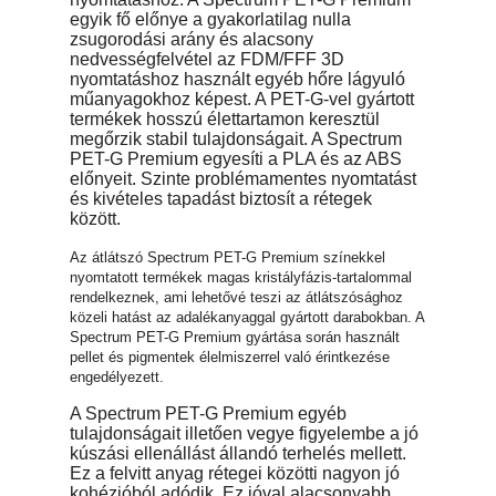
egyik fő előnye a gyakorlatilag nulla
zsugorodási arány és alacsony
nedvességfelvétel az FDM/FFF 3D
nyomtatáshoz használt egyéb hőre lágyuló
műanyagokhoz képest. A PET-G-vel gyártott
termékek hosszú élettartamon keresztül
megőrzik stabil tulajdonságait. A Spectrum
PET-G Premium egyesíti a PLA és az ABS
előnyeit. Szinte problémamentes nyomtatást
és kivételes tapadást biztosít a rétegek
között.
Az átlátszó Spectrum PET-G Premium színekkel
nyomtatott termékek magas kristályfázis-tartalommal
rendelkeznek, ami lehetővé teszi az átlátszósághoz
közeli hatást az adalékanyaggal gyártott darabokban. A
Spectrum PET-G Premium gyártása során használt
pellet és pigmentek élelmiszerrel való érintkezése
engedélyezett.
A Spectrum PET-G Premium egyéb
tulajdonságait illetően vegye figyelembe a jó
kúszási ellenállást állandó terhelés mellett.
Ez a felvitt anyag rétegei közötti nagyon jó
kohézióból adódik. Ez jóval alacsonyabb