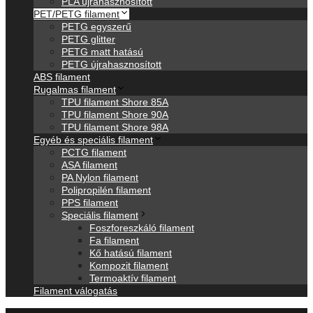
PLA újrahasznosított
PET/PETG filament
PETG egyszerű
PETG glitter
PETG matt hatású
PETG újrahasznosított
ABS filament
Rugalmas filament
TPU filament Shore 85A
TPU filament Shore 90A
TPU filament Shore 98A
Egyéb és speciális filament
PCTG filament
ASA filament
PA Nylon filament
Polipropilén filament
PPS filament
Speciális filament
Foszforeszkáló filament
Fa filament
Kő hatású filament
Kompozit filament
Termoaktív filament
Filament válogatás