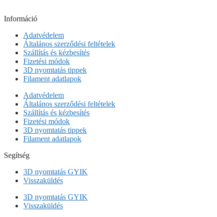
Információ
Adatvédelem
Általános szerződési feltételek
Szállítás és kézbesítés
Fizetési módok
3D nyomtatás tippek
Filament adatlapok
Adatvédelem
Általános szerződési feltételek
Szállítás és kézbesítés
Fizetési módok
3D nyomtatás tippek
Filament adatlapok
Segítség
3D nyomtatás GYIK
Visszaküldés
3D nyomtatás GYIK
Visszaküldés