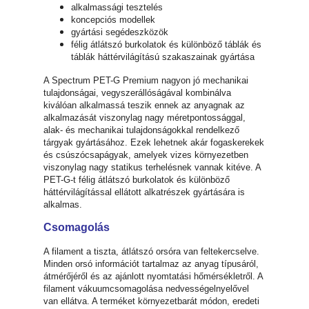
alkalmassági tesztelés
koncepciós modellek
gyártási segédeszközök
félig átlátszó burkolatok és különböző táblák és
táblák háttérvilágítású szakaszainak gyártása
A Spectrum PET-G Premium nagyon jó mechanikai
tulajdonságai, vegyszerállóságával kombinálva
kiválóan alkalmassá teszik ennek az anyagnak az
alkalmazását viszonylag nagy méretpontossággal,
alak- és mechanikai tulajdonságokkal rendelkező
tárgyak gyártásához. Ezek lehetnek akár fogaskerekek
és csúszócsapágyak, amelyek vizes környezetben
viszonylag nagy statikus terhelésnek vannak kitéve. A
PET-G-t félig átlátszó burkolatok és különböző
háttérvilágítással ellátott alkatrészek gyártására is
alkalmas.
Csomagolás
A filament a tiszta, átlátszó orsóra van feltekercselve.
Minden orsó információt tartalmaz az anyag típusáról,
átmérőjéről és az ajánlott nyomtatási hőmérsékletről. A
filament vákuumcsomagolása nedvességelnyelővel
van ellátva. A terméket környezetbarát módon, eredeti