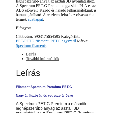
legnépszerűbb anyag az asztali 3D nyomtatáshoz.
A Spectrum PET-G Premium egyesíti a PLA és az
ABS előnyeit. Kezdő és haladó felhasználóknak is
bártan ajánlható. A részletes leíráshoz olvassa el a
termék
adatlapját
.
Elfogyott
Cikkszám:
5903175654595
Kategóriák:
PET/PETG filament
,
PETG egyszerű
Márka:
Spectrum filaments
Leírás
További információk
Leírás
Filament Spectrum Premium PET-G
Nagy átlátszóság és vegyszerállóság
A Spectrum PET-G Premium a második
legnépszerűbb anyag az asztali 3D
nyomtatáshoz. A Spectrum PET-G Premium