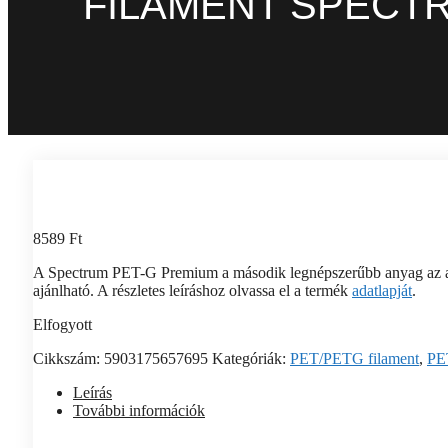
FILAMENT SPECTR
8589
Ft
A Spectrum PET-G Premium a második legnépszerűbb anyag az as
ajánlható. A részletes leíráshoz olvassa el a termék
adatlapját
.
Elfogyott
Cikkszám:
5903175657695
Kategóriák:
PET/PETG filament
,
PE
Leírás
További információk