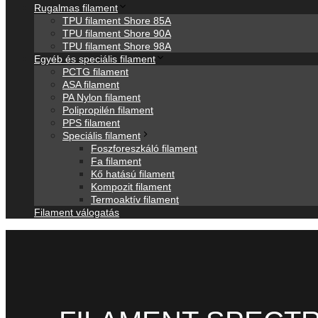
Rugalmas filament
TPU filament Shore 85A
TPU filament Shore 90A
TPU filament Shore 98A
Egyéb és speciális filament
PCTG filament
ASA filament
PA Nylon filament
Polipropilén filament
PPS filament
Speciális filament
Foszforeszkáló filament
Fa filament
Kő hatású filament
Kompozit filament
Termoaktív filament
Filament válogatás