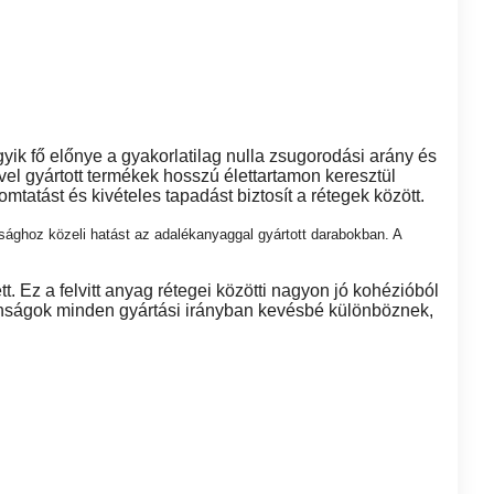
 fő előnye a gyakorlatilag nulla zsugorodási arány és
 gyártott termékek hosszú élettartamon keresztül
atást és kivételes tapadást biztosít a rétegek között.
ághoz közeli hatást az adalékanyaggal gyártott darabokban. A
. Ez a felvitt anyag rétegei közötti nagyon jó kohézióból
donságok minden gyártási irányban kevésbé különböznek,