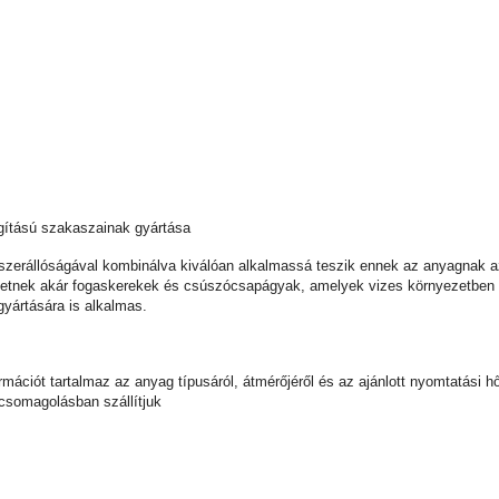
lágítású szakaszainak gyártása
zerállóságával kombinálva kiválóan alkalmassá teszik ennek az anyagnak az
etnek akár fogaskerekek és csúszócsapágyak, amelyek vizes környezetben vi
 gyártására is alkalmas.
nformációt tartalmaz az anyag típusáról, átmérőjéről és az ajánlott nyomtatá
 csomagolásban szállítjuk