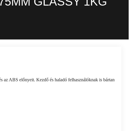
.75MM GLASSY 1KG
az ABS előnyeit. Kezdő és haladó felhasználóknak is bártan