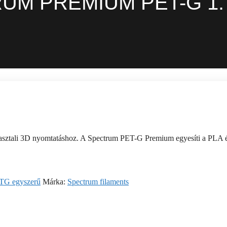
UM PREMIUM PET-G 1
ztali 3D nyomtatáshoz. A Spectrum PET-G Premium egyesíti a PLA és 
TG egyszerű
Márka:
Spectrum filaments