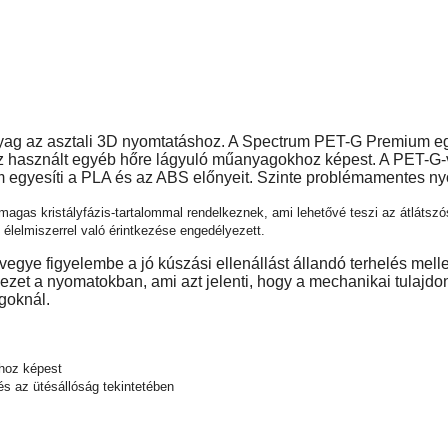
 az asztali 3D nyomtatáshoz. A Spectrum PET-G Premium egyik
asznált egyéb hőre lágyuló műanyagokhoz képest. A PET-G-vel
egyesíti a PLA és az ABS előnyeit. Szinte problémamentes nyomt
as kristályfázis-tartalommal rendelkeznek, ami lehetővé teszi az átlátszós
lelmiszerrel való érintkezése engedélyezett.
ye figyelembe a jó kúszási ellenállást állandó terhelés mellett
ezet a nyomatokban, ami azt jelenti, hogy a mechanikai tulaj
goknál.
khoz képest
s az ütésállóság tekintetében