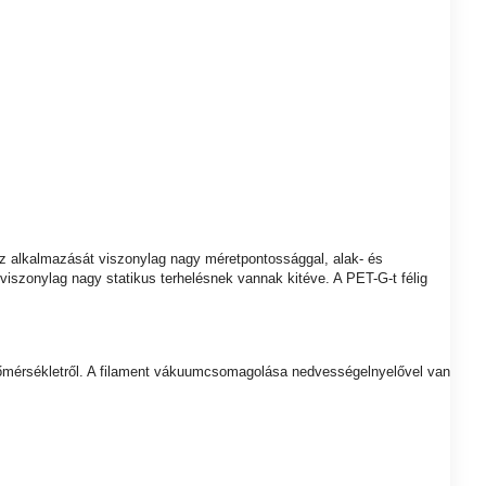
 alkalmazását viszonylag nagy méretpontossággal, alak- és
szonylag nagy statikus terhelésnek vannak kitéve. A PET-G-t félig
si hőmérsékletről. A filament vákuumcsomagolása nedvességelnyelővel van