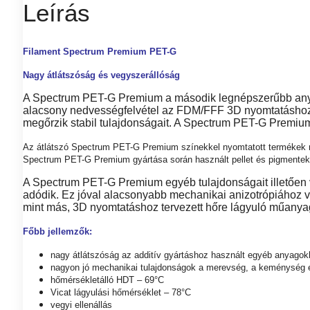
Leírás
Filament Spectrum Premium PET-G
Nagy átlátszóság és vegyszerállóság
A Spectrum PET-G Premium a második legnépszerűbb anyag
alacsony nedvességfelvétel az FDM/FFF 3D nyomtatáshoz h
megőrzik stabil tulajdonságait. A Spectrum PET-G Premium 
Az átlátszó Spectrum PET-G Premium színekkel nyomtatott termékek mag
Spectrum PET-G Premium gyártása során használt pellet és pigmentek é
A Spectrum PET-G Premium egyéb tulajdonságait illetően veg
adódik. Ez jóval alacsonyabb mechanikai anizotrópiához v
mint más, 3D nyomtatáshoz tervezett hőre lágyuló műanya
Főbb jellemzők:
nagy átlátszóság az additív gyártáshoz használt egyéb anyago
nagyon jó mechanikai tulajdonságok a merevség, a keménység é
hőmérsékletálló HDT – 69°C
Vicat lágyulási hőmérséklet – 78°C
vegyi ellenállás