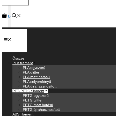
0
Anyagok
Összes
PLA filament
PLA egyszerű
PLA glitter
PLA matt hatású
PLA selyemfényű
PLA újrahasznosított
PET/PETG filament
PETG egyszerű
PETG glitter
PETG matt hatású
PETG újrahasznosított
ABS filament