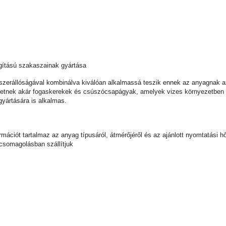
lágítású szakaszainak gyártása
zerállóságával kombinálva kiválóan alkalmassá teszik ennek az anyagnak az
etnek akár fogaskerekek és csúszócsapágyak, amelyek vizes környezetben vi
 gyártására is alkalmas.
nformációt tartalmaz az anyag típusáról, átmérőjéről és az ajánlott nyomtatá
 csomagolásban szállítjuk