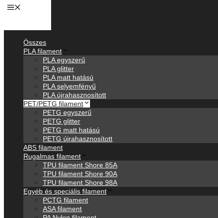
Anyagok
Összes
PLA filament
PLA egyszerű
PLA glitter
PLA matt hatású
PLA selyemfényű
PLA újrahasznosított
PET/PETG filament
PETG egyszerű
PETG glitter
PETG matt hatású
PETG újrahasznosított
ABS filament
Rugalmas filament
TPU filament Shore 85A
TPU filament Shore 90A
TPU filament Shore 98A
Egyéb és speciális filament
PCTG filament
ASA filament
PA Nylon filament