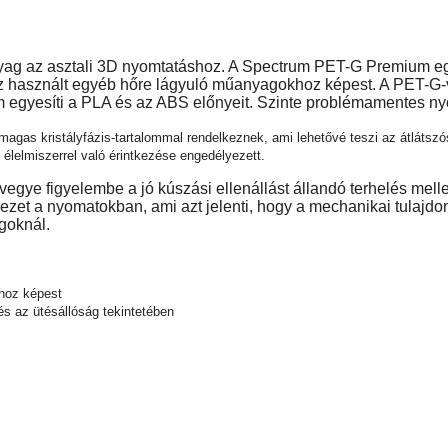
 az asztali 3D nyomtatáshoz. A Spectrum PET-G Premium egyik
asznált egyéb hőre lágyuló műanyagokhoz képest. A PET-G-vel
egyesíti a PLA és az ABS előnyeit. Szinte problémamentes nyomt
as kristályfázis-tartalommal rendelkeznek, ami lehetővé teszi az átlátszós
lelmiszerrel való érintkezése engedélyezett.
ye figyelembe a jó kúszási ellenállást állandó terhelés mellett
ezet a nyomatokban, ami azt jelenti, hogy a mechanikai tulaj
goknál.
khoz képest
s az ütésállóság tekintetében