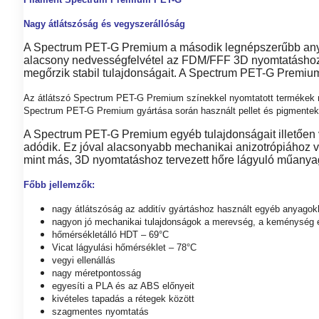
Nagy átlátszóság és vegyszerállóság
A Spectrum PET-G Premium a második legnépszerűbb anyag
alacsony nedvességfelvétel az FDM/FFF 3D nyomtatáshoz h
megőrzik stabil tulajdonságait. A Spectrum PET-G Premium 
Az átlátszó Spectrum PET-G Premium színekkel nyomtatott termékek mag
Spectrum PET-G Premium gyártása során használt pellet és pigmentek é
A Spectrum PET-G Premium egyéb tulajdonságait illetően veg
adódik. Ez jóval alacsonyabb mechanikai anizotrópiához v
mint más, 3D nyomtatáshoz tervezett hőre lágyuló műanya
Főbb jellemzők:
nagy átlátszóság az additív gyártáshoz használt egyéb anyago
nagyon jó mechanikai tulajdonságok a merevség, a keménység é
hőmérsékletálló HDT – 69°C
Vicat lágyulási hőmérséklet – 78°C
vegyi ellenállás
nagy méretpontosság
egyesíti a PLA és az ABS előnyeit
kivételes tapadás a rétegek között
szagmentes nyomtatás