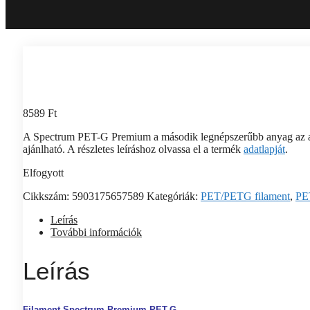
8589
Ft
A Spectrum PET-G Premium a második legnépszerűbb anyag az as
ajánlható. A részletes leíráshoz olvassa el a termék
adatlapját
.
Elfogyott
Cikkszám:
5903175657589
Kategóriák:
PET/PETG filament
,
PE
Leírás
További információk
Leírás
Filament Spectrum Premium PET-G