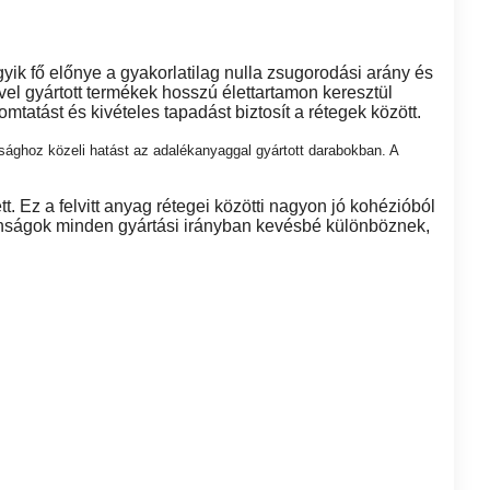
 fő előnye a gyakorlatilag nulla zsugorodási arány és
 gyártott termékek hosszú élettartamon keresztül
atást és kivételes tapadást biztosít a rétegek között.
ághoz közeli hatást az adalékanyaggal gyártott darabokban. A
. Ez a felvitt anyag rétegei közötti nagyon jó kohézióból
donságok minden gyártási irányban kevésbé különböznek,