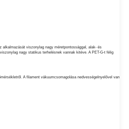
 alkalmazását viszonylag nagy méretpontossággal, alak- és
szonylag nagy statikus terhelésnek vannak kitéve. A PET-G-t félig
si hőmérsékletről. A filament vákuumcsomagolása nedvességelnyelővel van