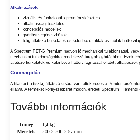
Alkalmazások:
vizuális és funkcionális prototípuskészítés
alkalmassági tesztelés
koncepciós modellek
gyártási segédeszközök
félig átlátszó burkolatok és különböző táblák és táblák háttérvi
A Spectrum PET-G Premium nagyon jó mechanikai tulajdonságai, vegys
mechanikai tulajdonságokkal rendelkező tárgyak gyártásához. Ezek leh
átlátszó burkolatok és különböző háttérvilágítással ellátott alkatrészek
Csomagolás
A filament a tiszta, átlátszó orsóra van feltekercselve. Minden orsó i
ellátva. A terméket környezetbarát módon, eredeti Spectrum Filaments
További információk
Tömeg
1,4 kg
Méretek
200 × 200 × 67 mm