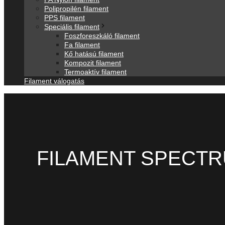
Polipropilén filament
PPS filament
Speciális filament
Foszforeszkáló filament
Fa filament
Kő hatású filament
Kompozit filament
Termoaktív filament
Filament válogatás
FILAMENT SPECTR