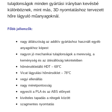
tulajdonságok minden gyártási irányban kevésbé
különböznek, mint más, 3D nyomtatáshoz tervezett
hőre lágyuló műanyagoknál.
Főbb jellemzők:
nagy átlátszóság az additív gyártáshoz használt egyéb
anyagokhoz képest
nagyon jó mechanikai tulajdonságok a merevség, a
keménység és az ütésállóság tekintetében
hőmérsékletálló HDT – 69°C
Vicat lágyulási hőmérséklet – 78°C
vegyi ellenállás
nagy méretpontosság
egyesíti a PLA és az ABS előnyeit
kivételes tapadás a rétegek között
szagmentes nyomtatás