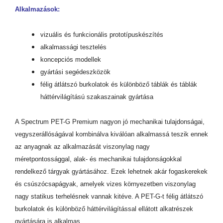
Alkalmazások:
vizuális és funkcionális prototípuskészítés
alkalmassági tesztelés
koncepciós modellek
gyártási segédeszközök
félig átlátszó burkolatok és különböző táblák és táblák
háttérvilágítású szakaszainak gyártása
A Spectrum PET-G Premium nagyon jó mechanikai tulajdonságai,
vegyszerállóságával kombinálva kiválóan alkalmassá teszik ennek
az anyagnak az alkalmazását viszonylag nagy
méretpontossággal, alak- és mechanikai tulajdonságokkal
rendelkező tárgyak gyártásához. Ezek lehetnek akár fogaskerekek
és csúszócsapágyak, amelyek vizes környezetben viszonylag
nagy statikus terhelésnek vannak kitéve. A PET-G-t félig átlátszó
burkolatok és különböző háttérvilágítással ellátott alkatrészek
gyártására is alkalmas.