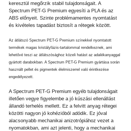
keresztül megőrzik stabil tulajdonságait. A
Spectrum PET-G Premium egyesíti a PLA és az
ABS előnyeit. Szinte problémamentes nyomtatást
és kivételes tapadást biztosít a rétegek között.
Az átlátszó Spectrum PET-G Premium színekkel nyomtatott
termékek magas kristályfázis-tartalommal rendelkeznek, ami
lehetővé teszi az átlátszósághoz közeli hatást az adalékanyaggal
gyártott darabokban. A Spectrum PET-G Premium gyártása során
használt pellet és pigmentek élelmiszerrel való érintkezése
engedélyezett.
A Spectrum PET-G Premium egyéb tulajdonságait
illetően vegye figyelembe a jó kúszási ellenállást
állandó terhelés mellett. Ez a felvitt anyag rétegei
közötti nagyon jó kohézióból adódik. Ez jóval
alacsonyabb mechanikai anizotrópiához vezet a
nyomatokban, ami azt jelenti, hogy a mechanikai