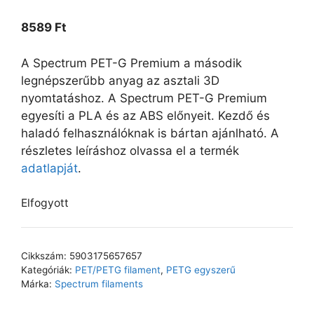
8589
Ft
A Spectrum PET-G Premium a második
legnépszerűbb anyag az asztali 3D
nyomtatáshoz. A Spectrum PET-G Premium
egyesíti a PLA és az ABS előnyeit. Kezdő és
haladó felhasználóknak is bártan ajánlható. A
részletes leíráshoz olvassa el a termék
adatlapját
.
Elfogyott
Cikkszám:
5903175657657
Kategóriák:
PET/PETG filament
,
PETG egyszerű
Márka:
Spectrum filaments