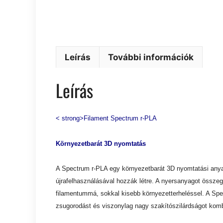
Leírás
További információk
Leírás
< strong>Filament Spectrum r-PLA
Környezetbarát 3D nyomtatás
A Spectrum r-PLA egy környezetbarát 3D nyomtatási anyag
újrafelhasználásával hozzák létre. A nyersanyagot összeg
filamentummá, sokkal kisebb környezetterheléssel. A Sp
zsugorodást és viszonylag nagy szakítószilárdságot kombi