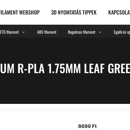
FILAMENT WEBSHOP
3D NYOMTATÁS TIPPEK
KAPCSOLA
ETG filament
ABS filament
Rugalmas filament
Egyéb és sp
UM R-PLA 1.75MM LEAF GREE
8699
Ft