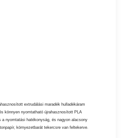
ahasznosított extrudálási maradék hulladékáram
ű és könnyen nyomtatható újrahasznosított PLA
és a nyomtatási hatékonyság, és nagyon alacsony
npapír, környezetbarát tekercsre van feltekerve.