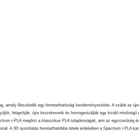
, amely illeszkedik egy fenntarthatósági kezdeményezésbe. A szálat az újr
yűjtik, felaprítják, újra összekeverik és homogenizálják egy kiváló minőség
ectrum r-PLA megőrzi a klasszikus PLA tulajdonságait, ami az egyszerűség 
nál. A 3D nyomtatás fenntarthatóbbá tétele érdekében a Spectrum r-PLA karto