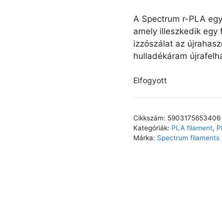
A Spectrum r-PLA egy
amely illeszkedik eg
izzószálat az újrahas
hulladékáram újrafelh
Elfogyott
Cikkszám:
5903175653406
Kategóriák:
PLA filament
,
P
Márka:
Spectrum filaments