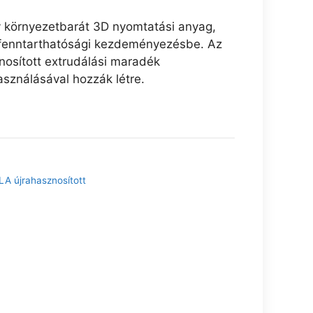
 környezetbarát 3D nyomtatási anyag,
y fenntarthatósági kezdeményezésbe. Az
znosított extrudálási maradék
asználásával hozzák létre.
LA újrahasznosított