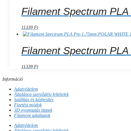
Filament Spectrum PL
11339
Ft
Filament Spectrum PL
11339
Ft
Információ
Adatvédelem
Általános szerződési feltételek
Szállítás és kézbesítés
Fizetési módok
3D nyomtatás tippek
Filament adatlapok
Adatvédelem
Általános szerződési feltételek