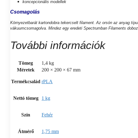
koncepcionális modellek
Csomagolás
Környezetbarát kartondobra tekercselt filament. Az orsón az anyag típ
vákuumcsomagolva. Mindez egy eredeti Spectrumban Filaments doboz
További információk
Tömeg
1,4 kg
Méretek
200 × 200 × 67 mm
Termékcsalád
rPLA
Nettó tömeg
1 kg
Szín
Fehér
Átmérő
1,75 mm