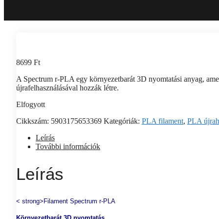
8699
Ft
A Spectrum r-PLA egy környezetbarát 3D nyomtatási anyag, amely 
újrafelhasználásával hozzák létre.
Elfogyott
Cikkszám:
5903175653369
Kategóriák:
PLA filament
,
PLA újrah
Leírás
További információk
Leírás
< strong>Filament Spectrum r-PLA
Környezetbarát 3D nyomtatás