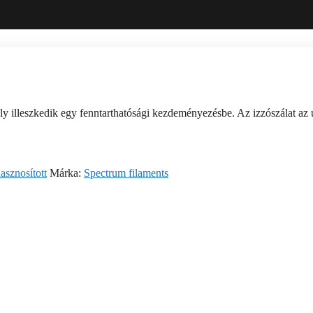
illeszkedik egy fenntarthatósági kezdeményezésbe. Az izzószálat az ú
asznosított
Márka:
Spectrum filaments