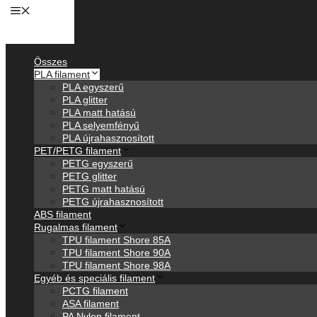
Anyagok
Összes
PLA filament
PLA egyszerű
PLA glitter
PLA matt hatású
PLA selyemfényű
PLA újrahasznosított
PET/PETG filament
PETG egyszerű
PETG glitter
PETG matt hatású
PETG újrahasznosított
ABS filament
Rugalmas filament
TPU filament Shore 85A
TPU filament Shore 90A
TPU filament Shore 98A
Egyéb és speciális filament
PCTG filament
ASA filament
PA Nylon filament