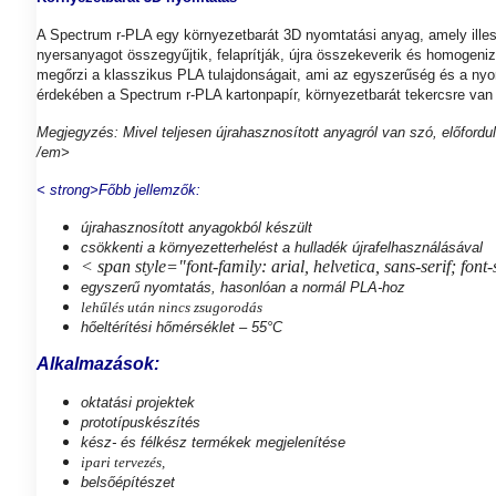
A Spectrum r-PLA egy környezetbarát 3D nyomtatási anyag, amely illes
nyersanyagot összegyűjtik, felaprítják, újra összekeverik és homogen
megőrzi a klasszikus PLA tulajdonságait, ami az egyszerűség és a nyo
érdekében a Spectrum r-PLA kartonpapír, környezetbarát tekercsre van 
Megjegyzés: Mivel teljesen újrahasznosított anyagról van szó, előfordu
/em>
< strong>Főbb jellemzők:
újrahasznosított anyagokból készült
csökkenti a környezetterhelést a hulladék újrafelhasználásával
< span style="font-family: arial, helvetica, sans-serif; font
egyszerű nyomtatás, hasonlóan a normál PLA-hoz
lehűlés után nincs zsugorodás
hőeltérítési hőmérséklet – 55°C
Alkalmazások:
oktatási projektek
prototípuskészítés
kész- és félkész termékek megjelenítése
ipari tervezés,
belsőépítészet