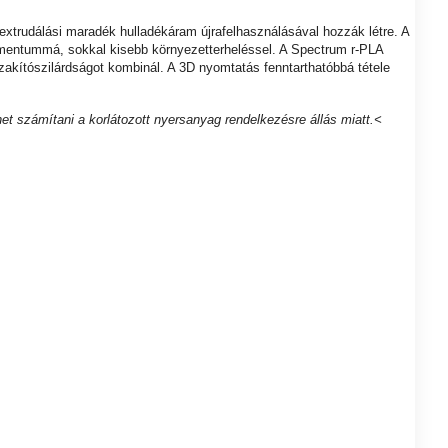
xtrudálási maradék hulladékáram újrafelhasználásával hozzák létre. A
lamentummá, sokkal kisebb környezetterheléssel. A Spectrum r-PLA
akítószilárdságot kombinál. A 3D nyomtatás fenntarthatóbbá tétele
het számítani a korlátozott nyersanyag rendelkezésre állás miatt.<