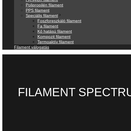
Polipropilén filament
PPS filament
Speciális filament
Foszforeszkáló filament
Fa filament
Kő hatású filament
Kompozit filament
Termoaktív filament
Filament válogatás
FILAMENT SPECTRUM