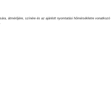
usára, átmérőjére, színére és az ajánlott nyomtatási hőmérsékletre vonatkozó
.