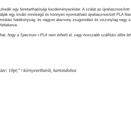
zkedik egy fenntarthatósági kezdeményezésbe. A szálat az újrahasznosított e
izálják egy kiváló minőségű és könnyen nyomtatható újrahasznosított PLA fi
mtatási hatékonyság, és nagyon alacsony zsugorodást és viszonylag nagy sz
feltekerve.
lhat, hogy a Spectrum r-PLA nem érhető el, vagy hosszabb szállítási időre le
-size: 10pt;">
környezetbarát, kartondoboz