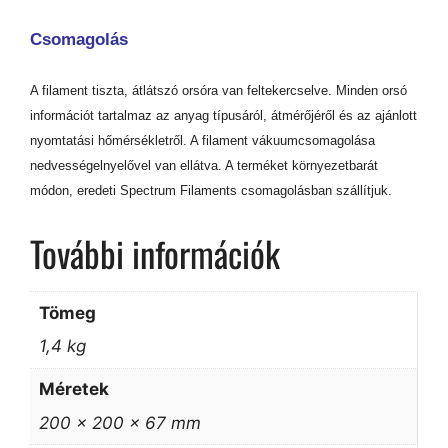
Csomagolás
A filament tiszta, átlátszó orsóra van feltekercselve. Minden orsó
információt tartalmaz az anyag típusáról, átmérőjéről és az ajánlott
nyomtatási hőmérsékletről. A filament vákuumcsomagolása
nedvességelnyelővel van ellátva. A terméket környezetbarát
módon, eredeti Spectrum Filaments csomagolásban szállítjuk.
További információk
Tömeg
1,4 kg
Méretek
200 × 200 × 67 mm