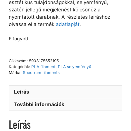
esztétikus tulajdonságokkal, selyemfényű,
szatén jellegű megjelenést kölcsönöz a
nyomtatott darabnak. A részletes leíráshoz
olvassa el a termék
adatlapját
.
Elfogyott
Cikkszám:
5903175652195
Kategóriák:
PLA filament
,
PLA selyemfényű
Márka:
Spectrum filaments
Leírás
További információk
Leírás