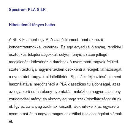
Spectrum PLA SILK
Hihetetlenül fényes hatás
A SILK Filament egy PLA-alapú filament, amit színező
koncentrátumokkal kevernek. Ez egy egyedülálló anyag, rendkívül
esztétikus tulajdonságokkal, selyemfényű, szatén jellegű
megjelenést kölcsönöz a darabnak A nyomtatott tárgyak felületi
szatén textúrája nagymértékben csökkenti a rétegek láthatóságát
a nyomtatott tárgyak oldalfelületén. Speciális fejlesztésű pigment
használatával megőrizhető a PLA klasszikus tulajdonságai, azaz
az egyszerű és hatékony nyomtatás, miközben nagyon alacsony
zsugorodási arányt és viszonylag nagy szakítószilárdságot érünk
el. Így ez az anyag azoknak készült, akik értékelik az egyszerű
nyomtatást és a nagyon magas esztétikai tulajdonságokat várnak
el.