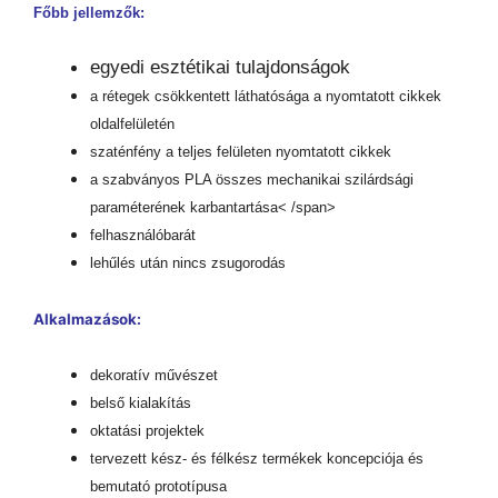
Főbb jellemzők:
egyedi esztétikai tulajdonságok
a rétegek csökkentett láthatósága a nyomtatott cikkek
oldalfelületén
szaténfény a teljes felületen nyomtatott cikkek
a szabványos PLA összes mechanikai szilárdsági
paraméterének karbantartása< /span>
felhasználóbarát
lehűlés után nincs zsugorodás
Alkalmazások:
dekoratív művészet
belső kialakítás
oktatási projektek
tervezett kész- és félkész termékek koncepciója és
bemutató prototípusa