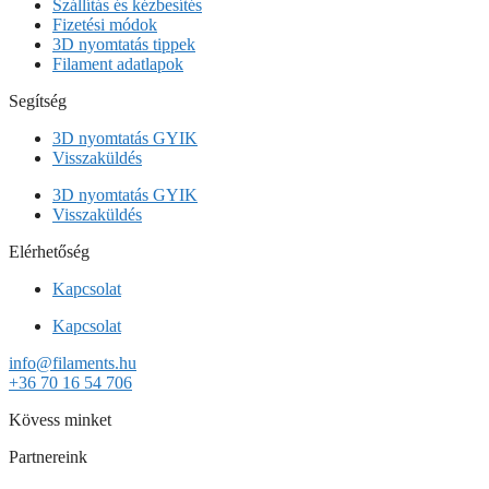
Szállítás és kézbesítés
Fizetési módok
3D nyomtatás tippek
Filament adatlapok
Segítség
3D nyomtatás GYIK
Visszaküldés
3D nyomtatás GYIK
Visszaküldés
Elérhetőség
Kapcsolat
Kapcsolat
info@filaments.hu
+36 70 16 54 706
Kövess minket
Partnereink