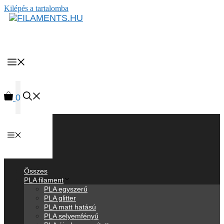
Kilépés a tartalomba
MENU
0
Anyagok
Összes
PLA filament
PLA egyszerű
PLA glitter
PLA matt hatású
PLA selyemfényű