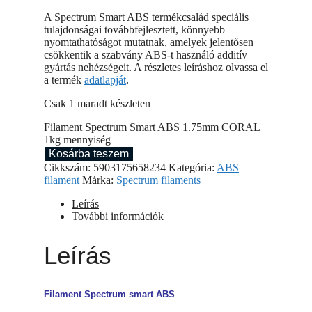
A Spectrum Smart ABS termékcsalád speciális
tulajdonságai továbbfejlesztett, könnyebb
nyomtathatóságot mutatnak, amelyek jelentősen
csökkentik a szabvány ABS-t használó additív
gyártás nehézségeit. A részletes leíráshoz olvassa el
a termék
adatlapját
.
Csak 1 maradt készleten
Filament Spectrum Smart ABS 1.75mm CORAL
1kg mennyiség
Kosárba teszem
Cikkszám:
5903175658234
Kategória:
ABS
filament
Márka:
Spectrum filaments
Leírás
További információk
Leírás
Filament Spectrum smart ABS