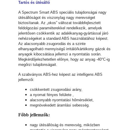
Tartós és ütésálló
A Spectrum Smart ABS speciális tulajdonságai nagy
ütésállóságot és viszonylag nagy merevséget
biztosítanak. Az „okos” változat továbbfejlesztett
feldolgozási paraméterekkel rendelkezik, amelyek
jelentősen csökkentik az adalékanyag-gyártással járó
nehézségeket a standard ABS használatához képest.
Az alacsonyabb zsugorodás és a szinte
elhanyagolható mennyiségű irritáló/kártékony gázok és
anyagok kibocsátása jellemzi a nyomtatás során.
Megkérdőjelezhetetlen előnye, hogy az anyag -40°C-ig
megőrzi tulajdonságait.
A szabványos ABS-hez képest az intelligens ABS
jellemzői:
csökkentett zsugorodási arány,
a nyomat fényes felülete ,
alacsonyabb nyomtatási hőmérséklet,
megnövekedett áramlási sebesség.
Főbb jellemzők:
nagy ütésállóság és merevség, miközben