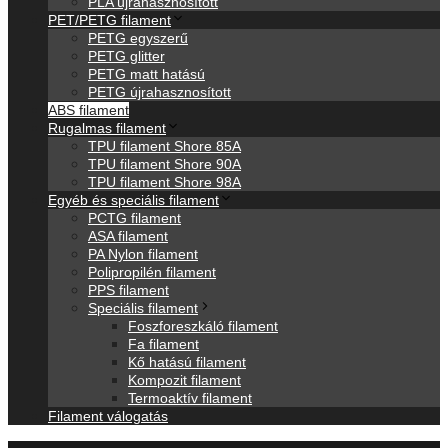
PLA újrahasznosított
PET/PETG filament
PETG egyszerű
PETG glitter
PETG matt hatású
PETG újrahasznosított
ABS filament
Rugalmas filament
TPU filament Shore 85A
TPU filament Shore 90A
TPU filament Shore 98A
Egyéb és speciális filament
PCTG filament
ASA filament
PA Nylon filament
Polipropilén filament
PPS filament
Speciális filament
Foszforeszkáló filament
Fa filament
Kő hatású filament
Kompozit filament
Termoaktív filament
Filament válogatás