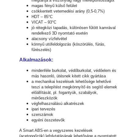
megtartja a viszonylag nagy méretpontosságot
magas fényű külső felület
csökkentett vetemedési arány (0,5-0,7%)
HDT – 85°C
VICAT – 93°C
jó rétegközi tapadás, különösen fűtött kamrával
rendelkező 3D nyomtató esetén
alacsony vízfelvétel
könnyű utófeldolgozás (köszörülés, fúrás,
fűrészelés)
Alkalmazások:
mindenféle burkolat, védőburkolat, védőelem és
más hasonló, ütésnek kitett cikk gyártása
a mechanikai kezelések lehetősége lehetővé
teszi a telepítést megkönnyítő és segítő elemek
előállítását, pl. fogantyúk, szabályok,
mérőeszközök
végfelhasználású alkatrészek
ipari tervezés
szerszámok
egyéni összetevők
A Smart ABS-en a vegyszeres kezelések
(acetongőzök) lefolytatásának lehetősége a nyomtatott