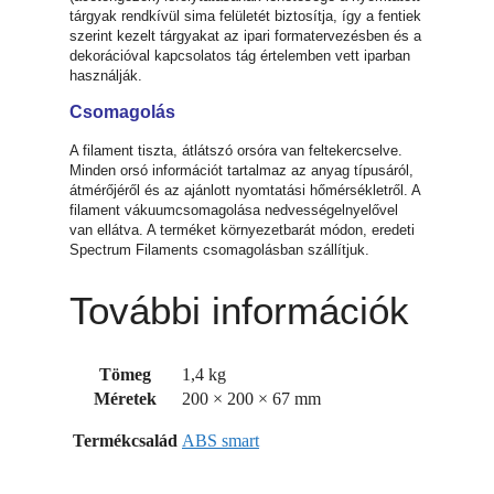
tárgyak rendkívül sima felületét biztosítja, így a fentiek
szerint kezelt tárgyakat az ipari formatervezésben és a
dekorációval kapcsolatos tág értelemben vett iparban
használják.
Csomagolás
A filament tiszta, átlátszó orsóra van feltekercselve.
Minden orsó információt tartalmaz az anyag típusáról,
átmérőjéről és az ajánlott nyomtatási hőmérsékletről. A
filament vákuumcsomagolása nedvességelnyelővel
van ellátva. A terméket környezetbarát módon, eredeti
Spectrum Filaments csomagolásban szállítjuk.
További információk
Tömeg
1,4 kg
Méretek
200 × 200 × 67 mm
Termékcsalád
ABS smart