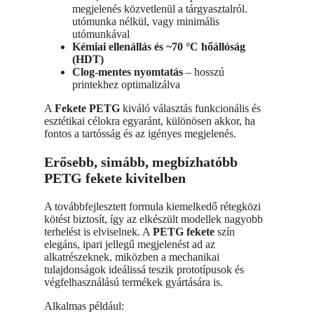
megjelenés közvetlenül a tárgyasztalról.
utómunka nélkül, vagy minimális
utómunkával
Kémiai ellenállás és ~70 °C hőállóság
(HDT)
Clog-mentes nyomtatás
– hosszú
printekhez optimalizálva
A
Fekete PETG
kiváló választás funkcionális és
esztétikai célokra egyaránt, különösen akkor, ha
fontos a tartósság és az igényes megjelenés.
Erősebb, simább, megbízhatóbb
PETG fekete kivitelben
A továbbfejlesztett formula kiemelkedő rétegközi
kötést biztosít, így az elkészült modellek nagyobb
terhelést is elviselnek. A
PETG fekete
szín
elegáns, ipari jellegű megjelenést ad az
alkatrészeknek, miközben a mechanikai
tulajdonságok ideálissá teszik prototípusok és
végfelhasználású termékek gyártására is.
Alkalmas például: