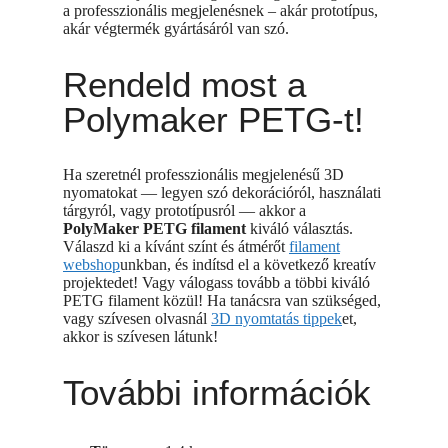
a professzionális megjelenésnek – akár prototípus,
akár végtermék gyártásáról van szó.
Rendeld most a
Polymaker PETG-t!
Ha szeretnél professzionális megjelenésű 3D
nyomatokat — legyen szó dekorációról, használati
tárgyról, vagy prototípusról — akkor a
PolyMaker PETG filament
kiváló választás.
Válaszd ki a kívánt színt és átmérőt
filament
webshop
unkban, és indítsd el a következő kreatív
projektedet! Vagy válogass tovább a többi kiváló
PETG filament közül! Ha tanácsra van szükséged,
vagy szívesen olvasnál
3D nyomtatás tippek
et,
akkor is szívesen látunk!
További információk