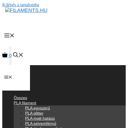
Kilépés a tartalomba
MENU
0
Anyagok
Összes
PLA filament
PLA egyszerű
PLA glitter
PLA matt hatású
PLA selyemfényű