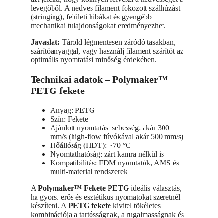
levegőből. A nedves filament fokozott szálhúzást
(stringing), felületi hibákat és gyengébb
mechanikai tulajdonságokat eredményezhet.
Javaslat:
Tárold légmentesen záródó tasakban,
szárítóanyaggal, vagy használj filament szárítót az
optimális nyomtatási minőség érdekében.
Technikai adatok – Polymaker™
PETG fekete
Anyag: PETG
Szín: Fekete
Ajánlott nyomtatási sebesség: akár 300
mm/s (high-flow fúvókával akár 500 mm/s)
Hőállóság (HDT): ~70 °C
Nyomtathatóság: zárt kamra nélkül is
Kompatibilitás: FDM nyomtatók, AMS és
multi-material rendszerek
A
Polymaker™ Fekete PETG
ideális választás,
ha gyors, erős és esztétikus nyomatokat szeretnél
készíteni. A
PETG fekete
kivitel tökéletes
kombinációja a tartósságnak, a rugalmasságnak és