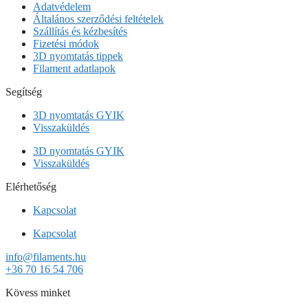
Adatvédelem
Általános szerződési feltételek
Szállítás és kézbesítés
Fizetési módok
3D nyomtatás tippek
Filament adatlapok
Segítség
3D nyomtatás GYIK
Visszaküldés
3D nyomtatás GYIK
Visszaküldés
Elérhetőség
Kapcsolat
Kapcsolat
info@filaments.hu
+36 70 16 54 706
Kövess minket