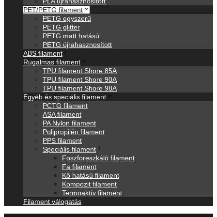
PLA újrahasznosított
PET/PETG filament
PETG egyszerű
PETG glitter
PETG matt hatású
PETG újrahasznosított
ABS filament
Rugalmas filament
TPU filament Shore 85A
TPU filament Shore 90A
TPU filament Shore 98A
Egyéb és speciális filament
PCTG filament
ASA filament
PA Nylon filament
Polipropilén filament
PPS filament
Speciális filament
Foszforeszkáló filament
Fa filament
Kő hatású filament
Kompozit filament
Termoaktív filament
Filament válogatás