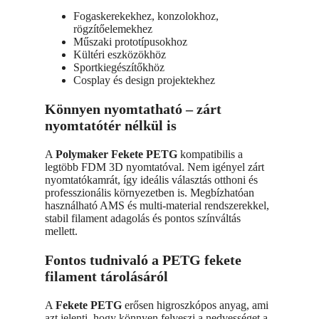
Fogaskerekekhez, konzolokhoz,
rögzítőelemekhez
Műszaki prototípusokhoz
Kültéri eszközökhöz
Sportkiegészítőkhöz
Cosplay és design projektekhez
Könnyen nyomtatható – zárt
nyomtatótér nélkül is
A
Polymaker Fekete PETG
kompatibilis a
legtöbb FDM 3D nyomtatóval. Nem igényel zárt
nyomtatókamrát, így ideális választás otthoni és
professzionális környezetben is. Megbízhatóan
használható AMS és multi-material rendszerekkel,
stabil filament adagolás és pontos színváltás
mellett.
Fontos tudnivaló a PETG fekete
filament tárolásáról
A
Fekete PETG
erősen higroszkópos anyag, ami
azt jelenti, hogy könnyen felveszi a nedvességet a