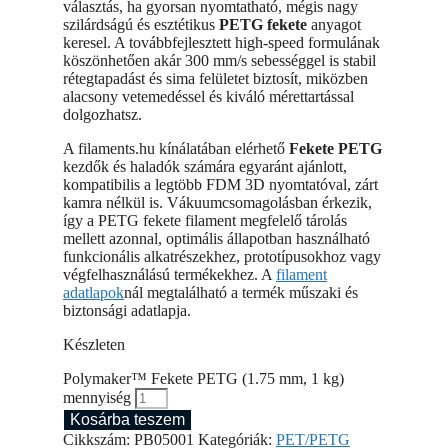
választás, ha gyorsan nyomtatható, mégis nagy
szilárdságú és esztétikus
PETG fekete
anyagot
keresel. A továbbfejlesztett high-speed formulának
köszönhetően akár 300 mm/s sebességgel is stabil
rétegtapadást és sima felületet biztosít, miközben
alacsony vetemedéssel és kiváló mérettartással
dolgozhatsz.
A filaments.hu kínálatában elérhető
Fekete PETG
kezdők és haladók számára egyaránt ajánlott,
kompatibilis a legtöbb FDM 3D nyomtatóval, zárt
kamra nélkül is. Vákuumcsomagolásban érkezik,
így a PETG fekete filament megfelelő tárolás
mellett azonnal, optimális állapotban használható
funkcionális alkatrészekhez, prototípusokhoz vagy
végfelhasználású termékekhez. A
filament
adatlapok
nál megtalálható a termék műszaki és
biztonsági adatlapja.
Készleten
Polymaker™ Fekete PETG (1.75 mm, 1 kg)
mennyiség
Kosárba teszem
Cikkszám:
PB05001
Kategóriák:
PET/PETG