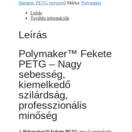
filament
,
PETG egyszerű
Márka:
Polymaker
Leírás
További információk
Leírás
Polymaker™ Fekete
PETG – Nagy
sebesség,
kiemelkedő
szilárdság,
professzionális
minőség
A
Polymaker™ Fekete PETG
egy új generációs,