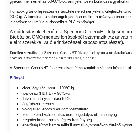
gyakran nem éri el az 50-60°C-ot, ami jelentősen korlátozza gyakorlati 
Hónapokig tartó fejlesztés és tesztelés eredményeként kifejlesztettün
90°C-ig. A termikus tulajdonságok javítása mellett a műanyag eredeti
jelentősen felülmúlja a klasszikus PLA minőséget.
A módosítások ellenére a Spectrum GreenyHT teljesen bio
Biobázisa GMO-mentes forrásokból származik. Az anyag megf
élelmiszerekkel való érintkezéssel kapcsolatos részét).
Emellett vizuálisan a Spectrum GreenyHT filamenttel nyomtatott darabokat a f
növelve a nyomtatott darabok esztétikai megjelenését.
A Spectrum GreenyHT filament olyan felhasználók számára készült, akik
Előnyök
Vicat lágyulási pont – 100°C-ig
hőállóság (HDT B) – 90°C-ig
durva, matt nyomtatási felület
lágyítószer-mentes
biológiailag lebomló és komposztálható
élelmiszerrel való érintkezésre engedélyezett alapanyag
megnövekedett merevség és keménység
lehetőség fűtött kamra nélküli asztali nyomtatókon történő nyom