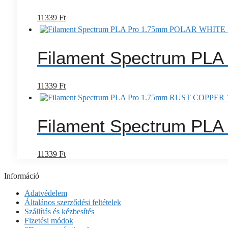
11339
Ft
Filament Spectrum PL
11339
Ft
Filament Spectrum PL
11339
Ft
Információ
Adatvédelem
Általános szerződési feltételek
Szállítás és kézbesítés
Fizetési módok