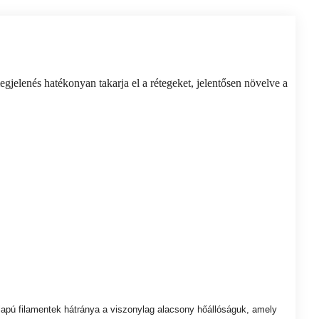
gjelenés hatékonyan takarja el a rétegeket, jelentősen növelve a
apú filamentek hátránya a viszonylag alacsony hőállóságuk, amely