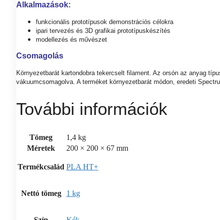
Alkalmazások:
funkcionális prototípusok demonstrációs célokra
ipari tervezés és 3D grafikai prototípuskészítés
modellezés és művészet
Csomagolás
Környezetbarát kartondobra tekercselt filament. Az orsón az anyag típ
vákuumcsomagolva. A terméket környezetbarát módon, eredeti Spectru
További információk
Tömeg
1,4 kg
Méretek
200 × 200 × 67 mm
Termékcsalád
PLA HT+
Nettó tömeg
1 kg
Szín
Kék