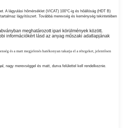
tet. A lágyulási hőmérséklet (VICAT) 100°C-ig és hőállóság (HDT B)
m tartalmaz lágyítószert. Továbbá merevség és keménység tekintetében
bványban meghatározott ipari körülmények között.
bbi információkért lásd az anyag műszaki adatlapjának
enség és a matt megjelenés hatékonyan takarja el a rétegeket, jelentősen
, nagy merevséggel és matt, durva felülettel kell rendelkeznie.