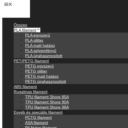
Anyagok
Összes
PLA filament
PLA egyszerű
PLA glitter
PLA matt hatású
PLA selyemfényű
PLA újrahasznosított
PET/PETG filament
PETG egyszerű
PETG glitter
PETG matt hatású
PETG újrahasznosított
ABS filament
Rugalmas filament
TPU filament Shore 85A
TPU filament Shore 90A
TPU filament Shore 98A
Egyéb és speciális filament
PCTG filament
ASA filament
PA Nylon filament