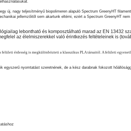
felhasználásukat.
k egy új, nagy teljesítményű biopolimeren alapuló Spectrum GreenyHT filamen
 mechanikai jellemzőitől sem akartunk eltérni, ezért a Spectrum GreenyHT ne
lógiailag lebontható és komposztálható marad az EN 13432 sza
elel az élelmiszerekkel való érintkezés feltételeinek is (tová
elületi érdesség is megkülönbözteti a klasszikus PLA társaitól. A felületi egyenetl
 egyszerű nyomtatást szeretnének, de a kész darabnak fokozott hőállósággal
tatáshoz