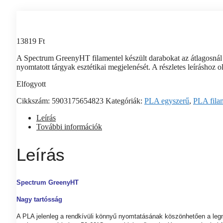
13819
Ft
A Spectrum GreenyHT filamentel készült darabokat az átlagosnál na
nyomtatott tárgyak esztétikai megjelenését. A részletes leíráshoz 
Elfogyott
Cikkszám:
5903175654823
Kategóriák:
PLA egyszerű
,
PLA fila
Leírás
További információk
Leírás
Spectrum GreenyHT
Nagy tartósság
A PLA jelenleg a rendkívüli könnyű nyomtatásának köszönhetően a leg