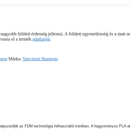
gyobb felületi érdesség jellemzi. A felületi egyenetlenség és a matt me
olvassa el a termék
adatlapját
.
ment
Márka:
Spectrum filaments
népszerűbb az FDM technológia felhasználói körében. A hagyományos PLA-al