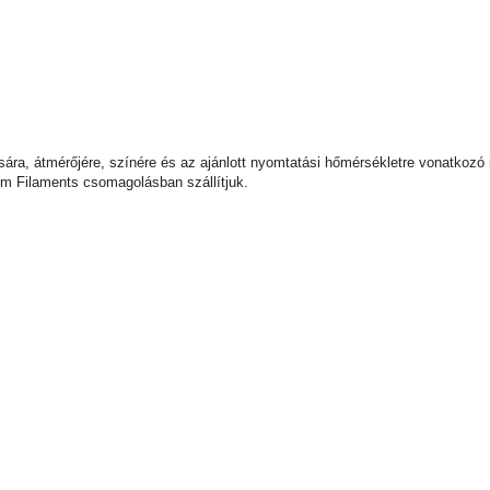
usára, átmérőjére, színére és az ajánlott nyomtatási hőmérsékletre vonatkozó
m Filaments csomagolásban szállítjuk.