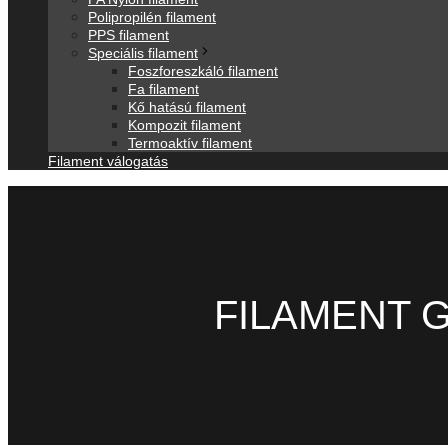
Polipropilén filament
PPS filament
Speciális filament
Foszforeszkáló filament
Fa filament
Kő hatású filament
Kompozit filament
Termoaktív filament
Filament válogatás
FILAMENT 