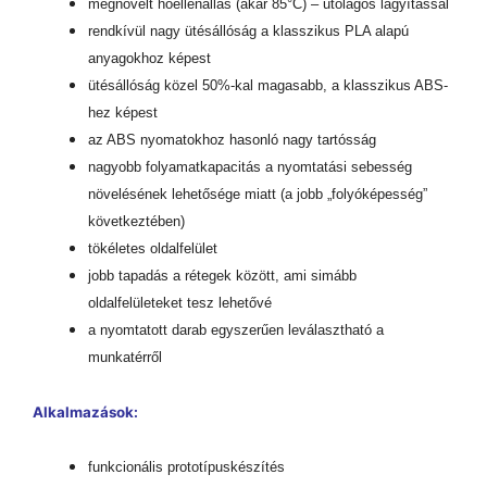
megnövelt hőellenállás (akár 85°C) – utólagos lágyítással
rendkívül nagy ütésállóság a klasszikus PLA alapú
anyagokhoz képest
ütésállóság közel 50%-kal magasabb, a klasszikus ABS-
hez képest
az ABS nyomatokhoz hasonló nagy tartósság
nagyobb folyamatkapacitás a nyomtatási sebesség
növelésének lehetősége miatt (a jobb „folyóképesség”
következtében)
tökéletes oldalfelület
jobb tapadás a rétegek között, ami simább
oldalfelületeket tesz lehetővé
a nyomtatott darab egyszerűen leválasztható a
munkatérről
Alkalmazások:
funkcionális prototípuskészítés