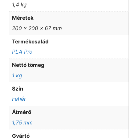
1,4 kg
Méretek
200 × 200 × 67 mm
Termékcsalád
PLA Pro
Nettó tömeg
1 kg
Szín
Fehér
Átmérő
1,75 mm
Gyártó