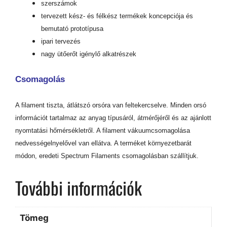
szerszámok
tervezett kész- és félkész termékek koncepciója és
bemutató prototípusa
ipari tervezés
nagy ütőerőt igénylő alkatrészek
Csomagolás
A filament tiszta, átlátszó orsóra van feltekercselve. Minden orsó
információt tartalmaz az anyag típusáról, átmérőjéről és az ajánlott
nyomtatási hőmérsékletről. A filament vákuumcsomagolása
nedvességelnyelővel van ellátva. A terméket környezetbarát
módon, eredeti Spectrum Filaments csomagolásban szállítjuk.
További információk
Tömeg