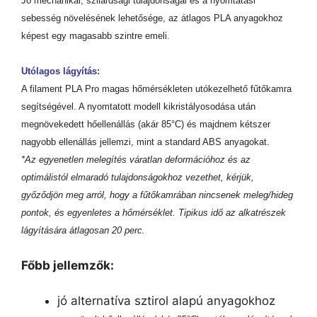
Jó mechanikai, szilárdsági tulajdonságai és a nyomtatási
sebesség növelésének lehetősége, az átlagos PLA anyagokhoz
képest egy magasabb szintre emeli.
Utólagos lágyítás:
A filament PLA Pro magas hőmérsékleten utókezelhető fűtőkamra
segítségével. A nyomtatott modell kikristályosodása után
megnövekedett hőellenállás (akár 85°C) és majdnem kétszer
nagyobb ellenállás jellemzi, mint a standard ABS anyagokat.
*Az egyenetlen melegítés váratlan deformációhoz és az
optimálistól elmaradó tulajdonságokhoz vezethet, kérjük,
győződjön meg arról, hogy a fűtőkamrában nincsenek meleg/hideg
pontok, és egyenletes a hőmérséklet. Tipikus idő az alkatrészek
lágyítására átlagosan 20 perc.
Főbb jellemzők:
jó alternatíva sztirol alapú anyagokhoz