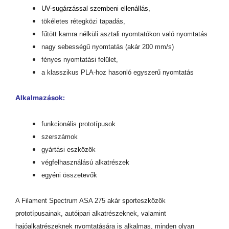
UV-sugárzással szembeni ellenállás,
tökéletes rétegközi tapadás,
fűtött kamra nélküli asztali nyomtatókon való nyomtatás
nagy sebességű nyomtatás (akár 200 mm/s)
fényes nyomtatási felület,
a klasszikus PLA-hoz hasonló egyszerű nyomtatás
Alkalmazások:
funkcionális prototípusok
szerszámok
gyártási eszközök
végfelhasználású alkatrészek
egyéni összetevők
A Filament Spectrum ASA 275 akár sporteszközök
prototípusainak, autóipari alkatrészeknek, valamint
hajóalkatrészeknek nyomtatására is alkalmas, minden olyan