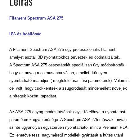
Leírás
Filament Spectrum ASA 275
UV- és hőállóság
A Filament Spectrum ASA 275 egy professzionális filament,
amelyet asztali 3D nyomtatókhoz terveztek és optimalizáltak.
A Spectrum ASA 275 összetételét speciálisan úgy módosították,
hogy az anyag rugalmasabbá váljon, emellett könnyen
nyomtatható maradjon ( megfelelő áramlási paraméterek). Valamint
cél volt, hogy csökkentsék a zsugorodását mindemellett növeljék
a rétegek közötti tapadást.
Az ASA 275 anyag módosításának egyik fő előnye a nyomtatási
paraméterek egyszerűsége. A Spectrum ASA 275 műszaki anyag
szinte ugyanolyan egyszerűen nyomtatható, mint a Premium PLA.
Ez lehetővé teszi nagyméretű modellek gyártását a hűtés utáni