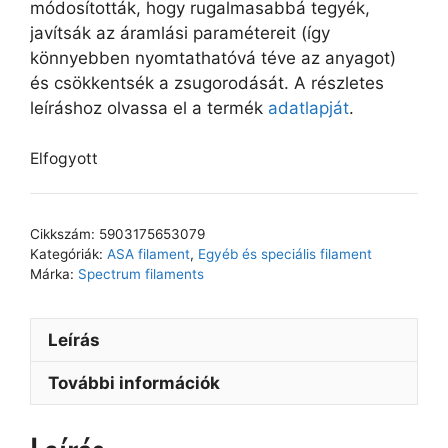
módosították, hogy rugalmasabbá tegyék,
javítsák az áramlási paramétereit (így
könnyebben nyomtathatóvá téve az anyagot)
és csökkentsék a zsugorodását. A részletes
leíráshoz olvassa el a termék
adatlapját
.
Elfogyott
Cikkszám:
5903175653079
Kategóriák:
ASA filament
,
Egyéb és speciális filament
Márka:
Spectrum filaments
Leírás
További információk