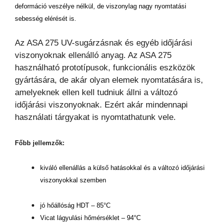
deformáció veszélye nélkül, de viszonylag nagy nyomtatási
sebesség elérését is.
Az ASA 275 UV-sugárzásnak és egyéb időjárási
viszonyoknak ellenálló anyag. Az ASA 275
használható prototípusok, funkcionális eszközök
gyártására, de akár olyan elemek nyomtatására is,
amelyeknek ellen kell tudniuk állni a változó
időjárási viszonyoknak. Ezért akár mindennapi
használati tárgyakat is nyomtathatunk vele.
Főbb jellemzők:
kiváló ellenállás a külső hatásokkal és a változó időjárási
viszonyokkal szemben
jó hőállóság HDT – 85°C
Vicat lágyulási hőmérséklet – 94°C