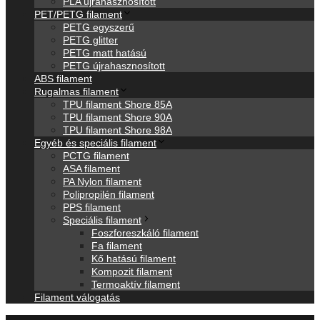
PLA újrahasznosított
PET/PETG filament
PETG egyszerű
PETG glitter
PETG matt hatású
PETG újrahasznosított
ABS filament
Rugalmas filament
TPU filament Shore 85A
TPU filament Shore 90A
TPU filament Shore 98A
Egyéb és speciális filament
PCTG filament
ASA filament
PA Nylon filament
Polipropilén filament
PPS filament
Speciális filament
Foszforeszkáló filament
Fa filament
Kő hatású filament
Kompozit filament
Termoaktív filament
Filament válogatás