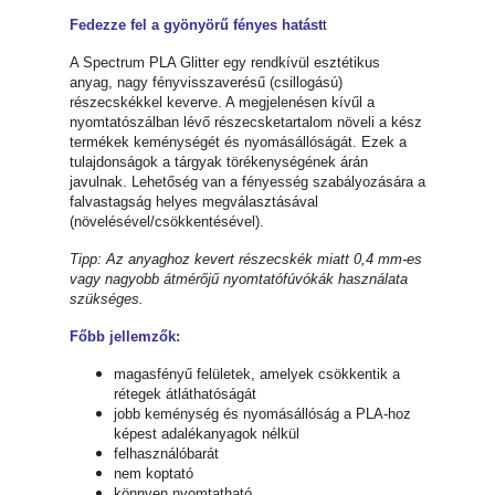
Fedezze fel a gyönyörű fényes hatást
t
A Spectrum PLA Glitter egy rendkívül esztétikus
anyag, nagy fényvisszaverésű (csillogású)
részecskékkel keverve. A megjelenésen kívűl a
nyomtatószálban lévő részecsketartalom növeli a kész
termékek keménységét és nyomásállóságát. Ezek a
tulajdonságok a tárgyak törékenységének árán
javulnak. Lehetőség van a fényesség szabályozására a
falvastagság helyes megválasztásával
(növelésével/csökkentésével).
Tipp: Az anyaghoz kevert részecskék miatt 0,4 mm-es
vagy nagyobb átmérőjű nyomtatófúvókák használata
szükséges.
Főbb jellemzők:
magasfényű felületek, amelyek csökkentik a
rétegek átláthatóságát
jobb keménység és nyomásállóság a PLA-hoz
képest adalékanyagok nélkül
felhasználóbarát
nem koptató
könnyen nyomtatható