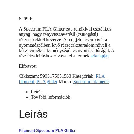
6299
Ft
A Spectrum PLA Glitter egy rendkívül esztétikus
anyag, nagy fényvisszaverésű (csillogású)
részecskékkel keverve. A megjelenésen kívűl a
nyomtatószálban lévő részecsketartalom növeli a
kész termékek keménységét és nyomásállóságát. A
részletes leíráshoz olvassa el a termék
adatlapját
.
Elfogyott
Cikkszám:
5903175651563
Kategóriák:
PLA
filament
,
PLA glitter
Márka:
Spectrum filaments
Leírás
További információk
Leírás
Filament Spectrum PLA Glitter