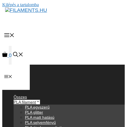
Kilépés a tartalomba
MENU
0
Anyagok
Összes
PLA filament
PLA egyszerű
PLA glitter
PLA matt hatású
PLA selyemfényű