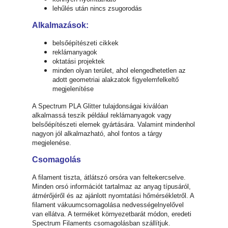
lehűlés után nincs zsugorodás
Alkalmazások:
belsőépítészeti cikkek
reklámanyagok
oktatási projektek
minden olyan terület, ahol elengedhetetlen az
adott geometriai alakzatok figyelemfelkeltő
megjelenítése
A Spectrum PLA Glitter tulajdonságai kiválóan
alkalmassá teszik például reklámanyagok vagy
belsőépítészeti elemek gyártására. Valamint mindenhol
nagyon jól alkalmazható, ahol fontos a tárgy
megjelenése.
Csomagolás
A filament tiszta, átlátszó orsóra van feltekercselve.
Minden orsó információt tartalmaz az anyag típusáról,
átmérőjéről és az ajánlott nyomtatási hőmérsékletről. A
filament vákuumcsomagolása nedvességelnyelővel
van ellátva. A terméket környezetbarát módon, eredeti
Spectrum Filaments csomagolásban szállítjuk.