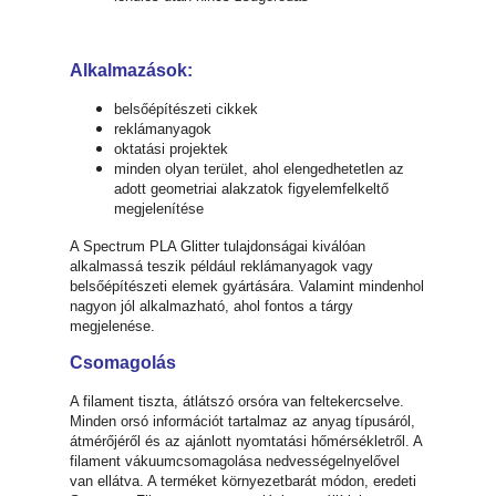
Alkalmazások:
belsőépítészeti cikkek
reklámanyagok
oktatási projektek
minden olyan terület, ahol elengedhetetlen az
adott geometriai alakzatok figyelemfelkeltő
megjelenítése
A Spectrum PLA Glitter tulajdonságai kiválóan
alkalmassá teszik például reklámanyagok vagy
belsőépítészeti elemek gyártására. Valamint mindenhol
nagyon jól alkalmazható, ahol fontos a tárgy
megjelenése.
Csomagolás
A filament tiszta, átlátszó orsóra van feltekercselve.
Minden orsó információt tartalmaz az anyag típusáról,
átmérőjéről és az ajánlott nyomtatási hőmérsékletről. A
filament vákuumcsomagolása nedvességelnyelővel
van ellátva. A terméket környezetbarát módon, eredeti