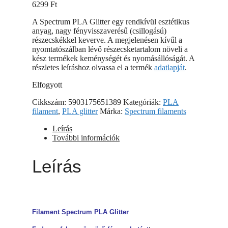
6299
Ft
A Spectrum PLA Glitter egy rendkívül esztétikus
anyag, nagy fényvisszaverésű (csillogású)
részecskékkel keverve. A megjelenésen kívűl a
nyomtatószálban lévő részecsketartalom növeli a
kész termékek keménységét és nyomásállóságát. A
részletes leíráshoz olvassa el a termék
adatlapját
.
Elfogyott
Cikkszám:
5903175651389
Kategóriák:
PLA
filament
,
PLA glitter
Márka:
Spectrum filaments
Leírás
További információk
Leírás
Filament Spectrum PLA Glitter