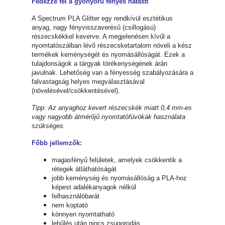
Fedezze fel a gyönyörű fényes hatást
t
A Spectrum PLA Glitter egy rendkívül esztétikus
anyag, nagy fényvisszaverésű (csillogású)
részecskékkel keverve. A megjelenésen kívűl a
nyomtatószálban lévő részecsketartalom növeli a kész
termékek keménységét és nyomásállóságát. Ezek a
tulajdonságok a tárgyak törékenységének árán
javulnak. Lehetőség van a fényesség szabályozására a
falvastagság helyes megválasztásával
(növelésével/csökkentésével).
Tipp: Az anyaghoz kevert részecskék miatt 0,4 mm-es
vagy nagyobb átmérőjű nyomtatófúvókák használata
szükséges.
Főbb jellemzők:
magasfényű felületek, amelyek csökkentik a
rétegek átláthatóságát
jobb keménység és nyomásállóság a PLA-hoz
képest adalékanyagok nélkül
felhasználóbarát
nem koptató
könnyen nyomtatható
lehűlés után nincs zsugorodás