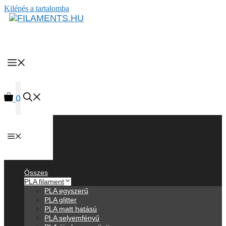
Kilépés a tartalomba
MENU
0
Anyagok
Összes
PLA filament
PLA egyszerű
PLA glitter
PLA matt hatású
PLA selyemfényű