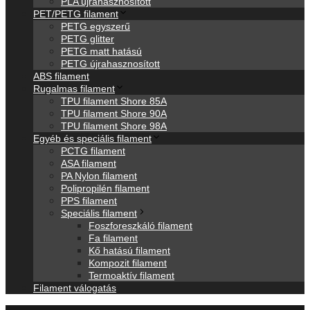
PLA újrahasznosított
PET/PETG filament
PETG egyszerű
PETG glitter
PETG matt hatású
PETG újrahasznosított
ABS filament
Rugalmas filament
TPU filament Shore 85A
TPU filament Shore 90A
TPU filament Shore 98A
Egyéb és speciális filament
PCTG filament
ASA filament
PA Nylon filament
Polipropilén filament
PPS filament
Speciális filament
Foszforeszkáló filament
Fa filament
Kő hatású filament
Kompozit filament
Termoaktív filament
Filament válogatás