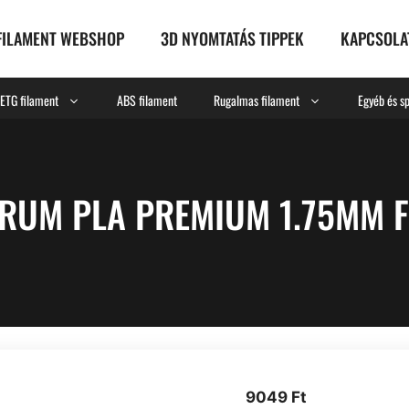
FILAMENT WEBSHOP
3D NYOMTATÁS TIPPEK
KAPCSOLA
ETG filament
ABS filament
Rugalmas filament
Egyéb és sp
TRUM PLA PREMIUM 1.75MM F
9049
Ft