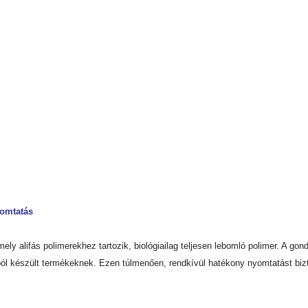
yomtatás
ely alifás polimerekhez tartozik, biológiailag teljesen lebomló polimer. A g
l készült termékeknek. Ezen túlmenően, rendkívül hatékony nyomtatást bizt