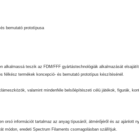
 és bemutató prototípusa
n alkalmassá teszik az FDM/FFF gyártástechnológiák alkalmazását elsajátít
 és félkész termékek koncepció- és bemutató prototípus készítésénél.
ámeszközök, valamint mindenféle belsőépítészeti célú játékok, figurák, kont
nden orsó információt tartalmaz az anyag típusáról, átmérőjéről és az ajánlot
rát módon, eredeti Spectrum Filaments csomagolásban szállítjuk.