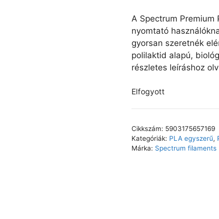
A Spectrum Premium P
nyomtató használókna
gyorsan szeretnék elé
polilaktid alapú, bioló
részletes leíráshoz ol
Elfogyott
Cikkszám:
5903175657169
Kategóriák:
PLA egyszerű
,
Márka:
Spectrum filaments