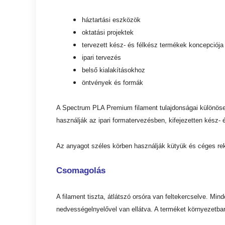
háztartási eszközök
oktatási projektek
tervezett kész- és félkész termékek koncepciója
ipari tervezés
belső kialakításokhoz
öntvények és formák
A Spectrum PLA Premium filament tulajdonságai különöse
használják az ipari formatervezésben, kifejezetten kész-
Az anyagot széles körben használják kütyük és céges rekl
Csomagolás
A filament tiszta, átlátszó orsóra van feltekercselve. Mi
nedvességelnyelővel van ellátva. A terméket környezetba