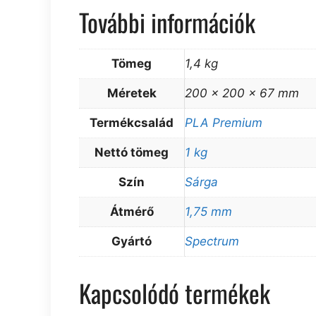
További információk
Tömeg
1,4 kg
Méretek
200 × 200 × 67 mm
Termékcsalád
PLA Premium
Nettó tömeg
1 kg
Szín
Sárga
Átmérő
1,75 mm
Gyártó
Spectrum
Kapcsolódó termékek