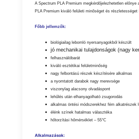
A Spectrum PLA Premium megkérdőjelezhetetlen előnye a
PLA Premium kiváló felületi minőséget és részletességet
Főbb jellemzők:
biológiailag lebomló nyersanyagokból készült
jó mechanikai tulajdonságok (nagy k
felhasználóbarát
kiváló esztétikai felületminőség
nagy felbontású részek készítésére alkalmas
a nyomtatott darabok nagy merevsége
viszonylag alacsony olvadáspont
lehűlés után elhanyagolható zsugorodás
alkalmas öntési módszerekhez fém alkatrészek 
élénk színek hatalmas választéka
hőtorzítási hőmérséklet – 55°C
Alkalmazások: