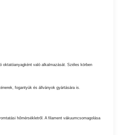
ó oktatóanyagként való alkalmazását. Széles körben
énerek, fogantyúk és állványok gyártására is.
t nyomtatási hőmérsékletről. A filament vákuumcsomagolása