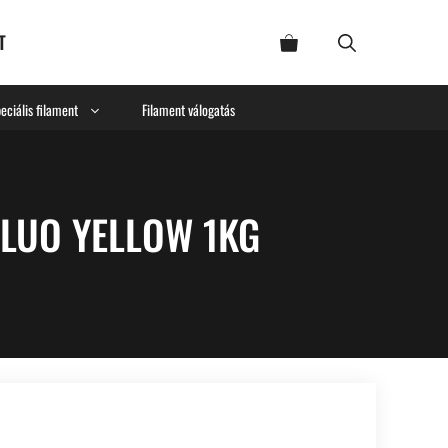
T
eciális filament
Filament válogatás
LUO YELLOW 1KG