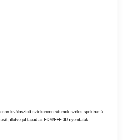
ondosan kiválasztott színkoncentrátumok széles spektrumú
osít, illetve jól tapad az FDM/FFF 3D nyomtatók