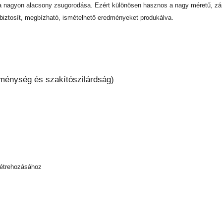
 nagyon alacsony zsugorodása. Ezért különösen hasznos a nagy méretű, zár
 biztosít, megbízható, ismételhető eredményeket produkálva.
eménység és szakítószilárdság)
létrehozásához